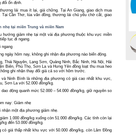
 đối ổn định.
 thương lái mua ít lại, giá chững. Tại An Giang, giao dịch mua
g. Tại Cần Thơ, lúa vãn đồng, thương lái chủ yếu chờ cắt, giao
m nhẹ tại miền Trung và miền Nam
u hướng giảm nhẹ tại một vài địa phương thuộc khu vực miền
iếp tục đi ngang.
i ngang
rong ngày hôm nay, không ghi nhận địa phương nào biến động.
g, Thái Nguyên, Lạng Sơn, Quảng Ninh, Bắc Ninh, Hà Nội, Hải
Điện Biên, Phú Thọ, Sơn La và Hưng Yên đồng loạt thu mua heo
hông ghi nhận thay đổi giá cả so với hôm trước.
g và Ninh Bình là những địa phương có giá cao nhất khu vực,
âu, Sơn La với 52.000 đồng/kg.
 dao động quanh mức 52.000 – 54.000 đồng/kg, giữ nguyên so
hôm nay: Giảm nhẹ
i nhận một địa phương giảm nhẹ.
h giảm 1.000 đồng/kg xuống còn 51.000 đồng/kg. Các tỉnh còn lại
g/kg đến 53.000 đồng/kg.
ng có giá thấp nhất khu vực với 50.000 đồng/kg, còn Lâm Đồng