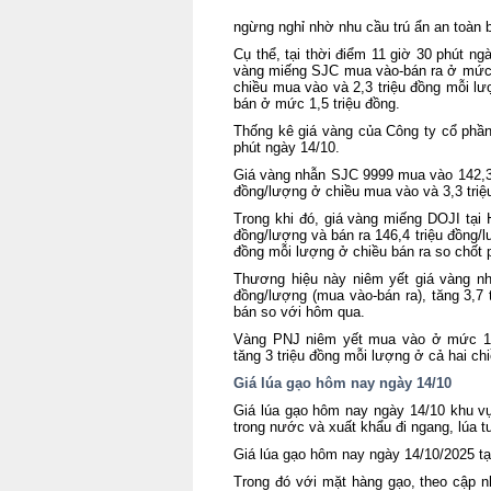
ngừng nghỉ nhờ nhu cầu trú ẩn an toàn 
Cụ thể, tại thời điểm 11 giờ 30 phút n
vàng miếng SJC mua vào-bán ra ở mức 1
chiều mua vào và 2,3 triệu đồng mỗi l
bán ở mức 1,5 triệu đồng.
Thống kê giá vàng của Công ty cổ phần
phút ngày 14/10.
Giá vàng nhẫn SJC 9999 mua vào 142,3 t
đồng/lượng ở chiều mua vào và 3,3 triệ
Trong khi đó, giá vàng miếng DOJI tại
đồng/lượng và bán ra 146,4 triệu đồng/l
đồng mỗi lượng ở chiều bán ra so chốt 
Thương hiệu này niêm yết giá vàng n
đồng/lượng (mua vào-bán ra), tăng 3,7 
bán so với hôm qua.
Vàng PNJ niêm yết mua vào ở mức 142
tăng 3 triệu đồng mỗi lượng ở cả hai chi
Giá lúa gạo hôm nay ngày 14/10
Giá lúa gạo hôm nay ngày 14/10 khu vự
trong nước và xuất khẩu đi ngang, lúa t
Giá lúa gạo hôm nay ngày 14/10/2025 tạ
Trong đó với mặt hàng gạo, theo cập n