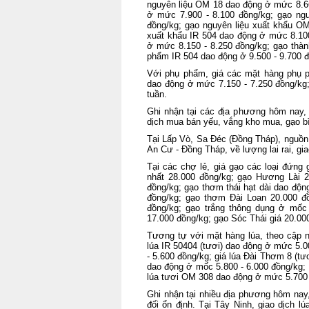
nguyên liệu OM 18 dao động ở mức 8.66
ở mức 7.900 - 8.100 đồng/kg; gạo ng
đồng/kg; gạo nguyên liệu xuất khẩu OM
xuất khẩu IR 504 dao động ở mức 8.100
ở mức 8.150 - 8.250 đồng/kg; gạo thà
phẩm IR 504 dao động ở 9.500 - 9.700 đ
Với phụ phẩm, giá các mặt hàng phụ p
dao động ở mức 7.150 - 7.250 đồng/kg;
tuần.
Ghi nhận tại các địa phương hôm nay, 
dịch mua bán yếu, vắng kho mua, gạo bì
Tại Lấp Vò, Sa Đéc (Đồng Tháp), nguồn 
An Cư - Đồng Tháp, về lượng lai rai, gi
Tại các chợ lẻ, giá gạo các loại đứng
nhất 28.000 đồng/kg; gạo Hương Lài 
đồng/kg; gạo thơm thái hạt dài dao độ
đồng/kg; gạo thơm Đài Loan 20.000 đ
đồng/kg; gạo trắng thông dụng ở mốc
17.000 đồng/kg; gạo Sóc Thái giá 20.00
Tương tự với mặt hàng lúa, theo cập n
lúa IR 50404 (tươi) dao động ở mức 5.0
- 5.600 đồng/kg; giá lúa Đài Thơm 8 (tư
dao động ở mốc 5.800 - 6.000 đồng/kg; 
lúa tươi OM 308 dao động ở mức 5.700 -
Ghi nhận tại nhiều địa phương hôm nay
đối ổn định. Tại Tây Ninh, giao dịch 