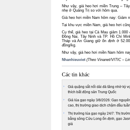
Như vậy, giá heo hơi miền Trung – Tâ
nhẹ ở Quảng Trị so với hôm qua.
Giá heo hơi miền Nam hôm nay: Giảm n
Tại khu vực miền Nam, giá heo hơi cũn
Cụ thể, giá heo tại Cà Mau giảm 1.000
Đồng Nai, Tây Ninh và TP. Hồ Chí Min
Tháp và An Giang giữ ổn định ở 52.00
đồng/kg.
Như vậy, giá heo hơi miền Nam hôm nay
Nhanhieuviet
(Theo Vinanet/VITIC –
Li
Các tin khác
Giá quặng sắt nối dài đà tăng nhờ kỳ v
thích bất động sản Trung Quốc
Giá lúa gạo ngày 3/8/2026: Gạo nguyên
cao, thị trường giao dịch chậm đầu tuầ
Thị trường lúa gạo ngày 24/7: Thị trư
bằng sông Cửu Long ổn định, gạo Jas
giá