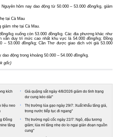
y Nguyên hôm nay dao động từ 50.000 – 53.000 đồng/kg, giảm
hẹ tại Cà Mau
g giảm nhẹ tại Cà Mau.
 đồng/kg xuống còn 53.000 đồng/kg. Các địa phương khác như
h vẫn duy trì mức cao nhất khu vực là 54.000 đồng/kg; Đồng
0 – 53.000 đồng/kg; Cần Thơ được giao dịch với giá 53.000
 dao động trong khoảng 50.000 – 54.000 đồng/kg.
nk gốc
)
ọng kích
Giá quặng sắt ngày 4/8/2026 giảm do tình trạng
dư cung kéo dài"
 liệu neo
Thị trường lúa gạo ngày 29/7: Xuất khẩu tăng giá,
n
trong nước tiếp tục đi ngang"
ờng Đồng
Thị trường ngũ cốc ngày 22/7: Ngô, đậu tương
mine tăng
giảm; lúa mì tăng nhẹ do lo ngại gián đoạn nguồn
cung"