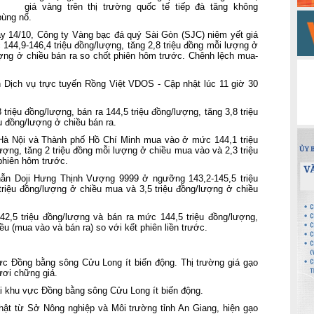
giá vàng trên thị trường quốc tế tiếp đà tăng không
bùng nổ.
gày 14/10, Công ty Vàng bạc đá quý Sài Gòn (SJC) niêm yết giá
44,9-146,4 triệu đồng/lượng, tăng 2,8 triệu đồng mỗi lượng ở
ượng ở chiều bán ra so chốt phiên hôm trước. Chênh lệch mua-
 Dịch vụ trực tuyến Rồng Việt VDOS - Cập nhật lúc 11 giờ 30
riệu đồng/lượng, bán ra 144,5 triệu đồng/lượng, tăng 3,8 triệu
u đồng/lượng ở chiều bán ra.
 Hà Nội và Thành phố Hồ Chí Minh mua vào ở mức 144,1 triệu
ượng, tăng 2 triệu đồng mỗi lượng ở chiều mua vào và 2,3 triệu
phiên hôm trước.
hẫn Doji Hưng Thịnh Vượng 9999 ở ngưỡng 143,2-145,5 triệu
triệu đồng/lượng ở chiều mua và 3,5 triệu đồng/lượng ở chiều
,5 triệu đồng/lượng và bán ra mức 144,5 triệu đồng/lượng,
ều (mua vào và bán ra) so với kết phiên liền trước.
c Đồng bằng sông Cửu Long ít biến động. Thị trường giá gạo
ươi chững giá.
i khu vực Đồng bằng sông Cửu Long ít biến động.
hật từ Sở Nông nghiệp và Môi trường tỉnh An Giang, hiện gạo