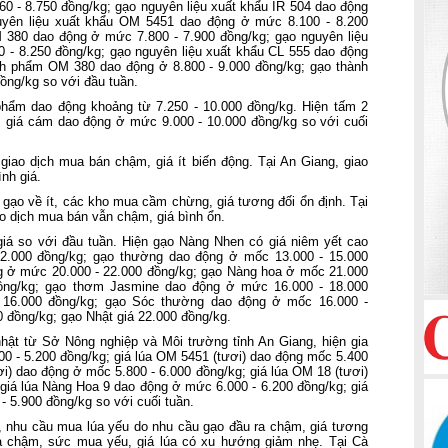
0 - 8.750 đồng/kg; gạo nguyên liệu xuất khẩu IR 504 dao động
uyên liệu xuất khẩu OM 5451 dao động ở mức 8.100 - 8.200
 380 dao động ở mức 7.800 - 7.900 đồng/kg; gạo nguyên liệu
 - 8.250 đồng/kg; gạo nguyên liệu xuất khẩu CL 555 dao động
nh phẩm OM 380 dao động ở 8.800 - 9.000 đồng/kg; gạo thành
ồng/kg so với đầu tuần.
hẩm dao động khoảng từ 7.250 - 10.000 đồng/kg. Hiện tấm 2
 giá cám dao động ở mức 9.000 - 10.000 đồng/kg so với cuối
giao dịch mua bán chậm, giá ít biến động. Tại An Giang, giao
nh giá.
gạo về ít, các kho mua cầm chừng, giá tương đối ổn định. Tại
ao dịch mua bán vẫn chậm, giá bình ổn.
 giá so với đầu tuần. Hiện gạo Nàng Nhen có giá niêm yết cao
22.000 đồng/kg; gạo thường dao động ở mốc 13.000 - 15.000
ng ở mức 20.000 - 22.000 đồng/kg; gạo Nàng hoa ở mốc 21.000
ồng/kg; gạo thơm Jasmine dao động ở mức 16.000 - 18.000
 16.000 đồng/kg; gạo Sóc thường dao động ở mốc 16.000 -
0 đồng/kg; gạo Nhật giá 22.000 đồng/kg.
hật từ Sở Nông nghiệp và Môi trường tỉnh An Giang, hiện gia
00 - 5.200 đồng/kg; giá lúa OM 5451 (tươi) dao động mốc 5.400
ơi) dao động ở mốc 5.800 - 6.000 đồng/kg; giá lúa OM 18 (tươi)
giá lúa Nàng Hoa 9 dao động ở mức 6.000 - 6.200 đồng/kg; giá
 5.900 đồng/kg so với cuối tuần.
, nhu cầu mua lúa yếu do nhu cầu gạo đầu ra chậm, giá tương
lúa chậm, sức mua yếu, giá lúa có xu hướng giảm nhẹ. Tại Cà