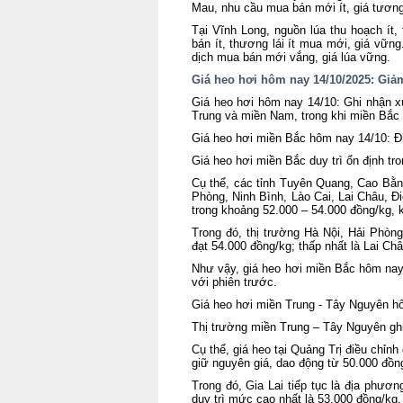
Mau, nhu cầu mua bán mới ít, giá tương
Tại Vĩnh Long, nguồn lúa thu hoạch ít,
bán ít, thương lái ít mua mới, giá vữn
dịch mua bán mới vắng, giá lúa vững.
Giá heo hơi hôm nay 14/10/2025: Giả
Giá heo hơi hôm nay 14/10: Ghi nhận x
Trung và miền Nam, trong khi miền Bắc t
Giá heo hơi miền Bắc hôm nay 14/10: Đ
Giá heo hơi miền Bắc duy trì ổn định t
Cụ thể, các tỉnh Tuyên Quang, Cao Bằn
Phòng, Ninh Bình, Lào Cai, Lai Châu, 
trong khoảng 52.000 – 54.000 đồng/kg, k
Trong đó, thị trường Hà Nội, Hải Phòn
đạt 54.000 đồng/kg; thấp nhất là Lai Ch
Như vậy, giá heo hơi miền Bắc hôm nay
với phiên trước.
Giá heo hơi miền Trung - Tây Nguyên 
Thị trường miền Trung – Tây Nguyên gh
Cụ thể, giá heo tại Quảng Trị điều chỉn
giữ nguyên giá, dao động từ 50.000 đồn
Trong đó, Gia Lai tiếp tục là địa phươ
duy trì mức cao nhất là 53.000 đồng/kg.