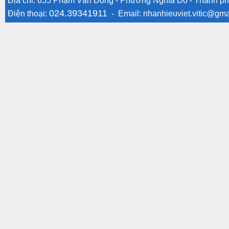
Địa chỉ: 655 Phạm Văn Đồng - Phường Nghĩa Đô - Thành ph
024.39341911
Điện thoại:
- Email:
nhanhieuviet.vitic@gma