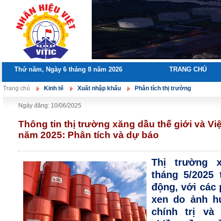
Thứ năm, Ngày 6 tháng 8 năm 2026
TRANG CHỦ
Trang chủ
Kinh tế
Xuất nhập khẩu
Phân tích thị trường
Ngày đăng: 10/06/2025
Thông tin thị trường xăng dầu thế giới và V
năm 2025: Phân tích và dự báo
Thị trường 
tháng 5/2025 
động, với các
xen do ảnh h
chính trị và 