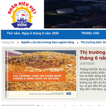
Thứ năm, Ngày 6 tháng 8 năm 2026
TRANG CHỦ
Trang chủ
Nghiên cứu thị trường theo ngành hàng
Thị trường thức ăn
Thị trường
tháng 6 nă
10/07/2026
Tháng 6/2026, thị tr
và trong nước phân 
lúa mì biến động trái
nhưng giảm ở EU, Mỹ
tương lao dốc do thờ
lục và giá dầu thô g
tiếp đến Việt Nam, g
ổn định, nhưng thức
giá mới do khủng h