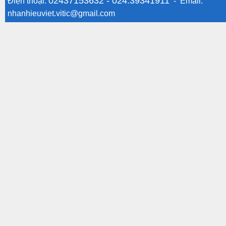
02437153632 -
024.39341911
Điện thoại:
- Email:
nhanhieuviet.vitic@gmail.com