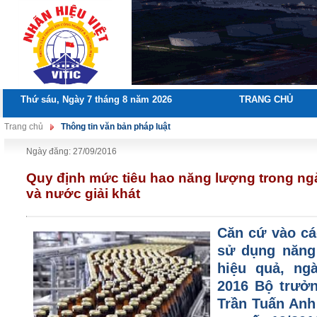
Thứ sáu, Ngày 7 tháng 8 năm 2026
TRANG CHỦ
Trang chủ
Thông tin văn bản pháp luật
Ngày đăng: 27/09/2016
Quy định mức tiêu hao năng lượng trong ng
và nước giải khát
Căn cứ vào cá
sử dụng năng 
hiệu quả, ng
2016 Bộ trưở
Trần Tuấn Anh