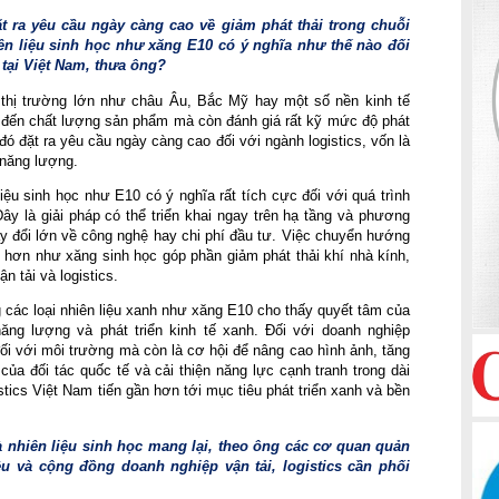
t ra yêu cầu ngày càng cao về giảm phát thải trong chuỗi 
ên liệu sinh học như xăng E10 có ý nghĩa như thế nào đối 
 tại Việt Nam, thưa ông?
 thị trường lớn như châu Âu, Bắc Mỹ hay một số nền kinh tế 
 đến chất lượng sản phẩm mà còn đánh giá rất kỹ mức độ phát 
đó đặt ra yêu cầu ngày càng cao đối với ngành logistics, vốn là 
 năng lượng.
iệu sinh học như E10 có ý nghĩa rất tích cực đối với quá trình 
ây là giải pháp có thể triển khai ngay trên hạ tầng và phương 
ay đổi lớn về công nghệ hay chi phí đầu tư. Việc chuyển hướng 
h hơn như xăng sinh học góp phần giảm phát thải khí nhà kính, 
n tải và logistics.
các loại nhiên liệu xanh như xăng E10 cho thấy quyết tâm của 
ăng lượng và phát triển kinh tế xanh. Đối với doanh nghiệp 
đối với môi trường mà còn là cơ hội để nâng cao hình ảnh, tăng 
ủa đối tác quốc tế và cải thiện năng lực cạnh tranh trong dài 
tics Việt Nam tiến gần hơn tới mục tiêu phát triển xanh và bền 
à nhiên liệu sinh học mang lại, theo ông các cơ quan quản 
u và cộng đồng doanh nghiệp vận tải, logistics cần phối 