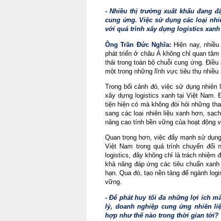
- Nhiều thị trường xuất khẩu đang đặ
cung ứng. Việc sử dụng các loại nhi
với quá trình xây dựng logistics xanh
Ông Trần Đức Nghĩa:
 Hiện nay, nhiều
phát triển ở châu Á không chỉ quan tâm
thải trong toàn bộ chuỗi cung ứng. Điều 
một trong những lĩnh vực tiêu thụ nhiều
Trong bối cảnh đó, việc sử dụng nhiên l
xây dựng logistics xanh tại Việt Nam. Đ
tiện hiện có mà không đòi hỏi những th
sang các loại nhiên liệu xanh hơn, sạc
nâng cao tính bền vững của hoạt động vậ
Quan trọng hơn, việc đẩy mạnh sử dụng 
Việt Nam trong quá trình chuyển đổi n
logistics, đây không chỉ là trách nhiệm 
khả năng đáp ứng các tiêu chuẩn xanh c
hạn. Qua đó, tạo nền tảng để ngành logis
vững.
- Để phát huy tối đa những lợi ích m
lý, doanh nghiệp cung ứng nhiên liệ
hợp như thế nào trong thời gian tới?