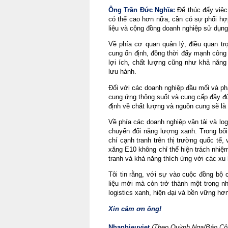
Ông Trần Đức Nghĩa:
 Để thúc đẩy việc
có thể cao hơn nữa, cần có sự phối hợ
liệu và cộng đồng doanh nghiệp sử dụng 
Về phía cơ quan quản lý, điều quan trọ
cung ổn định, đồng thời đẩy mạnh công 
lợi ích, chất lượng cũng như khả năng
lưu hành.
Đối với các doanh nghiệp đầu mối và ph
cung ứng thông suốt và cung cấp đầy đủ
định về chất lượng và nguồn cung sẽ là 
Về phía các doanh nghiệp vận tải và logi
chuyển đổi năng lượng xanh. Trong bối 
chí cạnh tranh trên thị trường quốc tế, 
xăng E10 không chỉ thể hiện trách nhiệ
tranh và khả năng thích ứng với các xu
Tôi tin rằng, với sự vào cuộc đồng bộ 
liệu mới mà còn trở thành một trong nh
logistics xanh, hiện đại và bền vững hơn 
Xin cảm ơn ông!
Nhanhieuviet
(Theo Quỳnh Nga/Báo Cô