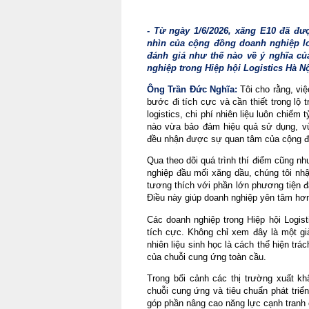
- Từ ngày 1/6/2026, xăng E10 đã đượ
nhìn của cộng đồng doanh nghiệp logi
đánh giá như thế nào về ý nghĩa của
nghiệp trong Hiệp hội Logistics Hà N
Ông Trần Đức Nghĩa: 
Tôi cho rằng, việ
bước đi tích cực và cần thiết trong lộ
logistics, chi phí nhiên liệu luôn chiếm t
nào vừa bảo đảm hiệu quả sử dụng, vừa
đều nhận được sự quan tâm của cộng đ
Qua theo dõi quá trình thí điểm cũng n
nghiệp đầu mối xăng dầu, chúng tôi nh
tương thích với phần lớn phương tiện đ
Điều này giúp doanh nghiệp yên tâm hơn 
Các doanh nghiệp trong Hiệp hội Logist
tích cực. Không chỉ xem đây là một gi
nhiên liệu sinh học là cách thể hiện tr
của chuỗi cung ứng toàn cầu.
Trong bối cảnh các thị trường xuất kh
chuỗi cung ứng và tiêu chuẩn phát triể
góp phần nâng cao năng lực cạnh tranh 