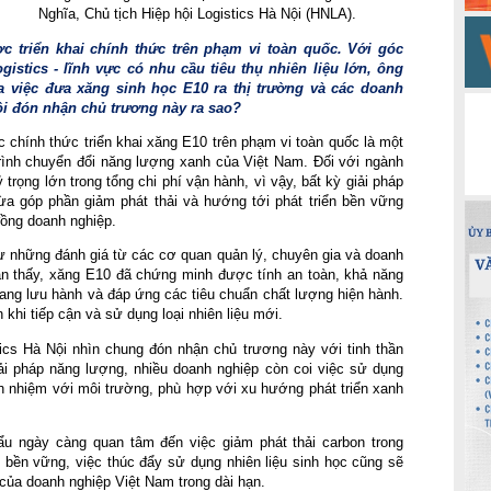
Nghĩa, Chủ tịch Hiệp hội Logistics Hà Nội (HNLA).
c triển khai chính thức trên phạm vi toàn quốc. Với góc 
stics - lĩnh vực có nhu cầu tiêu thụ nhiên liệu lớn, ông 
 việc đưa xăng sinh học E10 ra thị trường và các doanh 
ội đón nhận chủ trương này ra sao?
c chính thức triển khai xăng E10 trên phạm vi toàn quốc là một 
 trình chuyển đổi năng lượng xanh của Việt Nam. Đối với ngành 
ỷ trọng lớn trong tổng chi phí vận hành, vì vậy, bất kỳ giải pháp 
 góp phần giảm phát thải và hướng tới phát triển bền vững 
ồng doanh nghiệp.
hư những đánh giá từ các cơ quan quản lý, chuyên gia và doanh 
ận thấy, xăng E10 đã chứng minh được tính an toàn, khả năng 
ang lưu hành và đáp ứng các tiêu chuẩn chất lượng hiện hành. 
khi tiếp cận và sử dụng loại nhiên liệu mới.
ics Hà Nội nhìn chung đón nhận chủ trương này với tinh thần 
ải pháp năng lượng, nhiều doanh nghiệp còn coi việc sử dụng 
ách nhiệm với môi trường, phù hợp với xu hướng phát triển xanh 
ẩu ngày càng quan tâm đến việc giảm phát thải carbon trong 
n bền vững, việc thúc đẩy sử dụng nhiên liệu sinh học cũng sẽ 
của doanh nghiệp Việt Nam trong dài hạn.