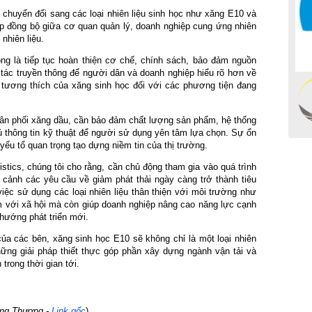
 chuyển đổi sang các loại nhiên liệu sinh học như xăng E10 và 
p đồng bộ giữa cơ quan quản lý, doanh nghiệp cung ứng nhiên 
nhiên liệu.
ng là tiếp tục hoàn thiện cơ chế, chính sách, bảo đảm nguồn 
tác truyền thông để người dân và doanh nghiệp hiểu rõ hơn về 
 tương thích của xăng sinh học đối với các phương tiện đang 
ân phối xăng dầu, cần bảo đảm chất lượng sản phẩm, hệ thống 
 thông tin kỹ thuật để người sử dụng yên tâm lựa chọn. Sự ổn 
yếu tố quan trọng tạo dựng niềm tin của thị trường.
stics, chúng tôi cho rằng, cần chủ động tham gia vào quá trình 
cảnh các yêu cầu về giảm phát thải ngày càng trở thành tiêu 
việc sử dụng các loại nhiên liệu thân thiện với môi trường như 
m với xã hội mà còn giúp doanh nghiệp nâng cao năng lực cạnh 
 hướng phát triển mới.
của các bên, xăng sinh học E10 sẽ không chỉ là một loại nhiên 
ững giải pháp thiết thực góp phần xây dựng ngành vận tải và 
trong thời gian tới.
ng Thương -
 Link gốc
)