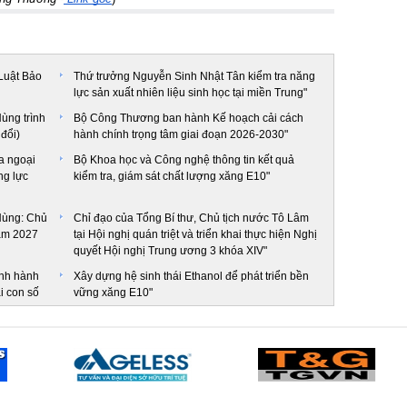
Luật Bảo
Thứ trưởng Nguyễn Sinh Nhật Tân kiểm tra năng
lực sản xuất nhiên liệu sinh học tại miền Trung"
̀ng trình
Bộ Công Thương ban hành Kế hoạch cải cách
 đổi)
hành chính trọng tâm giai đoạn 2026-2030"
a ngoại
Bộ Khoa học và Công nghệ thông tin kết quả
ng lực
kiểm tra, giám sát chất lượng xăng E10"
Hùng: Chủ
Chỉ đạo của Tổng Bí thư, Chủ tịch nước Tô Lâm
năm 2027
tại Hội nghị quán triệt và triển khai thực hiện Nghị
quyết Hội nghị Trung ương 3 khóa XIV"
nh hành
Xây dựng hệ sinh thái Ethanol để phát triển bền
i con số
vững xăng E10"