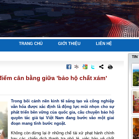
TRANG CHỦ
GIỚI THIỆU
LIÊN HỆ
TIN
điểm cân bằng giữa ’bảo hộ chất xám’
Trong bối cảnh nền kinh tế sáng tạo và công nghiệp 
văn hóa được xác định là động lực mũi nhọn cho sự 
phát triển bền vững của quốc gia, câu chuyện bảo hộ 
quyền tác giả tại Việt Nam đang bước vào một giai 
đoạn mang tính bước ngoặt.
Không còn dừng lại ở những chế tài xử phạt hành chính 
hay các chiến dịch thanh tra nhỏ lẻ, việc bảo vệ chất 