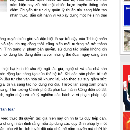
xám hiện nay đòi hỏi một chiến lược truyền thông toàn 
diện: Chuyển từ tư duy quản lý thuần túy sang kiến tạo 
nhận thức, dẫn dắt hành vi và xây dựng một hệ sinh thái 
ố
g xuyên biên giới và đặc biệt là sự trỗi dậy của Trí tuệ nhân 
 vô tận, nhưng đồng thời cũng biến môi trường số trở thành 
n. Tình trạng vi phạm bản quyền, sử dụng tác phẩm không xin 
c nội dung lậu đang diễn ra với những thủ đoạn ngày càng tinh 
thiệt hại kinh tế cho đội ngũ tác giả, nghệ sĩ và các nhà sản 
n động lực sáng tạo của thế hệ trẻ. Khi các sản phẩm trí tuệ 
n đầu tư cho văn hóa sẽ khựng lại, kéo theo sự suy giảm sức 
iải trí và sáng tạo nội dung nội địa. Trước làn sóng xâm phạm 
hang, Thủ tướng Chính phủ đã phải ban hành Công điện số 38, 
ranh, ngăn chặn và xử lý nghiêm các hành vi vi phạm pháp luật 
lan tỏa"
việc thực thi quyền tác giả hiện nay chính là tư duy tiếp cận. 
a chung nhận định rằng, nếu áp dụng các quy định pháp lý một 
m bảo vệ lợi ích tuyệt đối của chủ thể nắm quyền mà phớt lờ 