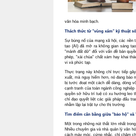
văn hóa minh bạch.
Thách thức từ "vùng xám" kỹ thuật s
Sự bùng nổ của mạng xã hội, các nền tản
tạo (AI) đã mở ra không gian sáng tạo
"mảnh đất dữ" đối với vấn đề bản quyề
phép, "xài chùa" chất xám hay khai thá
vi và phức tạp.
Thực trạng này không chỉ trực tiếp gây 
xuất, mà nguy hiểm hơn, nó đang bào mò
bị tước đoạt một cách dễ dàng, dòng vố
cạnh tranh của toàn ngành công nghiệp g
quyền sở hữu trí tuệ có xu hướng leo t
chỉ đạo quyết liệt các giải pháp đấu t
nhằm lập lại trật tự cho thị trường.
Tìm điểm cân bằng giữa "bảo hộ" và "
Một trong những nút thắt lớn nhất trong 
Nhiều chuyên gia và nhà quản lý văn hó
cách máy móc, cứng nhắc, chỉ chăm chă