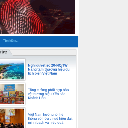
 TỨC
Nghị quyết số 20-NQ/TW:
Nâng tầm thương hiệu du
lịch biển Việt Nam
Tăng cường phối hợp bảo
vệ thương hiệu Yến sào
Khánh Hòa
Việt Nam hướng tới hệ
thống sở hữu trí tuệ hiện đại,
minh bạch và hiệu quả