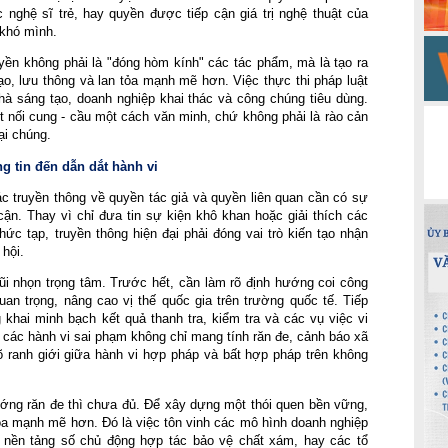
nghệ sĩ trẻ, hay quyền được tiếp cận giá trị nghệ thuật của 
 khó mình.
uyền không phải là "đóng hòm kính" các tác phẩm, mà là tạo ra 
o, lưu thông và lan tỏa mạnh mẽ hơn. Việc thực thi pháp luật 
hà sáng tạo, doanh nghiệp khai thác và công chúng tiêu dùng. 
t nối cung - cầu một cách văn minh, chứ không phải là rào cản 
ại chúng.
g tin đến dẫn dắt hành vi
ác truyền thông về quyền tác giả và quyền liên quan cần có sự 
ận. Thay vì chỉ đưa tin sự kiện khô khan hoặc giải thích các 
ức tạp, truyền thông hiện đại phải đóng vai trò kiến tạo nhận 
hội.
i nhọn trọng tâm. Trước hết, cần làm rõ định hướng coi công 
uan trọng, nâng cao vị thế quốc gia trên trường quốc tế. Tiếp 
hai minh bạch kết quả thanh tra, kiểm tra và các vụ việc vi 
 các hành vi sai phạm không chỉ mang tính răn đe, cảnh báo xã 
 ranh giới giữa hành vi hợp pháp và bất hợp pháp trên không 
ướng răn đe thì chưa đủ. Để xây dựng một thói quen bền vững, 
tỏa mạnh mẽ hơn. Đó là việc tôn vinh các mô hình doanh nghiệp 
 nền tảng số chủ động hợp tác bảo vệ chất xám, hay các tổ 