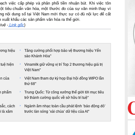
ạch việc cấp phép và phân phối tiền nhuận bút. Khi việc tôn 
t tiêu chuẩn văn hóa, một thước đo của sự văn minh thay vì 
ờng nội dung số tại Việt Nam mới thực sự có đủ nội lực để cất 
in xuất khẩu các sản phẩm văn hóa ra thế giới.
tuệ -
 Link gốc
)
ương hiệu
Tăng cường phối hợp bảo vệ thương hiệu Yến
sào Khánh Hòa"
 tuệ hiện
Vinamilk giữ vững vị trí Top 2 thương hiệu giá trị
Việt Nam"
in của
Việt Nam tham dự kỳ họp Đại hội đồng WIPO lần
thứ 68"
ản phẩm
Trung Quốc: Từ công xưởng thế giới tới mục tiêu
trở thành cường quốc về sở hữu trí tuệ"
 sắc, cách
Ngành âm nhạc toàn cầu phát lệnh ’báo động đỏ’
i là xâm
trước làn sóng ’xài chùa’ dữ liệu của AI"