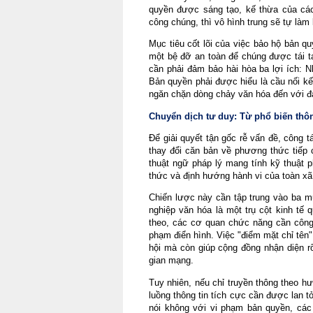
quyền được sáng tạo, kế thừa của các 
công chúng, thì vô hình trung sẽ tự làm
Mục tiêu cốt lõi của việc bảo hộ bản q
một bệ đỡ an toàn để chúng được tái tạ
cần phải đảm bảo hài hòa ba lợi ích: N
Bản quyền phải được hiểu là cầu nối kế
ngăn chặn dòng chảy văn hóa đến với đ
Chuyển dịch tư duy: Từ phổ biến thôn
Để giải quyết tận gốc rễ vấn đề, công t
thay đổi căn bản về phương thức tiếp c
thuật ngữ pháp lý mang tính kỹ thuật ph
thức và định hướng hành vi của toàn xã 
Chiến lược này cần tập trung vào ba mũ
nghiệp văn hóa là một trụ cột kinh tế q
theo, các cơ quan chức năng cần công k
phạm điển hình. Việc "điểm mặt chỉ tên"
hội mà còn giúp cộng đồng nhận diện rõ
gian mạng.
Tuy nhiên, nếu chỉ truyền thông theo h
luồng thông tin tích cực cần được lan 
nói không với vi phạm bản quyền, các