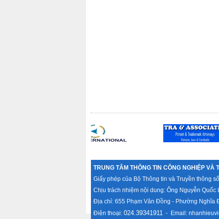
TRUNG TÂM THÔNG TIN CÔNG NGHIỆP VÀ 
Giấy phép của Bộ Thông tin và Truyền thông s
Chịu trách nhiệm nội dung: Ông Nguyễn Quốc 
Địa chỉ: 655 Phạm Văn Đồng - Phường Nghĩa Đ
024.39341911
Điện thoại:
- Email:
nhanhieuvi