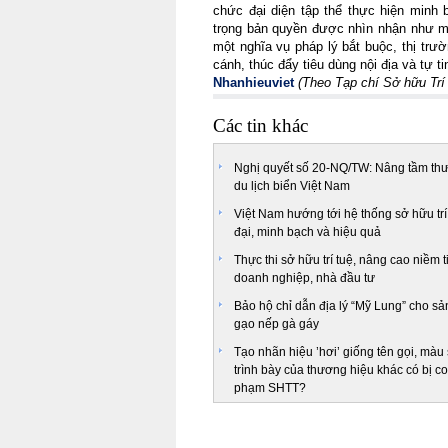
chức đại diện tập thể thực hiện minh b
trọng bản quyền được nhìn nhận như mộ
một nghĩa vụ pháp lý bắt buộc, thị trư
cánh, thúc đẩy tiêu dùng nội địa và tự t
Nhanhieuviet
(Theo Tạp chí Sở hữu Trí 
Các tin khác
Nghị quyết số 20-NQ/TW: Nâng tầm th
du lịch biển Việt Nam
Việt Nam hướng tới hệ thống sở hữu trí
đại, minh bạch và hiệu quả
Thực thi sở hữu trí tuệ, nâng cao niềm t
doanh nghiệp, nhà đầu tư
Bảo hộ chỉ dẫn địa lý “Mỹ Lung” cho s
gạo nếp gà gáy
Tạo nhãn hiệu ’hơi’ giống tên gọi, màu
trình bày của thương hiệu khác có bị co
phạm SHTT?