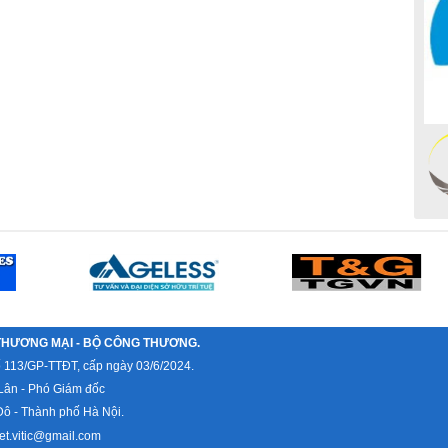
THƯƠNG MẠI - BỘ CÔNG THƯƠNG.
ố 113/GP-TTĐT, cấp ngày 03/6/2024.
Lân - Phó Giám đốc
ô - Thành phố Hà Nội.
et.vitic@gmail.com