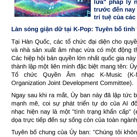
lửa" pháp lý 
trước đến nay 
trí tuệ của các
Làn sóng giận dữ tại K-Pop: Tuyên bố tình
Tại Hàn Quốc, các tổ chức đại diện cho quyền
và nhà sản xuất âm nhạc vừa có một động thá
Các hiệp hội bản quyền lớn nhất quốc gia này 
thành lập một liên minh đặc biệt mang tên: Ủy
Tổ chức Quyền Âm nhạc K-Music (K-Mu
Organization Joint Development Committee).
Ngay sau khi ra mắt, Ủy ban này đã lập tức b
mạnh mẽ, coi sự phát triển tự do của AI đố
nhạc hiện nay là một "tình trạng khẩn cấp" (
dọa trực tiếp đến sự sống còn của toàn ngành
Tuyên bố chung của Ủy ban: "Chúng tôi khôn