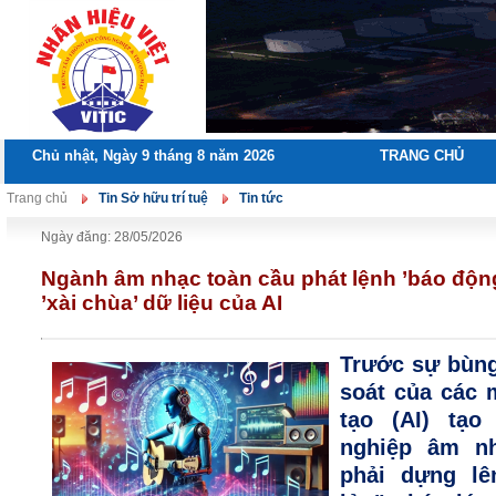
Chủ nhật, Ngày 9 tháng 8 năm 2026
TRANG CHỦ
Trang chủ
Tin Sở hữu trí tuệ
Tin tức
Ngày đăng: 28/05/2026
Ngành âm nhạc toàn cầu phát lệnh ’báo động
’xài chùa’ dữ liệu của AI
Trước sự bù
n
soát của các m
tạo (AI) tạo
nghiệp âm nh
phải dựng lê