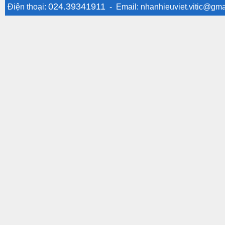
024.39341911
Điện thoại:
- Email:
nhanhieuviet.vitic@gma