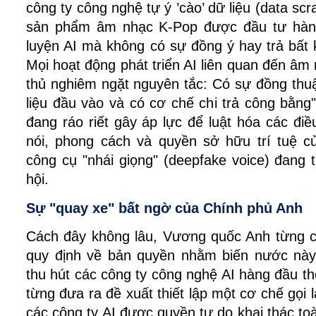
công ty công nghệ tự ý ’cào’ dữ liệu (data scr
sản phẩm âm nhạc K-Pop được đầu tư hàng
luyện AI mà không có sự đồng ý hay trả bất k
Mọi hoạt động phát triển AI liên quan đến âm 
thủ nghiêm ngặt nguyên tắc: Có sự đồng thu
liệu đầu vào và có cơ chế chi trả công bằng"
đang ráo riết gây áp lực để luật hóa các điề
nói, phong cách và quyền sở hữu trí tuệ củ
công cụ "nhái giọng" (deepfake voice) đang t
hội.
Sự "quay xe" bất ngờ của Chính phủ Anh
Cách đây không lâu, Vương quốc Anh từng có
quy định về bản quyền nhằm biến nước này 
thu hút các công ty công nghệ AI hàng đầu th
từng đưa ra đề xuất thiết lập một cơ chế gọi l
các công ty AI được quyền tự do khai thác to