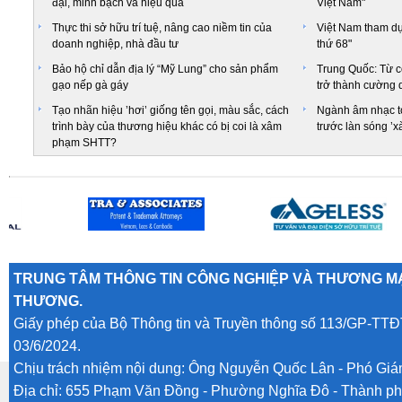
đại, minh bạch và hiệu quả
Việt Nam"
Thực thi sở hữu trí tuệ, nâng cao niềm tin của
Việt Nam tham dự
doanh nghiệp, nhà đầu tư
thứ 68"
Bảo hộ chỉ dẫn địa lý “Mỹ Lung” cho sản phẩm
Trung Quốc: Từ c
gạo nếp gà gáy
trở thành cường q
Tạo nhãn hiệu ’hơi’ giống tên gọi, màu sắc, cách
Ngành âm nhạc to
trình bày của thương hiệu khác có bị coi là xâm
trước làn sóng ’xà
phạm SHTT?
TRUNG TÂM THÔNG TIN CÔNG NGHIỆP VÀ THƯƠNG MẠ
THƯƠNG.
Giấy phép của Bộ Thông tin và Truyền thông số 113/GP-TTĐ
03/6/2024.
Chịu trách nhiệm nội dung: Ông Nguyễn Quốc Lân - Phó Gi
Địa chỉ: 655 Phạm Văn Đồng - Phường Nghĩa Đô - Thành ph