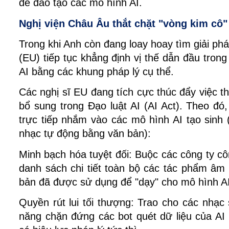
để đào tạo các mô hình AI.
Nghị viện Châu Âu thắt chặt "vòng kim cô"
Trong khi Anh còn đang loay hoay tìm giải ph
(EU) tiếp tục khẳng định vị thế dẫn đầu trong v
AI bằng các khung pháp lý cụ thể.
Các nghị sĩ EU đang tích cực thúc đẩy việc th
bổ sung trong Đạo luật AI (AI Act). Theo đó,
trực tiếp nhắm vào các mô hình AI tạo sinh 
nhạc tự động bằng văn bản):
Minh bạch hóa tuyệt đối: Buộc các công ty cô
danh sách chi tiết toàn bộ các tác phẩm âm n
bản đã được sử dụng để "dạy" cho mô hình AI
Quyền rút lui tối thượng: Trao cho các nhạc 
năng chặn đứng các bot quét dữ liệu của AI