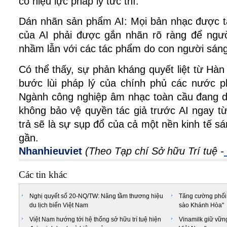
có hiệu lực pháp lý tức thì.
Dán nhãn sản phẩm AI: Mọi bản nhạc được tạ
của AI phải được gắn nhãn rõ ràng để người
nhầm lẫn với các tác phẩm do con người sáng
Có thể thấy, sự phản kháng quyết liệt từ Hà
bước lùi pháp lý của chính phủ các nước p
Ngành công nghiệp âm nhạc toàn cầu đang dầ
không bảo vệ quyền tác giả trước AI ngay từ 
trả sẽ là sự sụp đổ của cả một nền kinh tế sán
gần.
Nhanhieuviet
(Theo Tạp chí Sở hữu Trí tuệ -
Các tin khác
Nghị quyết số 20-NQ/TW: Nâng tầm thương hiệu
Tăng cường phối
du lịch biển Việt Nam
sào Khánh Hòa"
Việt Nam hướng tới hệ thống sở hữu trí tuệ hiện
Vinamilk giữ vững 