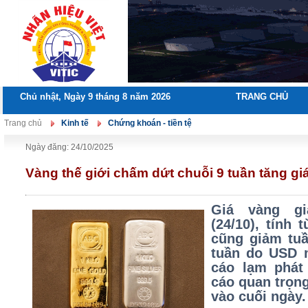
Chủ nhật, Ngày 9 tháng 8 năm 2026
TRANG CHỦ
Trang chủ
Kinh tế
Chứng khoán - tiền tệ
Ngày đăng: 24/10/2025
Vàng thế giới chấm dứt chuỗi 9 tuần tăng gi
Giá vàng g
(24/10), tính
cũng giảm tuầ
tuần do USD 
cáo lạm phát
cáo quan trọn
vào cuối ngày