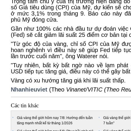
Trọng tâm chú ý của thị trường hiện đang đ
số Giá tiêu dùng (CPI) của Mỹ, dự kiến sẽ cho
ở mức 3,1% trong tháng 9. Báo cáo này đã 
phủ Mỹ đóng cửa.
Gần như 100% các nhà đầu tư dự đoán việc 
(Fed) sẽ cắt giảm lãi suất 25 điểm cơ bản tại 
"Từ góc độ của vàng, chỉ số CPI của Mỹ đư
hoan nghênh vì điều này sẽ giúp Fed tiếp tục
lần trước cuối năm", ông Waterer nói.
"Tuy nhiên, bất kỳ bất ngờ nào về lạm phát
USD tiếp tục tăng giá, điều này có thể gây bất
Vàng có xu hướng tăng giá khi lãi suất thấp.
Nhanhieuviet
(Theo
Vinanet/VITIC (Theo Reu
Các tin khác
Giá vàng thế giới hôm nay 7/8: Hướng đến tuần
Giá vàng thế giới
tăng mạnh nhất kể từ tháng 1/2026
7 tuần"