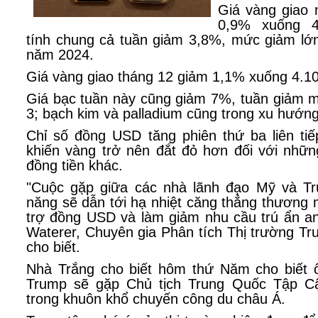
Giá vàng giao 
0,9% xuống 4
tính chung cả tuần giảm 3,8%, mức giảm lớn
năm 2024.
Giá vàng giao tháng 12 giảm 1,1% xuống 4.1
Giá bạc tuần này cũng giảm 7%, tuần giảm m
3; bạch kim và palladium cũng trong xu hướn
Chỉ số đồng USD tăng phiên thứ ba liên tiế
khiến vàng trở nên đắt đỏ hơn đối với nhữ
đồng tiền khác.
"Cuộc gặp giữa các nhà lãnh đạo Mỹ và Tr
năng sẽ dẫn tới hạ nhiệt căng thẳng thương 
trợ đồng USD và làm giảm nhu cầu trú ẩn an
Waterer, Chuyên gia Phân tích Thị trường T
cho biết.
Nhà Trắng cho biết hôm thứ Năm cho biết 
Trump sẽ gặp Chủ tịch Trung Quốc Tập Cậ
trong khuôn khổ chuyến công du châu Á.