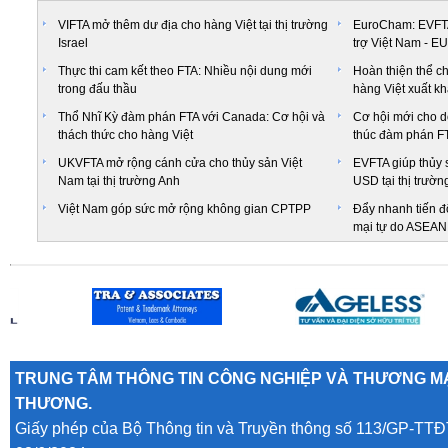
VIFTA mở thêm dư địa cho hàng Việt tại thị trường
EuroCham: EVFTA 
Israel
trợ Việt Nam - EU
Thực thi cam kết theo FTA: Nhiều nội dung mới
Hoàn thiện thể c
trong đấu thầu
hàng Việt xuất k
Thổ Nhĩ Kỳ đàm phán FTA với Canada: Cơ hội và
Cơ hội mới cho d
thách thức cho hàng Việt
thúc đàm phán FT
UKVFTA mở rộng cánh cửa cho thủy sản Việt
EVFTA giúp thủy 
Nam tại thị trường Anh
USD tại thị trườn
Việt Nam góp sức mở rộng không gian CPTPP
Đẩy nhanh tiến đ
mại tự do ASEA
TRUNG TÂM THÔNG TIN CÔNG NGHIỆP VÀ THƯƠNG MẠ
THƯƠNG.
Giấy phép của Bộ Thông tin và Truyền thông số 113/GP-TTĐ