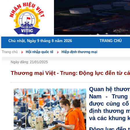
Chủ nhật, Ngày 9 tháng 8 năm 2026
TRANG CHỦ
Trang chủ
Hội nhập quốc tế
Hiệp định thương mại
Ngày đăng: 21/01/2025
Thương mại Việt - Trung: Động lực đến từ c
Quan hệ thươn
Nam - Trung
được củng cố 
định thương m
và các khung k
Động lực đến 