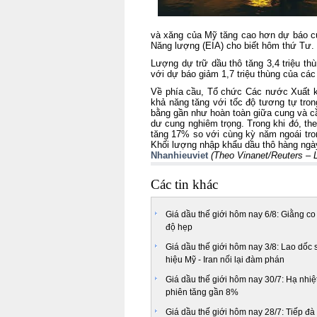
và xăng của Mỹ tăng cao hơn dự báo củ
Năng lượng (EIA) cho biết hôm thứ Tư.
Lượng dự trữ dầu thô tăng 3,4 triệu thù
với dự báo giảm 1,7 triệu thùng của các
Về phía cầu, Tổ chức Các nước Xuất 
khả năng tăng với tốc độ tương tự tro
bằng gần như hoàn toàn giữa cung và cầ
dư cung nghiêm trọng. Trong khi đó, th
tăng 17% so với cùng kỳ năm ngoái tro
Khối lượng nhập khẩu dầu thô hàng ngà
Nhanhieuviet
(Theo Vinanet/Reuters –
Các tin khác
Giá dầu thế giới hôm nay 6/8: Giằng co
độ hẹp
Giá dầu thế giới hôm nay 3/8: Lao dốc s
hiệu Mỹ - Iran nối lại đàm phán
Giá dầu thế giới hôm nay 30/7: Hạ nhiệ
phiên tăng gần 8%
Giá dầu thế giới hôm nay 28/7: Tiếp đà