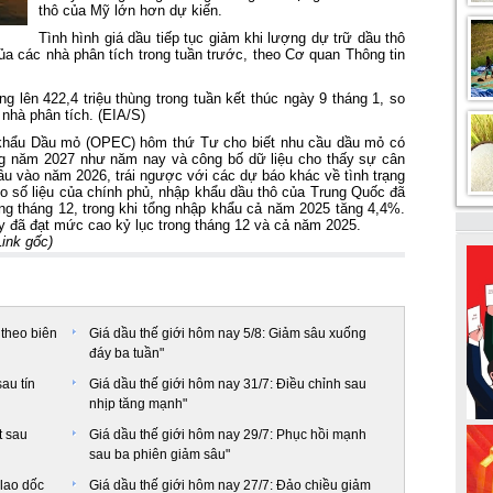
thô của Mỹ lớn hơn dự kiến.
Tình hình giá dầu tiếp tục giảm khi lượng dự trữ dầu thô
a các nhà phân tích trong tuần trước, theo Cơ quan Thông tin
ng lên 422,4 triệu thùng trong tuần kết thúc ngày 9 tháng 1, so
 nhà phân tích. (EIA/S)
khẩu Dầu mỏ (OPEC) hôm thứ Tư cho biết nhu cầu dầu mỏ có
ng năm 2027 như năm nay và công bố dữ liệu cho thấy sự cân
u vào năm 2026, trái ngược với các dự báo khác về tình trạng
eo số liệu của chính phủ, nhập khẩu dầu thô của Trung Quốc đã
ng tháng 12, trong khi tổng nhập khẩu cả năm 2025 tăng 4,4%.
y đã đạt mức cao kỷ lục trong tháng 12 và cả năm 2025.
Link gốc
)
 theo biên
Giá dầu thế giới hôm nay 5/8: Giảm sâu xuống
đáy ba tuần"
au tín
Giá dầu thế giới hôm nay 31/7: Điều chỉnh sau
nhịp tăng mạnh"
t sau
Giá dầu thế giới hôm nay 29/7: Phục hồi mạnh
sau ba phiên giảm sâu"
 lao dốc
Giá dầu thế giới hôm nay 27/7: Đảo chiều giảm