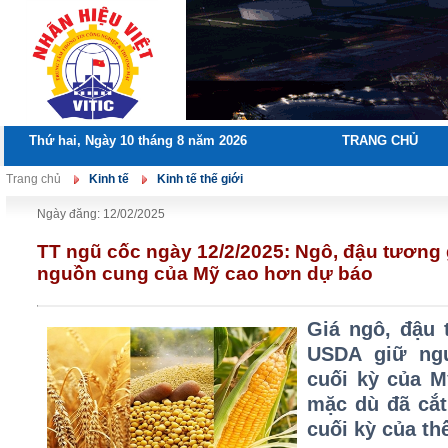
Thứ hai, Ngày 10 tháng 8 năm 2026
TRANG CHỦ
Trang chủ
Kinh tế
Kinh tế thế giới
Ngày đăng: 12/02/2025
TT ngũ cốc ngày 12/2/2025: Ngô, đậu tương
nguồn cung của Mỹ cao hơn dự báo
Giá ngô, đậu 
USDA giữ ng
cuối kỳ của M
mặc dù đã cắt
cuối kỳ của thế