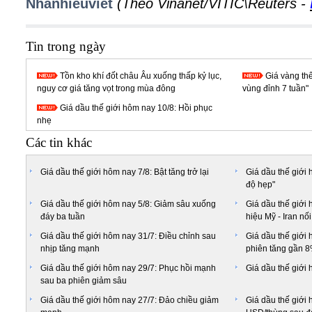
Nhanhieuviet
(Theo
Vinanet/VITIC\Reuters
-
Tin trong ngày
Tồn kho khí đốt châu Âu xuống thấp kỷ lục,
Giá vàng thế
nguy cơ giá tăng vọt trong mùa đông
vùng đỉnh 7 tuần"
Giá dầu thế giới hôm nay 10/8: Hồi phục
nhẹ
Các tin khác
Giá dầu thế giới hôm nay 7/8: Bật tăng trở lại
Giá dầu thế giới 
độ hẹp"
Giá dầu thế giới hôm nay 5/8: Giảm sâu xuống
Giá dầu thế giới 
đáy ba tuần
hiệu Mỹ - Iran nố
Giá dầu thế giới hôm nay 31/7: Điều chỉnh sau
Giá dầu thế giới 
nhịp tăng mạnh
phiên tăng gần 
Giá dầu thế giới hôm nay 29/7: Phục hồi mạnh
Giá dầu thế giới 
sau ba phiên giảm sâu
Giá dầu thế giới hôm nay 27/7: Đảo chiều giảm
Giá dầu thế giới 