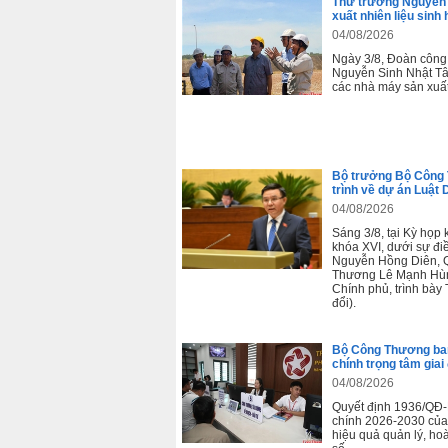
Thứ trưởng Nguyễn S
xuất nhiên liệu sinh
04/08/2026
Ngày 3/8, Đoàn công
Nguyễn Sinh Nhật Tâ
các nhà máy sản xuất
Bộ trưởng Bộ Công 
trình về dự án Luật 
04/08/2026
Sáng 3/8, tại Kỳ họp
khóa XVI, dưới sự đi
Nguyễn Hồng Diên, Q
Thương Lê Mạnh Hùn
Chính phủ, trình bày 
đổi).
Bộ Công Thương ban
chính trọng tâm gia
04/08/2026
Quyết định 1936/QĐ-
chính 2026-2030 củ
hiệu quả quản lý, hoà