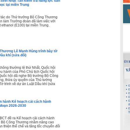
inh Nhật Tân kiểm tra năng lực sản
 học tại miền Trung
 tác do Thứ trưởng Bộ Công Thương
n làm Trưởng đoàn đã làm việc với
 ethanol (E100) tại miền Trung.
Thương Lê Mạnh Hùng trình bày tờ
Dầu khí (sửa đổi)
 không thường lệ thứ Nhất, Quốc hội
ều hành của Phó Chủ tịch Quốc hội
uốc hội đã nghe Bộ trưởng Bộ Công
g, thừa ủy quyền của Thủ tướng
Tờ trình về dự án Luật Dầu khí (sửa
 hành Kế hoạch cải cách hành
i đoạn 2026-2030
BCT đề ra Kế hoạch cải cách hành
a Bộ Công Thương nhằm nâng cao
n thiện thể chế và tăng tốc chuyển đổi