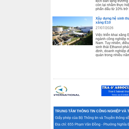
kịch bản tăng trưởng 
còn lại nhằm thực hi
phấn đấu từ 10% trở l
mô.
Xây dựng hệ sinh thá
xăng E10
27/07/2026
Việc triển khai xăng
ngành công nghiệp nh
Nam. Tuy nhiên, điều
sinh thái Ethanol phá
định, doanh nghiệp đ
quán trong nhiều năm
TRUNG TÂM THÔNG TIN CÔNG NGHIỆP VÀ 
Giấy phép của Bộ Thông tin và Truyền thông s
Địa chỉ: 655 Phạm Văn Đồng - Phường Nghĩa Đ