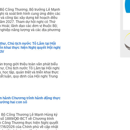
sở Bộ Công Thương, Bộ trưởng Lê Mạnh
ghị rà soát tình hình cung ứng điện các
 và công tác xây dựng kế hoạch điều
năm 2027. Tham dự hội nghị có Thứ
Hoài; lãnh đạo các đơn vị thuộc Bộ;
 nghiệp năng lượng và các địa phương
 thư, Chủ tịch nước Tô Lâm tại Hội
iển khai thực hiện Nghị quyết Hội nghị
XIV
 trọng giới thiệu toàn văn phát biểu
thư, Chủ tịch nước Tô Lâm tại Hội nghị
 học tập, quán triệt và triển khai thực
kết luận, quy định của Hội nghị Trung
 hành Chương trình hành động thực
trưởng hai con số
ng Bộ Công Thương Lê Mạnh Hùng ký
 số 1889/QĐ-BCT về Chương trình
 Công Thương thực hiện Nghị quyết
7/6/2026 của Chính phủ về cập nhật