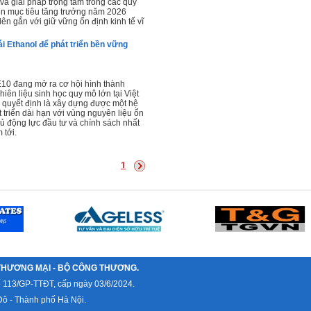
và giải pháp trọng tâm trong các quý
ện mục tiêu tăng trưởng năm 2026
ên gắn với giữ vững ổn định kinh tế vĩ
i Ethanol để phát triển bền vững
 E10 đang mở ra cơ hội hình thành
iên liệu sinh học quy mô lớn tại Việt
 quyết định là xây dựng được một hệ
t triển dài hạn với vùng nguyên liệu ổn
ủ động lực đầu tư và chính sách nhất
 tới.
1
THƯƠNG MẠI - BỘ CÔNG THƯƠNG.
ố 113/GP-TTĐT, cấp ngày 03/6/2024.
ô - Thành phố Hà Nội.