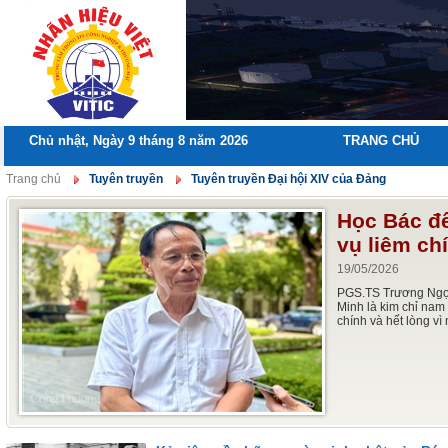
Chủ nhật, Ngày 9 tháng 8 năm 2026
TRANG CHỦ
Trang chủ
Tuyên truyền
Tuyên truyền Đại hội XIV của Đảng
Học Bác đ
vụ liêm ch
19/05/2026
PGS.TS Trương Ngọ
Minh là kim chỉ nam
chính và hết lòng vì