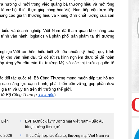
ra hướng đi mới trong việc quảng bá thương hiệu và mở rộng
à cơ hội thiết thực giúp hàng hóa Việt Nam tiếp cận trực tiếp
âng cao giá trị thương hiệu và khẳng định chất lượng của sản
i biểu và doanh nghiệp Việt Nam đã tham quan kho hàng của
 trình vận hành, logistics và phân phối sản phẩm tại thị trường
ghiệp Việt có thêm hiểu biết về tiêu chuẩn kỹ thuật, quy trình
ý kho vận hiện đại, từ đó rút ra kinh nghiệm thực tế để hoàn
 đáp ứng yêu cầu của thị trường Mỹ và các thị trường quốc tế
ác đối tác quốc tế, Bộ Công Thương mong muốn tiếp tục hỗ trợ
cao năng lực cạnh tranh, phát triển bền vững, góp phần đưa
á trị và uy tín trên thị trường thế giới.
n tử Bộ Công Thương-
Link gốc
)
- Liên
EVFTA thúc đẩy thương mại Việt Nam - Bắc Âu
tăng trưởng tích cực"
ào 2026
Thúc đẩy hợp tác đầu tư, thương mại Việt Nam và