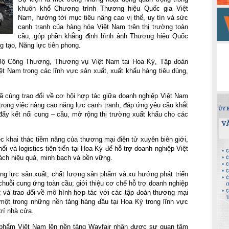
khuôn khổ Chương trình Thương hiệu Quốc gia Việt
Nam, hướng tới mục tiêu nâng cao vị thế, uy tín và sức
cạnh tranh của hàng hóa Việt Nam trên thị trường toàn
cầu, góp phần khẳng định hình ảnh Thương hiệu Quốc
g tạo, Năng lực tiên phong.
 Bộ Công Thương, Thương vụ Việt Nam tại Hoa Kỳ, Tập đoàn
t Nam trong các lĩnh vực sản xuất, xuất khẩu hàng tiêu dùng,
ã cùng trao đổi về cơ hội hợp tác giữa doanh nghiệp Việt Nam
 trong việc nâng cao năng lực cạnh tranh, đáp ứng yêu cầu khắt
đẩy kết nối cung – cầu, mở rộng thị trường xuất khẩu cho các
ệc khai thác tiềm năng của thương mại điện tử xuyên biên giới,
i và logistics tiên tiến tại Hoa Kỳ để hỗ trợ doanh nghiệp Việt
ách hiệu quả, minh bạch và bền vững.
ăng lực sản xuất, chất lượng sản phẩm và xu hướng phát triển
huỗi cung ứng toàn cầu; giới thiệu cơ chế hỗ trợ doanh nghiệp
 và trao đổi về mô hình hợp tác với các tập đoàn thương mại
 một trong những nền tảng hàng đầu tại Hoa Kỳ trong lĩnh vực
trí nhà cửa.
 phẩm Việt Nam lên nền tảng Wayfair nhận được sự quan tâm