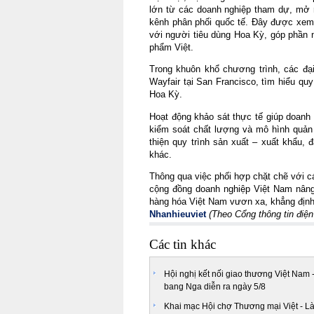
lớn từ các doanh nghiệp tham dự, mở 
kênh phân phối quốc tế. Đây được xem l
với người tiêu dùng Hoa Kỳ, góp phần n
phẩm Việt.
Trong khuôn khổ chương trình, các đạ
Wayfair tại San Francisco, tìm hiểu quy
Hoa Kỳ.
Hoạt động khảo sát thực tế giúp doanh n
kiểm soát chất lượng và mô hình quản l
thiện quy trình sản xuất – xuất khẩu,
khác.
Thông qua việc phối hợp chặt chẽ với c
cộng đồng doanh nghiệp Việt Nam nâng 
hàng hóa Việt Nam vươn xa, khẳng định gi
Nhanhieuviet
(Theo Cổng thông tin điệ
Các tin khác
Hội nghị kết nối giao thương Việt Nam 
bang Nga diễn ra ngày 5/8
Khai mạc Hội chợ Thương mại Việt - L