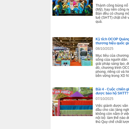
Thành công bùng nổ 
(Mỹ), hay nền công n
Bản đều có chung một
tuệ (SHTT) chặt chẽ 
quả.
Kỳ tích OCOP Quảng
thương hiệu quốc gi
08/10/2025
Mục tiêu của chương
sống của người dân. 
giải pháp sáng tạo, đ
đó, chương trình OC
phong, riêng có và h
bền vững trong XD 
Bài 4 - Cuộc chiến g
được bảo hộ SHTT?
07/10/2025
Việc giành được văn
đầu cho các làng ngh
không còn nằm ở việc
nội bộ: làm thế nào 
thủ Quy chế chất lượn