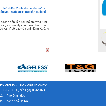
lý – ’Hộ chiếu Xanh’ đưa nước mắm
ôn Ma Thuột vượt rào cản quốc tế
đặc sản gắn liền với thổ nhưỡng, Chỉ
 công cụ pháp lý mạnh mẽ nhất, hoạt
ếu xanh’ để bảo vệ danh tiếng và tăng
1
THƯƠNG MẠI - BỘ CÔNG THƯƠNG.
ố 113/GP-TTĐT, cấp ngày 03/6/2024.
Lân - Phó Giám đốc
ô - Thành phố Hà Nội.