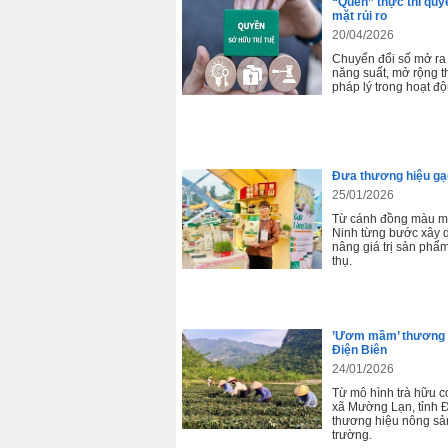
“Quên” thực thi quyề
mặt rủi ro
20/04/2026
Chuyển đổi số mở ra
năng suất, mở rộng th
pháp lý trong hoạt độ
Đưa thương hiệu gạ
25/01/2026
Từ cánh đồng màu mỡ
Ninh từng bước xây 
nâng giá trị sản phẩ
thụ.
’Ươm mầm’ thương h
Điện Biên
24/01/2026
Từ mô hình trà hữu 
xã Mường Lạn, tỉnh 
thương hiệu nông sản,
trường.