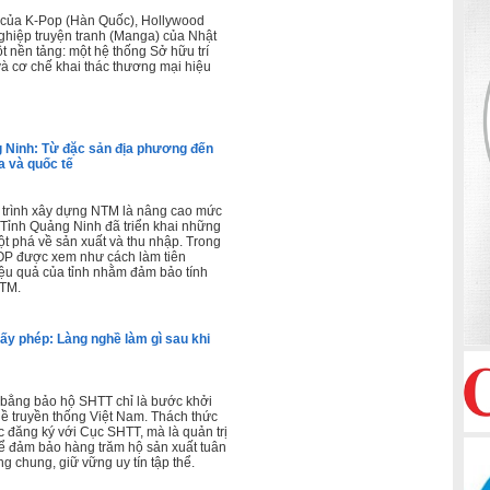
của K-Pop (Hàn Quốc), Hollywood
ghiệp truyện tranh (Manga) của Nhật
 nền tảng: một hệ thống Sở hữu trí
và cơ chế khai thác thương mại hiệu
 Ninh: Từ đặc sản địa phương đến
a và quốc tế
 trình xây dựng NTM là nâng cao mức
Tỉnh Quảng Ninh đã triển khai những
ột phá về sản xuất và thu nhập. Trong
OP được xem như cách làm tiên
iệu quả của tỉnh nhằm đảm bảo tính
NTM.
iấy phép: Làng nghề làm gì sau khi
 bằng bảo hộ SHTT chỉ là bước khởi
ề truyền thống Việt Nam. Thách thức
 đăng ký với Cục SHTT, mà là quản trị
để đảm bảo hàng trăm hộ sản xuất tuân
g chung, giữ vững uy tín tập thể.