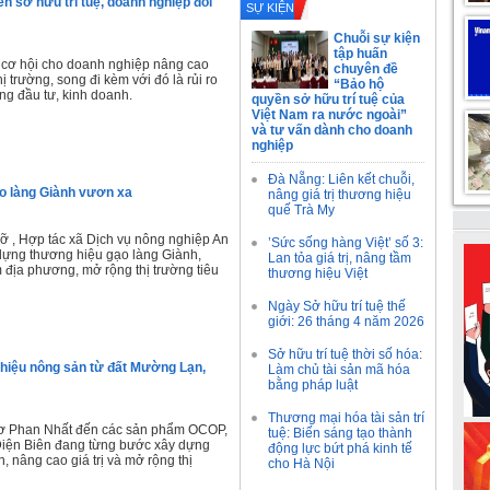
n sở hữu trí tuệ, doanh nghiệp đối
SỰ KIỆN
Chuỗi sự kiện
tập huấn
 cơ hội cho doanh nghiệp nâng cao
chuyên đề
ị trường, song đi kèm với đó là rủi ro
“Bảo hộ
ng đầu tư, kinh doanh.
quyền sở hữu trí tuệ của
Việt Nam ra nước ngoài”
và tư vấn dành cho doanh
nghiệp
Đà Nẵng: Liên kết chuỗi,
o làng Giành vươn xa
nâng giá trị thương hiệu
quế Trà My
 , Hợp tác xã Dịch vụ nông nghiệp An
’Sức sống hàng Việt’ số 3:
dựng thương hiệu gạo làng Giành,
Lan tỏa giá trị, nâng tầm
m địa phương, mở rộng thị trường tiêu
thương hiệu Việt
Ngày Sở hữu trí tuệ thế
giới: 26 tháng 4 năm 2026
Sở hữu trí tuệ thời số hóa:
iệu nông sản từ đất Mường Lạn,
Làm chủ tài sản mã hóa
bằng pháp luật
Thương mại hóa tài sản trí
cơ Phan Nhất đến các sản phẩm OCOP,
tuệ: Biến sáng tạo thành
Điện Biên đang từng bước xây dựng
động lực bứt phá kinh tế
 nâng cao giá trị và mở rộng thị
cho Hà Nội