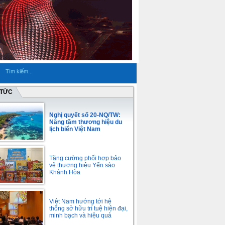
 TỨC
Nghị quyết số 20-NQ/TW:
Nâng tầm thương hiệu du
lịch biển Việt Nam
Tăng cường phối hợp bảo
vệ thương hiệu Yến sào
Khánh Hòa
Việt Nam hướng tới hệ
thống sở hữu trí tuệ hiện đại,
minh bạch và hiệu quả