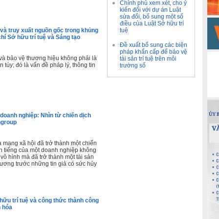
Chính phủ xem xét, cho ý
kiến đối với dự án Luật
sửa đổi, bổ sung một số
điều của Luật Sở hữu trí
và truy xuất nguồn gốc trong khủng
tuệ
hí Sở hữu trí tuệ và Sáng tạo
Đề xuất bổ sung các biện
pháp khẩn cấp để bảo vệ
và bảo vệ thương hiệu không phải là
tài sản trí tuệ trên môi
n túy; đó là vấn đề pháp lý, thông tin
trường số
doanh nghiệp: Nhìn từ chiến dịch
ngroup
à mạng xã hội đã trở thành một chiến
nh tiếng của một doanh nghiệp không
n vô hình mà đã trở thành một tài sản
hương trước những tin giả có sức hủy
hữu trí tuệ và công thức thành công
n hóa