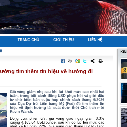
TRANG CHỦ
GIỚI THIỆU
LIÊN HỆ
tệ
KIN
trường tìm thêm tín hiệu về hướng đi
Giá vàng giảm nhẹ sau khi lùi khỏi mức cao nhất hai
tuần, trong bối cảnh đồng USD phục hồi và giới đầu
tư chờ biên bản cuộc họp chính sách tháng 6/2026
của Cục Dự trữ Liên bang Mỹ (Fed) để tìm thêm tín
hiệu về định hướng lãi suất dưới thời Chủ tịch mới
Kevin Warsh.
Đóng cửa phiên 6/7, giá vàng giao ngay giảm 0,3%
xuống 4.163,64 USD/ounce, sau khi có lúc lên mức cao
nhất kể từ ngày 22/6. Giá vàng giao tháng 8/2026 tăng