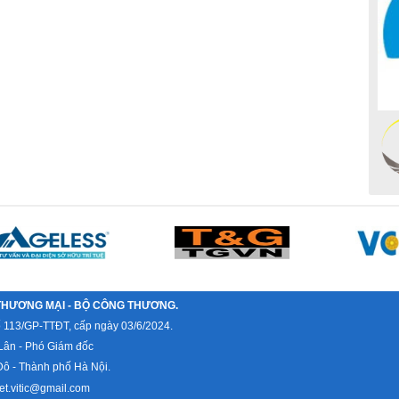
THƯƠNG MẠI - BỘ CÔNG THƯƠNG.
ố 113/GP-TTĐT, cấp ngày 03/6/2024.
Lân - Phó Giám đốc
ô - Thành phố Hà Nội.
et.vitic@gmail.com