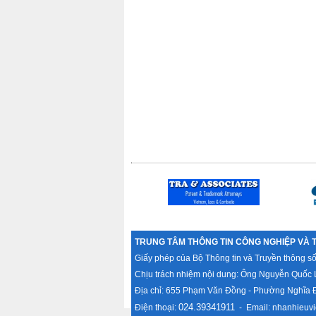
TRUNG TÂM THÔNG TIN CÔNG NGHIỆP VÀ 
Giấy phép của Bộ Thông tin và Truyền thông s
Chịu trách nhiệm nội dung: Ông Nguyễn Quốc 
Địa chỉ: 655 Phạm Văn Đồng - Phường Nghĩa Đ
024.39341911
Điện thoại:
- Email:
nhanhieuvi