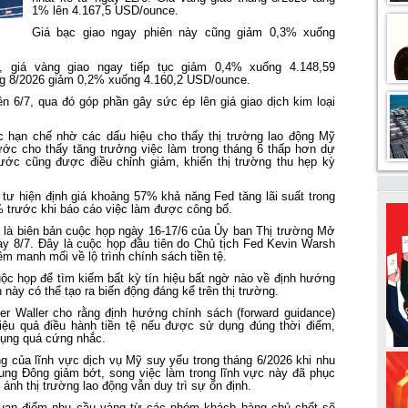
1% lên 4.167,5 USD/ounce.
Giá bạc giao ngay phiên này cũng giảm 0,3% xuống
, giá vàng giao ngay tiếp tục giảm 0,4% xuống 4.148,59
áng 8/2026 giảm 0,2% xuống 4.160,2 USD/ounce.
 6/7, qua đó góp phần gây sức ép lên giá giao dịch kim loại
 hạn chế nhờ các dấu hiệu cho thấy thị trường lao động Mỹ
rước cho thấy tăng trưởng việc làm trong tháng 6 thấp hơn dự
trước cũng được điều chỉnh giảm, khiến thị trường thu hẹp kỳ
ư hiện định giá khoảng 57% khả năng Fed tăng lãi suất trong
% trước khi báo cáo việc làm được công bố.
y là biên bản cuộc họp ngày 16-17/6 của Ủy ban Thị trường Mở
y 8/7. Đây là cuộc họp đầu tiên do Chủ tịch Fed Kevin Warsh
m manh mối về lộ trình chính sách tiền tệ.
uộc họp để tìm kiếm bất kỳ tín hiệu bất ngờ nào về định hướng
 này có thể tạo ra biến động đáng kể trên thị trường.
er Waller cho rằng định hướng chính sách (forward guidance)
iệu quả điều hành tiền tệ nếu được sử dụng đúng thời điểm,
dụng quá cứng nhắc.
g của lĩnh vực dịch vụ Mỹ suy yếu trong tháng 6/2026 khi nhu
rung Đông giảm bớt, song việc làm trong lĩnh vực này đã phục
n ánh thị trường lao động vẫn duy trì sự ổn định.
 quan điểm nhu cầu vàng từ các nhóm khách hàng chủ chốt sẽ