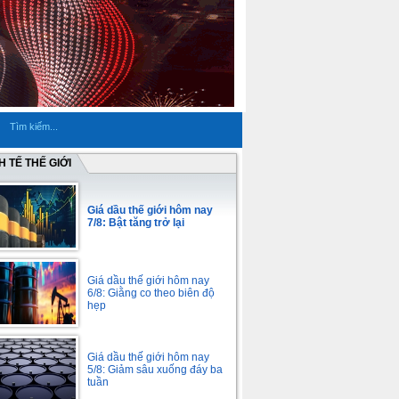
H TẾ THẾ GIỚI
Giá dầu thế giới hôm nay
7/8: Bật tăng trở lại
Giá dầu thế giới hôm nay
6/8: Giằng co theo biên độ
hẹp
Giá dầu thế giới hôm nay
5/8: Giảm sâu xuống đáy ba
tuần