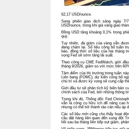
62,17 USD/ounce.
Sang phiên giao dịch sáng ngày 7/7
USD/ounce, trong khi giá vàng giao th
Đồng USD tăng khoảng 0,1% trong phiên
quý.
Tuy nhiên, đà giảm của vàng vẫn được
đang chậm lại. Số liệu công bố tuần t
báo, đồng thời số liệu của hai tháng 
vọng Fed sẽ sớm tăng lãi suất.
Theo công cụ CME FedWatch, giới đầu t
tháng 9/2026, giảm so với mức trên 60
Tâm điểm của thị trường trong tuần nà
Liên bang (FOMC), dự kiến công bố ngà
chủ trì và được kỳ vọng sẽ cung cấp thê
Giới đầu tư sẽ phân tích kỹ biên bản c
chính sách của Fed, bởi những thông tin
Trong khi đó, Thống đốc Fed Christoph
vẫn là công cụ hữu ích để nâng cao h
nhưng có thể trở thành rào cản nếu áp 
Các số liệu mới cũng cho thấy hoạt độn
cầu đặt hàng liên quan đến xung đột T
hồi sau ba tháng liên tiếp sụt giảm, phả
Về triển vọng, JPMorgan tiếp tục giữ