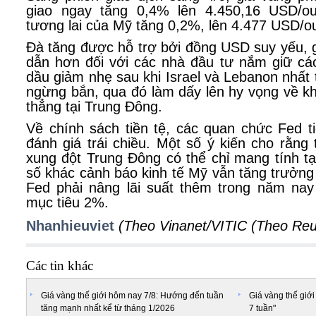
giao ngay tăng 0,4% lên 4.450,16 USD/ou
tương lai của Mỹ tăng 0,2%, lên 4.477 USD/o
Đà tăng được hỗ trợ bởi đồng USD suy yếu, 
dẫn hơn đối với các nhà đầu tư nắm giữ các
dầu giảm nhẹ sau khi Israel và Lebanon nhất t
ngừng bắn, qua đó làm dấy lên hy vọng về k
thẳng tại Trung Đông.
Về chính sách tiền tệ, các quan chức Fed t
đánh giá trái chiều. Một số ý kiến cho rằng
xung đột Trung Đông có thể chỉ mang tính tạ
số khác cảnh báo kinh tế Mỹ vẫn tăng trưởn
Fed phải nâng lãi suất thêm trong năm na
mục tiêu 2%.
Nhanhieuviet
(Theo Vinanet/VITIC (Theo Reu
Các tin khác
Giá vàng thế giới hôm nay 7/8: Hướng đến tuần
Giá vàng thế giới
tăng mạnh nhất kể từ tháng 1/2026
7 tuần"