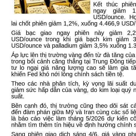
Kết thúc phiê
ngay giảm 1
USD/ounce. H
lai chốt phiên giảm 1,2%, xuống 4.466,9 USD
Giá bạc giao ngay phiên này giảm 2,
USD/ounce trong khi giá bạch kim giảm 
USD/ounce và palladium giảm 3,5% xuống 1.
Áp lực lên thị trường vàng đến từ đà tăng củ
trong bối cảnh căng thẳng tại Trung Đông tiếp
tư lo ngại giá năng lượng cao sẽ làm gia t
khiến Fed khó nới lỏng chính sách tiền tệ.
Theo các nhà phân tích, kỳ vọng lãi suất d
giảm sức hấp dẫn của vàng, do kim loại quý n
suất.
Bên cạnh đó, thị trường cũng theo dõi sát cá
đến đàm phán giữa Mỹ và Iran cùng các số liệ
là báo cáo việc làm tháng 5/2026 dự kiến c
nhằm tìm thêm tín hiệu về định hướng chính 
Sang phiên giao dịch sáng 4/6, giá vàng ph