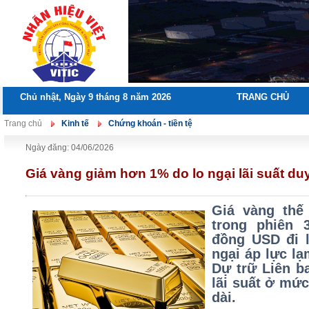
Chủ nhật, Ngày 9 tháng 8 năm 2026
TRANG CHỦ
Trang chủ
Kinh tế
Chứng khoán - tiền tệ
Ngày đăng: 04/06/2026
Giá vàng giảm hơn 1% do lo ngại lãi suất du
Giá vàng thế
trong phiên 
đồng USD đi l
ngại áp lực l
Dự trữ Liên b
lãi suất ở mức
dài.