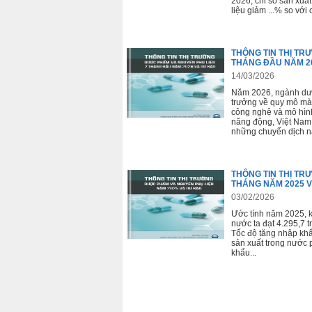
2026, chỉ số sản xuấ
liệu giảm ...% so với
THÔNG TIN THỊ TR
THÁNG ĐẦU NĂM 2
14/03/2026
Năm 2026, ngành dượ
trưởng về quy mô mà
công nghệ và mô hình
năng động, Việt Nam c
những chuyển dịch n
THÔNG TIN THỊ TR
THÁNG NĂM 2025 V
03/02/2026
Ước tính năm 2025, 
nước ta đạt 4.295,7 t
Tốc độ tăng nhập kh
sản xuất trong nước p
khẩu...