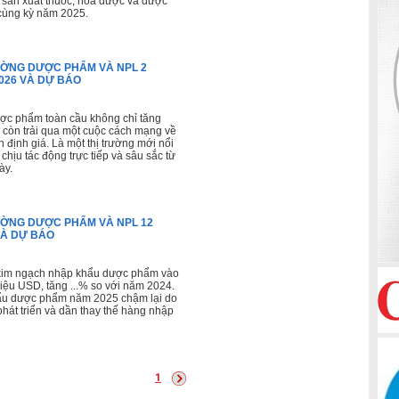
t sản xuất thuốc, hóa dược và dược
 cùng kỳ năm 2025.
ƯỜNG DƯỢC PHẨM VÀ NPL 2
026 VÀ DỰ BÁO
c phẩm toàn cầu không chỉ tăng
 còn trải qua một cuộc cách mạng về
 định giá. Là một thị trường mới nổi
hịu tác động trực tiếp và sâu sắc từ
ày.
ƯỜNG DƯỢC PHẨM VÀ NPL 12
À DỰ BÁO
kim ngạch nhập khẩu dược phẩm vào
riệu USD, tăng ...% so với năm 2024.
ẩu dược phẩm năm 2025 chậm lại do
hát triển và dần thay thế hàng nhập
1