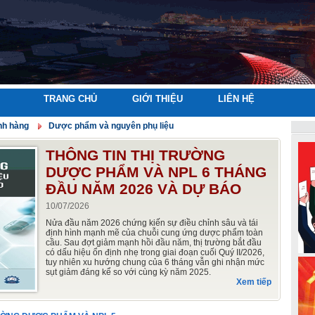
TRANG CHỦ
GIỚI THIỆU
LIÊN HỆ
nh hàng
Dược phẩm và nguyên phụ liệu
THÔNG TIN THỊ TRƯỜNG
DƯỢC PHẨM VÀ NPL 6 THÁNG
ĐẦU NĂM 2026 VÀ DỰ BÁO
10/07/2026
Nửa đầu năm 2026 chứng kiến sự điều chỉnh sâu và tái
định hình mạnh mẽ của chuỗi cung ứng dược phẩm toàn
cầu. Sau đợt giảm mạnh hồi đầu năm, thị trường bắt đầu
có dấu hiệu ổn định nhẹ trong giai đoạn cuối Quý II/2026,
tuy nhiên xu hướng chung của 6 tháng vẫn ghi nhận mức
sụt giảm đáng kể so với cùng kỳ năm 2025.
Xem tiếp