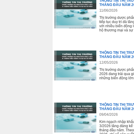
THÔNG TIN THỊ TR
THÁNG ĐẦU NĂM 2
11/06/2026
Thị trường dược phẩ
tiếp tục duy trì đà t
với nhiều biến động 
hộ thương mại và sự 
THÔNG TIN THỊ TR
THÁNG ĐẦU NĂM 2
12/05/2026
Thị trường dược phẩ
2026 đang trải qua g
những biến động lớn 
THÔNG TIN THỊ TR
THÁNG ĐẦU NĂM 2
09/04/2026
Kim ngạch nhập khẩu
3/2026 tăng đáng kể t
tháng đầu năm. The