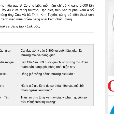
 hiệu gạo ST25 cho biết, mỗi năm chỉ có khoảng 3.000 tấn
y đủ xuất ra thị trường. Đặc biệt, trên bao bì phải kèm 4 số
hồng ông Cua và bà Trịnh Kim Tuyến, cùng số điện thoại con
̉ tránh việc mua nhầm hàng nhái kém chất lượng.
 tuệ và Sáng tạo -
Link gốc
)
ậu, gian
Cà Mau xử lý gần 1.800 vụ buôn lậu, gian lận
thương mại và hàng giả"
diesel giả
Ban Chỉ đạo 389 quốc gia chỉ rõ những thủ đoạn
buôn bán hàng giả, hàng nhái hiện nay "
i tiêu
Hàng giả “sống bám” thương hiệu lớn "
ùng
Hàng giả gia tăng do sự thỏa hiệp của một bộ
phận người tiêu dùng"
ềm Tết
Tràn lan phụ tùng xe máy giả, vi phạm quyền sở
hữu trí tuệ trên thị trường"