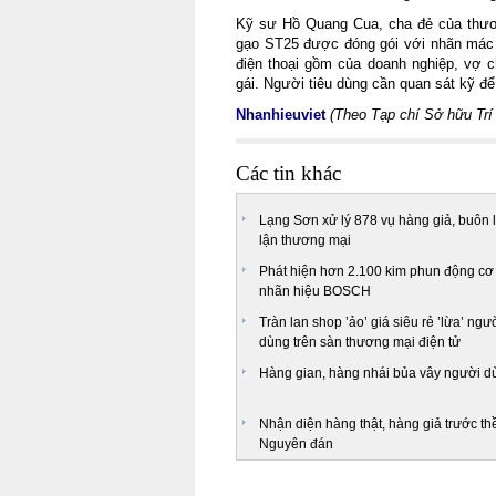
Kỹ sư Hồ Quang Cua, cha đẻ của thương
gạo ST25 được đóng gói với nhãn mác đầ
điện thoại gồm của doanh nghiệp, vợ c
gái. Người tiêu dùng cần quan sát kỹ đê
Nhanhieuviet
(Theo Tạp chí Sở hữu Trí
Các tin khác
Lạng Sơn xử lý 878 vụ hàng giả, buôn l
lận thương mại
Phát hiện hơn 2.100 kim phun động cơ 
nhãn hiệu BOSCH
Tràn lan shop ’ảo’ giá siêu rẻ ’lừa’ ngườ
dùng trên sàn thương mại điện tử
Hàng gian, hàng nhái bủa vây người d
Nhận diện hàng thật, hàng giả trước th
Nguyên đán