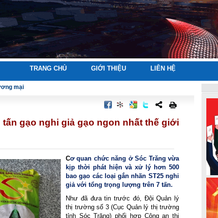
TRANG CHỦ
GIỚI THIỆU
LIÊN HỆ
hương mại
 tấn gạo nghi giả gạo ngon nhất thế giới
C
ơ
quan chức năng ở Sóc Trăng vừa
kịp thời phát hiện và xử lý hơn 500
bao gạo các loại gắn nhãn ST25 nghi
giả với tổng trọng lượng trên 7 tấn.
Như đã đưa tin trước đó, Đội Quản lý
thị trường số 3 (Cục Quản lý thị trường
tỉnh Sóc Trăng) phối hợp Công an thị