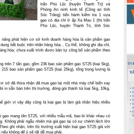
trấn Phú Lộc (huyện Thạnh Trị) và
Phòng An ninh kinh tế (Công an tỉnh
Sóc Trăng) tiến hành kiểm tra 1 vựa
gạo có địa chỉ ở ấp Xa Mau 1 (thị trấn
Phú Lộc, huyện Thạnh Trị, tỉnh Sóc
c năng phát hiện cơ sở kinh doanh hàng hóa là sản phẩm gạo
dung bắt buộc trên nhãn hàng hóa... Cụ thể, không ghi địa chỉ,
àng hóa; chưa xuất trình được bản tự công bố sản phẩm theo
g trên 7 tấn gạo, gồm 236 bao sản phẩm gạo ST25 (loại 5kg),
 215 bao sản phẩm gạo ST25 (loại 25kg), tổng trọng lượng là
cơ sở đã thừa nhận đã mua gạo tại một nhà máy chế biến xay
ì in sẵn bán trên thị trường, đóng gói thành túi loại 5kg, 10kg,
 giới vì vậy đây cũng là loại gạo bị làm giả nhãn hiệu nhiều
loại gạo mang tên ST25, với nhiều mẫu mã, bao bì khác nhau có
Không phải ngẫu nhiên mà giá gạo lại có sự chênh lệch lớn
Theo ghi nhận, trên thị trường xuất hiện loại gạo ST25 giả với
 nếu không để ý sẽ rất dễ mua phải.