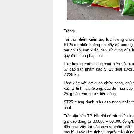
Trăng).
Tại thời điểm kiểm tra, lực lượng chứ
ST25 có nhãn không ghi đầy đủ các nội 
tên cơ sở sản xuất, hạn sử dụng của h
quy định của pháp luật...
Lực lượng chức năng phát hiện số lượn
67 bao sản phẩm gạo ST25 (loại 10kg),
7.225 kg.
Làm việc với cơ quan chức năng, chủ 
xát tại tỉnh Hậu Giang, sau đó mua bao b
25kg bán cho người tiêu dùng.
ST25 mang danh hiệu gạo ngon nhất thế
nhất.
Trên địa bàn TP. Hà Nội có rất nhiều 
giá dao động từ 30.000 – 60.000 đồng/kg. 
đến như vậy tại các đơn vị phân phối. 
bao bì được làm tinh vi, người tiêu dùng