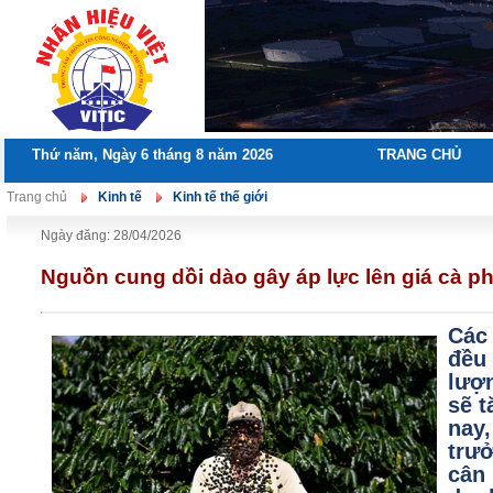
Thứ năm, Ngày 6 tháng 8 năm 2026
TRANG CHỦ
Trang chủ
Kinh tế
Kinh tế thế giới
Ngày đăng: 28/04/2026
Nguồn cung dồi dào gây áp lực lên giá cà p
Các
đều
lượ
sẽ 
nay
trư
cân