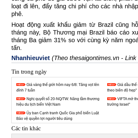
loạt đi lên, đẩy tăng chi phí cho các nhà nh
phê.
Hoạt động xuất khẩu giảm từ Brazil cũng hỗ
tháng này, Bộ Thương mại Brazil báo cáo xu
tháng Ba giảm 31% so với cùng kỳ năm ngoá
tấn.
Nhanhieuviet
(Theo thesaigontimes.vn -
Link
Tin trong ngày
Giá vàng thế giới hôm nay 6/8: Tăng vọt lên
Giá dầu thế 
đỉnh 7 tuần
theo biên độ hẹp"
Nghị quyết số 20-NQ/TW: Nâng tầm thương
VIFTA mở thê
hiệu du lịch biển Việt Nam
trường Israel"
Ủy ban Cạnh tranh Quốc Gia phổ biến Luật
Bảo vệ quyền lợi người tiêu dùng
Các tin khác