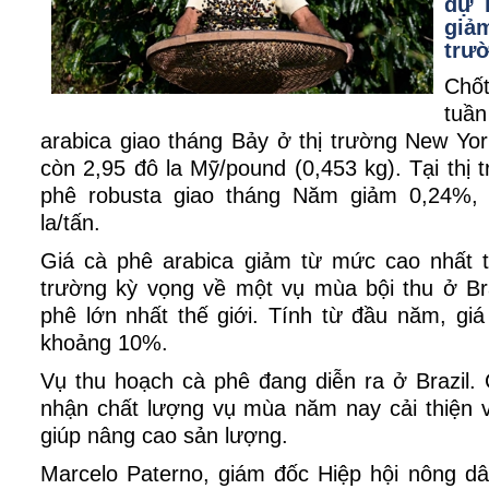
dự 
giảm
trườ
Chốt
tuầ
arabica giao tháng Bảy ở thị trường New Yo
còn 2,95 đô la Mỹ/pound (0,453 kg). Tại thị 
phê robusta giao tháng Năm giảm 0,24%,
la/tấn.
Giá cà phê arabica giảm từ mức cao nhất t
trường kỳ vọng về một vụ mùa bội thu ở Bra
phê lớn nhất thế giới. Tính từ đầu năm, gi
khoảng 10%.
Vụ thu hoạch cà phê đang diễn ra ở Brazil.
nhận chất lượng vụ mùa năm nay cải thiện v
giúp nâng cao sản lượng.
Marcelo Paterno, giám đốc Hiệp hội nông dâ