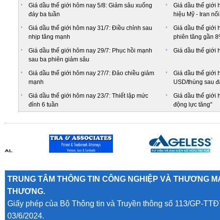
Giá dầu thế giới hôm nay 5/8: Giảm sâu xuống
Giá dầu thế giới 
đáy ba tuần
hiệu Mỹ - Iran nố
Giá dầu thế giới hôm nay 31/7: Điều chỉnh sau
Giá dầu thế giới 
nhịp tăng mạnh
phiên tăng gần 
Giá dầu thế giới hôm nay 29/7: Phục hồi mạnh
Giá dầu thế giới 
sau ba phiên giảm sâu
Giá dầu thế giới hôm nay 27/7: Đảo chiều giảm
Giá dầu thế giới 
mạnh
USD/thùng sau đ
Giá dầu thế giới hôm nay 23/7: Thiết lập mức
Giá dầu thế giới 
đỉnh 6 tuần
động lực tăng"
TRUNG TÂM THÔNG TIN CÔNG NGHIỆP VÀ THƯƠNG MẠ
THƯƠNG.
Giấy phép của Bộ Thông tin và Truyền thông số 113/GP-TTĐ
03/6/2024.