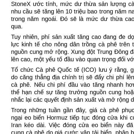
StoneX ước tính, mức dư thừa sản lượng cà
nhu cầu sẽ tăng lên 10 triệu bao trong năm na
trong năm ngoái. Đó sẽ là mức dư thừa ca
qua.
Tuy nhiên, phí sản xuất tăng cao đang đe d
lực kinh tế cho nông dân trồng cà phê trên 
nguồn cung mở rộng. Xung đột Trung Đông đ
lên cao, một yếu tố đầu vào quan trọng đối vớ
Tổ chức Cà phê Quốc tế (ICO) lưu ý rằng, g
do căng thẳng địa chính trị sẽ đẩy chi phí l
cà phê. Nếu chi phí đầu vào tăng nhanh hơn
thể hạn chế sự tăng trưởng nguồn cung ho
nhắc lại các quyết định sản xuất và mở rộng di
Trong những tuần gần đây, giá cà phê phục 
ngại eo biển Hormuz tiếp tục đóng cửa khi 
Iran kéo dài. Việc đóng cửa eo biển này đã
cung cà phê do giá cước vận tải biển, phân b