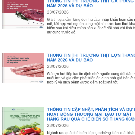
THÔNG TIN THỊ TRƯỜNG THỊT GÀ THÁNG 
NĂM 2026 VÀ DỰ BÁO
23/07/2026
Giá thịt gia cầm tăng do nhu cầu nhập khẩu toàn cầu
mẽ, kết hợp với nguồn cung một số nước tạm thời kh
hiếm sau khi điều chỉnh sản xuất để đối phó với tình t
dư cung trước đó.
THÔNG TIN THỊ TRƯỜNG THỊT LỢN THÁN
NĂM 2026 VÀ DỰ BÁO
23/07/2026
Giá lợn hơi tiếp tục ổn định nhờ nguồn cung dồi dào
nuôi lợn và gia cầm phát triền ổn định nhờ giá bán ở
hợp lý và dịch bệnh được kiểm soát khá tốt.
THÔNG TIN CẬP NHẬT, PHÂN TÍCH VÀ DỰ
HOẠT ĐỘNG THƯƠNG MẠI, ĐẦU TƯ MẶT
HÀNG RAU QUẢ CHẾ BIẾN SỐ THÁNG 06/2
23/07/2026
Ngành rau quả chế biến tiếp tục chứng kiến xuất khẩ