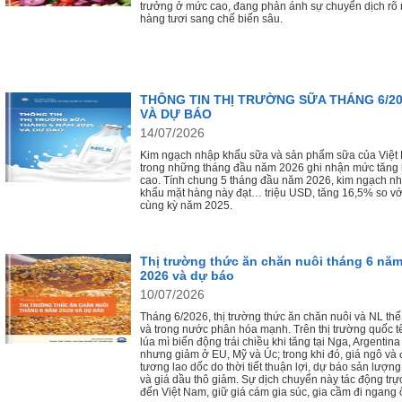
trưởng ở mức cao, đang phản ánh sự chuyển dịch rõ 
hàng tươi sang chế biến sâu.
THÔNG TIN THỊ TRƯỜNG SỮA THÁNG 6/2
VÀ DỰ BÁO
14/07/2026
Kim ngạch nhập khẩu sữa và sản phẩm sữa của Việt
trong những tháng đầu năm 2026 ghi nhận mức tăng
cao. Tính chung 5 tháng đầu năm 2026, kim ngạch n
khẩu mặt hàng này đạt… triệu USD, tăng 16,5% so vớ
cùng kỳ năm 2025.
Thị trường thức ăn chăn nuôi tháng 6 nă
2026 và dự báo
10/07/2026
Tháng 6/2026, thị trường thức ăn chăn nuôi và NL thế
và trong nước phân hóa mạnh. Trên thị trường quốc tế
lúa mì biến động trái chiều khi tăng tại Nga, Argentina
nhưng giảm ở EU, Mỹ và Úc; trong khi đó, giá ngô và
tương lao dốc do thời tiết thuận lợi, dự báo sản lượng
và giá dầu thô giảm. Sự dịch chuyển này tác động trực
đến Việt Nam, giữ giá cám gia súc, gia cầm đi ngang 