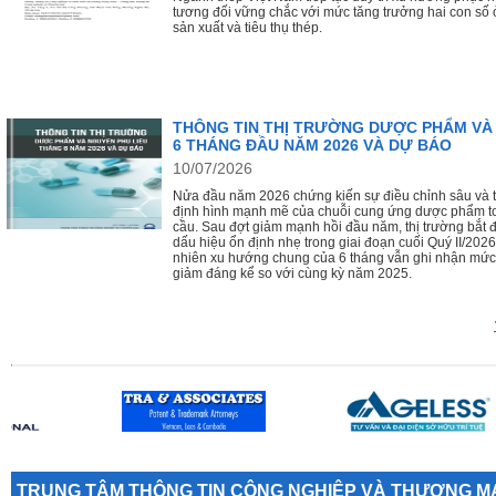
tương đối vững chắc với mức tăng trưởng hai con số 
sản xuất và tiêu thụ thép.
THÔNG TIN THỊ TRƯỜNG DƯỢC PHẨM VÀ
6 THÁNG ĐẦU NĂM 2026 VÀ DỰ BÁO
10/07/2026
Nửa đầu năm 2026 chứng kiến sự điều chỉnh sâu và t
định hình mạnh mẽ của chuỗi cung ứng dược phẩm t
cầu. Sau đợt giảm mạnh hồi đầu năm, thị trường bắt 
dấu hiệu ổn định nhẹ trong giai đoạn cuối Quý II/2026
nhiên xu hướng chung của 6 tháng vẫn ghi nhận mức
giảm đáng kể so với cùng kỳ năm 2025.
TRUNG TÂM THÔNG TIN CÔNG NGHIỆP VÀ THƯƠNG MẠ