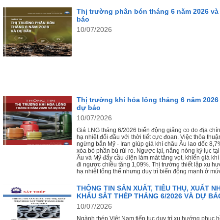
định, nhưng thức ăn thủy sản lại bùng nổ làn sóng tă
mới do khủng hoảng nguồn cung đặc thù.
Thị trường phân bón tháng 6 năm 2026 và
báo
10/07/2026
-
Thị trường khí hóa lỏng tháng 6 năm 2026
dự báo
10/07/2026
Giá LNG tháng 6/2026 biến động giằng co do địa chính
hạ nhiệt đối đầu với thời tiết cực đoan. Việc thỏa thuậ
ngừng bắn Mỹ - Iran giúp giá khí châu Âu lao dốc 8,
xóa bỏ phần bù rủi ro. Ngược lại, nắng nóng kỷ lục t
Âu và Mỹ đẩy cầu điện làm mát tăng vọt, khiến giá khí
đi ngược chiều tăng 1,09%. Thị trường thiết lập xu h
hạ nhiệt tổng thể nhưng duy trì biến động mạnh ở mứ
THÔNG TIN SẢN XUẤT, TIÊU THỤ, XUẤT N
KHẨU SẮT THÉP THÁNG 6/2026 VÀ DỰ BÁ
10/07/2026
Ngành thép Việt Nam tiếp tục duy trì xu hướng phục h