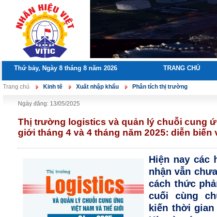
Thứ bảy, Ngày 8 tháng 8 năm 2026
TRANG CHỦ
Trang chủ
Kinh tế
Xuất nhập khẩu
Phân tích thị trường
Ngày đăng: 13/05/2025
Thị trường logistics và quản lý chuỗi cung 
giới tháng 4 và 4 tháng năm 2025: diễn biến
Hiện nay các 
nhận vẫn chưa
cách thức phả
cuối cùng c
kiến thời gia