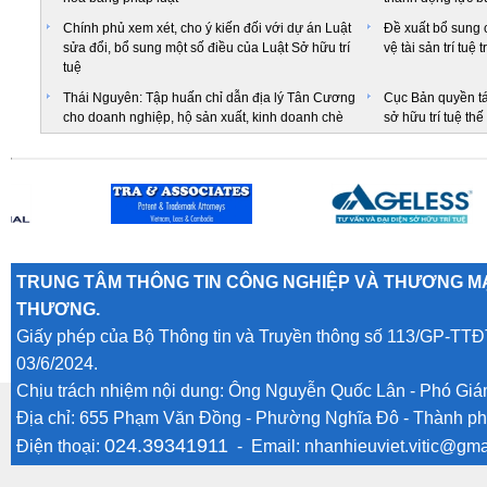
Chính phủ xem xét, cho ý kiến đối với dự án Luật
Đề xuất bổ sung 
sửa đổi, bổ sung một số điều của Luật Sở hữu trí
vệ tài sản trí tuệ
tuệ
Thái Nguyên: Tập huấn chỉ dẫn địa lý Tân Cương
Cục Bản quyền tá
cho doanh nghiệp, hộ sản xuất, kinh doanh chè
sở hữu trí tuệ thế
TRUNG TÂM THÔNG TIN CÔNG NGHIỆP VÀ THƯƠNG MẠ
THƯƠNG.
Giấy phép của Bộ Thông tin và Truyền thông số 113/GP-TTĐ
03/6/2024.
Chịu trách nhiệm nội dung: Ông Nguyễn Quốc Lân - Phó Gi
Địa chỉ: 655 Phạm Văn Đồng - Phường Nghĩa Đô - Thành ph
024.39341911
Điện thoại:
- Email:
nhanhieuviet.vitic@gma