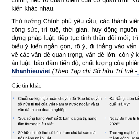
chính; nêu rõ quan điểm của cơ quan trình v
kiến khác nhau.
Thủ tướng Chính phủ yêu cầu, các thành viê
công sức, trí tuệ, thời gian, huy động nguồn
dựng pháp luật; tiếp tục tinh thần đổi mới; t
biểu ý kiến ngắn gọn, rõ ý, đi thẳng vào vấn 
về các vấn đề quan trọng, vấn đề lớn, còn ý 
án luật; bảo đảm tiến độ, chất lượng của phiê
Nhanhieuviet
(Theo Tạp chí Sở hữu Trí tuệ -
Các tin khác
Chuỗi sự kiện tập huấn chuyên đề “Bảo hộ quyền
Đà Nẵng: Liên kết
sở hữu trí tuệ của Việt Nam ra nước ngoài” và tư
quế Trà My"
vấn dành cho doanh nghiệp
’Sức sống hàng Việt’ số 3: Lan tỏa giá trị, nâng
Ngày Sở hữu trí t
tầm thương hiệu Việt
2026"
Sở hữu trí tuệ thời số hóa: Làm chủ tài sản mã
Thương mại hóa tà
hóa bằng pháp luật
thành động lực bứ