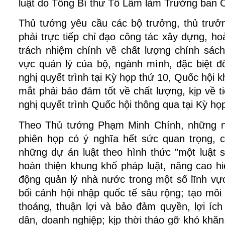
luật do Tổng Bí thư Tô Lâm làm Trưởng ban C
Thủ tướng yêu cầu các bộ trưởng, thủ trư
phải trực tiếp chỉ đạo công tác xây dựng, ho
trách nhiệm chính về chất lượng chính sách
vực quản lý của bộ, ngành mình, đặc biệt đố
nghị quyết trình tại Kỳ họp thứ 10, Quốc hội 
mắt phải bảo đảm tốt về chất lượng, kịp về t
nghị quyết trình Quốc hội thông qua tại Kỳ họp
Theo Thủ tướng Phạm Minh Chính, những nộ
phiên họp có ý nghĩa hết sức quan trọng, c
những dự án luật theo hình thức "một luật 
hoàn thiện khung khổ pháp luật, nâng cao hi
động quản lý nhà nước trong một số lĩnh vự
bối cảnh hội nhập quốc tế sâu rộng; tạo môi
thoáng, thuận lợi và bảo đảm quyền, lợi íc
dân, doanh nghiệp; kịp thời tháo gỡ khó kh