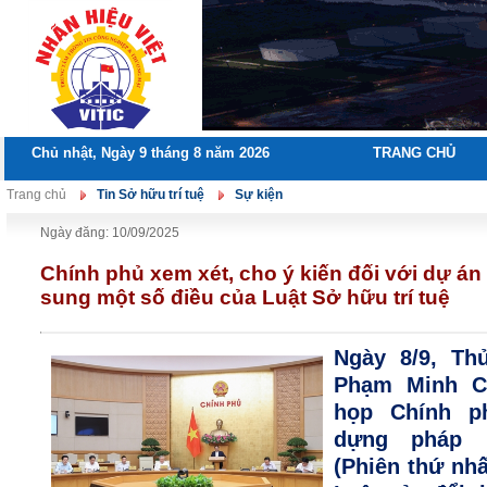
Chủ nhật, Ngày 9 tháng 8 năm 2026
TRANG CHỦ
Trang chủ
Tin Sở hữu trí tuệ
Sự kiện
Ngày đăng: 10/09/2025
Chính phủ xem xét, cho ý kiến đối với dự án
sung một số điều của Luật Sở hữu trí tuệ
Ngày 8/9, Th
Phạm Minh Ch
họp Chính p
dựng pháp l
(Phiên thứ nh