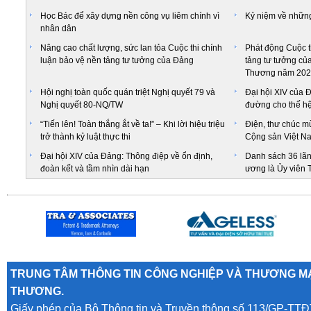
Học Bác để xây dựng nền công vụ liêm chính vì
Kỷ niệm về những
nhân dân
Nâng cao chất lượng, sức lan tỏa Cuộc thi chính
Phát động Cuộc t
luận bảo vệ nền tảng tư tưởng của Đảng
tảng tư tưởng c
Thương năm 202
Hội nghị toàn quốc quán triệt Nghị quyết 79 và
Đại hội XIV của Đ
Nghị quyết 80-NQ/TW
đường cho thế hệ
“Tiến lên! Toàn thắng ắt về ta!” – Khi lời hiệu triệu
Điện, thư chúc 
trở thành kỷ luật thực thi
Cộng sản Việt N
Đại hội XIV của Đảng: Thông điệp về ổn định,
Danh sách 36 lã
đoàn kết và tầm nhìn dài hạn
ương là Ủy viên
TRUNG TÂM THÔNG TIN CÔNG NGHIỆP VÀ THƯƠNG MẠ
THƯƠNG.
Giấy phép của Bộ Thông tin và Truyền thông số 113/GP-TTĐ