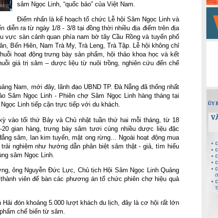
sâm Ngọc Linh, “quốc bảo” của Việt Nam.
Điểm nhấn là kế hoạch tổ chức Lễ hội Sâm Ngọc Linh và
diễn ra từ ngày 1/8 - 3/8 tại đồng thời nhiều địa điểm trên địa
u vực sàn cảnh quan phía nam bờ tây Cầu Rồng và tuyến phố
Vân, Bến Hiên, Nam Trà My, Trà Leng, Trà Tập. Lễ hội không chỉ
uỗi hoạt động trưng bày sản phẩm, hội thảo khoa học và kết
uỗi giá trị sâm – dược liệu từ nuôi trồng, nghiên cứu đến chế
uảng Nam, mới đây, lãnh đạo UBND TP. Đà Nẵng đã thống nhất
ảo Sâm Ngọc Linh - Phiên chợ Sâm Ngọc Linh hàng tháng tại
gọc Linh tiếp cận trực tiếp với du khách.
ỳ vào tối thứ Bảy và Chủ nhật tuần thứ hai mỗi tháng, từ 18
-20 gian hàng, trưng bày sâm tươi cùng nhiều dược liệu đặc
đẳng sâm, lan kim tuyến, mật ong rừng… Ngoài hoạt động mua
trải nghiệm như hướng dẫn phân biệt sâm thật - giả, tìm hiểu
vùng sâm Ngọc Linh.
ơng, ông Nguyễn Đức Lực, Chủ tịch Hội Sâm Ngọc Linh Quảng
 thành viên để bàn các phương án tổ chức phiên chợ hiệu quả
ải đón khoảng 5.000 lượt khách du lịch, đây là cơ hội rất lớn
 phẩm chế biến từ sâm.