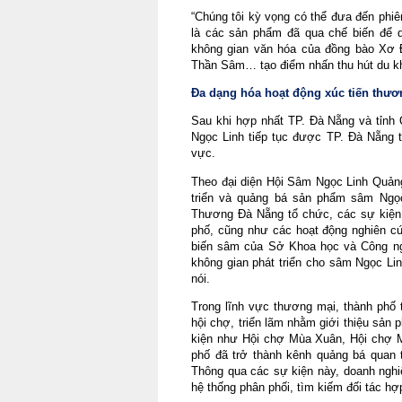
“Chúng tôi kỳ vọng có thể đưa đến phi
là các sản phẩm đã qua chế biến để d
không gian văn hóa của đồng bào Xơ 
Thần Sâm… tạo điểm nhấn thu hút du kh
Đa dạng hóa hoạt động xúc tiến thươ
Sau khi hợp nhất TP. Đà Nẵng và tỉnh
Ngọc Linh tiếp tục được TP. Đà Nẵng t
vực.
Theo đại diện Hội Sâm Ngọc Linh Quản
triển và quảng bá sản phẩm sâm Ngọc
Thương Đà Nẵng tổ chức, các sự kiện 
phố, cũng như các hoạt động nghiên cứ
biến sâm của Sở Khoa học và Công n
không gian phát triển cho sâm Ngọc L
nói.
Trong lĩnh vực thương mại, thành phố 
hội chợ, triển lãm nhằm giới thiệu sản
kiện như Hội chợ Mùa Xuân, Hội chợ M
phố đã trở thành kênh quảng bá quan
Thông qua các sự kiện này, doanh nghi
hệ thống phân phối, tìm kiếm đối tác hợp