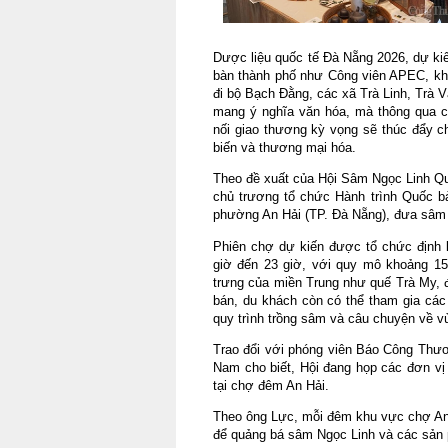
Dược liệu quốc tế Đà Nẵng 2026, dự kiến 
bàn thành phố như Công viên APEC, kh
đi bộ Bạch Đằng, các xã Trà Linh, Trà 
mang ý nghĩa văn hóa, mà thông qua ch
nối giao thương kỳ vọng sẽ thúc đẩy ch
biến và thương mại hóa.
Theo đề xuất của Hội Sâm Ngọc Linh Q
chủ trương tổ chức Hành trình Quốc b
phường An Hải (TP. Đà Nẵng), đưa sâm N
Phiên chợ dự kiến được tổ chức định k
giờ đến 23 giờ, với quy mô khoảng 15
trưng của miền Trung như quế Trà My, 
bán, du khách còn có thể tham gia các 
quy trình trồng sâm và câu chuyện về 
Trao đổi với phóng viên Báo Công Thư
Nam cho biết, Hội đang họp các đơn vị
tại chợ đêm An Hải.
Theo ông Lực, mỗi đêm khu vực chợ An H
để quảng bá sâm Ngọc Linh và các sản