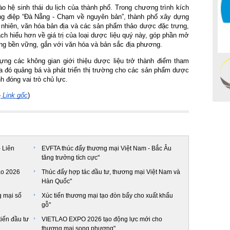
hệ sinh thái du lịch của thành phố. Trong chương trình kích
ng điệp “Đà Nẵng - Chạm về nguyên bản”, thành phố xây dựng
ên nhiên, văn hóa bản địa và các sản phẩm thảo dược đặc trưng,
ch hiểu hơn về giá trị của loại dược liệu quý này, góp phần mở
g bền vững, gắn với văn hóa và bản sắc địa phương.
ng các không gian giới thiệu dược liệu trở thành điểm tham
a đó quảng bá và phát triển thị trường cho các sản phẩm dược
h đóng vai trò chủ lực.
-
Link gốc
)
- Liên
EVFTA thúc đẩy thương mại Việt Nam - Bắc Âu
tăng trưởng tích cực"
ào 2026
Thúc đẩy hợp tác đầu tư, thương mại Việt Nam và
Hàn Quốc"
g mại số
Xúc tiến thương mại tạo đòn bẩy cho xuất khẩu
gỗ"
iến đầu tư
VIETLAO EXPO 2026 tạo động lực mới cho
thương mại song phương"