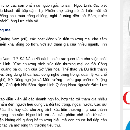
ên chợ các sản phẩm có nguồn gốc từ sâm Ngọc Linh, đặc biệt
u khách dễ tiếp cận. Tại Phiên chợ cũng sẽ tái hiện một số
Đăng như múa cồng chiêng, nghi lễ cúng đền thờ Sâm, rước
ách”, ông Lực chia sẻ
ng mại
 Quảng Nam (cũ), các hoạt động xúc tiến thương mại cho sâm
riển khai đồng bộ hơn, với sự tham gia của nhiều ngành, lĩnh
g Nam, TP. Đà Nẵng đã dành nhiều sự quan tâm cho việc phát
 Linh. “Các chương trình xúc tiến thương mại do Sở Công
quảng bá du lịch của Sở Văn hóa, Thể thao và Du lịch thành
u, ứng dụng khoa học, công nghệ trong trồng, quản lý và chế
ghệ, Sở Nông nghiệp và Môi trường… đều góp phần mở rộng
inh”, Chủ tịch Hội Sâm Ngọc Linh Quảng Nam Nguyễn Đức Lực
tạo điều kiện để các doanh nghiệp, hợp tác xã tham gia nhiều
 phẩm đến người tiêu dùng và đối tác trong, ngoài nước. Các sự
ùa Thu hay các chương trình xúc tiến thương mại của thành
 trọng cho sâm Ngọc Linh và các sản phẩm chế biến từ sâm.
ệp không chỉ quảng bá thương hiệu mà còn có cơ hội tiếp cận
 tác và mở rộng thị trường tiêu thụ.