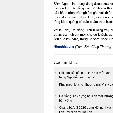
Sâm Ngọc Linh cũng đang được đưa vào 
cầu du lịch Đà Nẵng năm 2026 với thô
các hành trình trải nghiệm gắn với thi
trong đó, có sâm Ngọc Linh, giúp du khá
rộng kênh quảng bá sản phẩm theo hướn
Về lâu dài, Đà Nẵng định hướng xây dự
quan, trải nghiệm mới cho du khách, qu
liệu của khu vực, trong đó sâm Ngọc Lin
Nhanhieuviet
(Theo Báo Công Thương 
Các tin khác
Hội nghị kết nối giao thương Việt Nam 
bang Nga diễn ra ngày 5/8
Khai mạc Hội chợ Thương mại Việt - L
Đà Nẵng: Xây dựng hệ sinh thái thươn
bền vững
Quảng bá VIS 2026 trong Hội nghị xúc t
tỉnh Tây Ninh tại Hà Lan