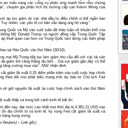
ú ẩn an toàn sang các công cụ phản ứng mạnh hơn như chứng
i", chuyên gia phân tích thị trường cấp cao Kelvin Wong của
với áp lực giảm do các nhà đầu tư điều chỉnh vị thế ngắn hạn
 Tuy nhiên, các yếu tố cơ bản vẫn đang ủng hộ vàng."
ung Quốc và Mỹ vào cuối tuần đã thảo luận về khuôn khổ của
 thống Mỹ Donald Trump và người đồng cấp Trung Quốc Tập
 áp thuế quan cao hơn và Trung Quốc tạm dừng các biện pháp
hau tại Hàn Quốc vào thứ Năm (30/10).
ng mại Mỹ-Trung tiếp tục làm giảm nhu cầu đối với các tài sản
 đà giảm khi căng thẳng dịu bớt... Giá sụt giảm gần đây có thể
ng tăng cường mua vào", ANZ nhận định.
 cắt giảm lãi suất 0,25 điểm phần trăm vào cuối cuộc họp chính
ng theo dõi mọi phát biểu mang tính dự báo từ Chủ tịch Fed
sẽ giữ nguyên lãi suất tại cuộc họp chính sách vào thứ Năm
i suất thấp và trong bối cảnh kinh tế bất ổn.
m đến nay, đạt mức cao nhất mọi thời đại là 4.381,21 USD vào
ổn địa chính trị và kinh tế, kỳ vọng Fed cắt giảm lãi suất và
n hàng trung ương.
o Reuters) –
Link g
ố
c
)