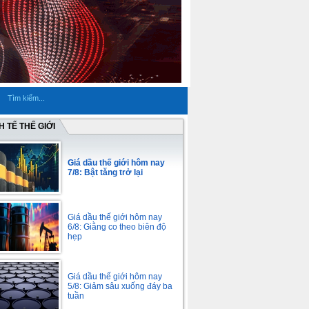
H TẾ THẾ GIỚI
Giá dầu thế giới hôm nay
7/8: Bật tăng trở lại
Giá dầu thế giới hôm nay
6/8: Giằng co theo biên độ
hẹp
Giá dầu thế giới hôm nay
5/8: Giảm sâu xuống đáy ba
tuần