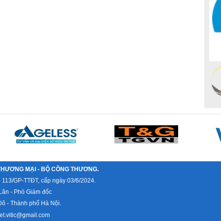
THƯƠNG MẠI - BỘ CÔNG THƯƠNG.
ố 113/GP-TTĐT, cấp ngày 03/6/2024.
Lân - Phó Giám đốc
ô - Thành phố Hà Nội.
et.vitic@gmail.com