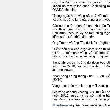
các nhà đầu tư chuyển từ tài sản tr
khoán do tâm lý lạc quan về thương mạ
OANDA cho biết.
"Trong ngắn hạn, vàng sẽ phải đối mặt 
và các ngưỡng kỹ thuật đang bị phá vỡ.
Các quan chức kinh tế hàng đầu của Tr
một thỏa thuận thương mại giữa Tổng
Cận Bình, theo đó Mỹ sẽ tạm dừng việc
kiểm soát xuất khẩu đất hiếm.
Ông Trump và ông Tập dự kiến sẽ gặp n
"Tiến triển của các cuộc đàm phán thươ
trú ẩn an toàn như vàng, vốn đã kéo dài
tạo cơ hội cho các ngân hàng trung ươ
Trong khi đó, thị trường dự đoán Fed sẽ
sách vào 29/10, và các nhà đầu tư đa
Jerome Powell.
Ngân hàng Trung ương Châu Âu dự kiến 
(30/10).
Vàng phát triển mạnh trong môi trường lã
Giá vàng đã tăng khoảng 52% từ đầu nă
ngày 20/10, được hỗ trợ bởi những bất 
hoạt động mua vào liên tục của các ngâ
Nhanhieuviet
(Theo Vinanet/VITIC (The