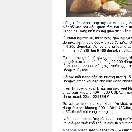
Đồng Tháp, Vĩnh Long hay Cà Mau, hoạt độ
Một số kho bắt đầu quan tâm thu mua lú
Japonica, song nhìn chung giao dịch vẫn trầ
Ở chiều ngược lại, thị trường gạo nguyê
đồng/kg, lên mức 8.600 – 8.700 đồng/kg. 
– 9.200 đồng/kg. Một số chủng loại khá
khoảng từ 7.500 đến 9.400 đồng/kg tùy loạ
Tại thị trường bán lẻ, giá gạo nhìn chung
tục giữ mức cao nhất, khoảng 28.000 đồng
từ 20.000 – 22.000 đồng/kg. Nhóm gạo ph
đồng/kg tùy loại.
Đối với mặt hàng nếp, thị trường tương đ
đồng/kg, trong khi nếp khô dao động khoản
Trên thị trường xuất khẩu, giá gạo Việt
chào bán khoảng 496 – 500 USD/tấn, gạ
động quanh 335 – 339 USD/tấn.
So với các quốc gia xuất khẩu lớn khác, 
đang ở mức khoảng 390 – 394 USD/tấn, 
USD/tấn đối với cùng chủng loại.
Nhìn chung, thị trường lúa gạo trong nướ
khi giá gạo xuất khẩu có tín hiệu tích cực 
Nhanhieuviet
(Theo Vinanet/VITIC –
Link 