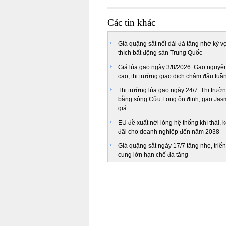
Các tin khác
Giá quặng sắt nối dài đà tăng nhờ kỳ v
thích bất động sản Trung Quốc
Giá lúa gạo ngày 3/8/2026: Gạo nguyên
cao, thị trường giao dịch chậm đầu tuầ
Thị trường lúa gạo ngày 24/7: Thị trư
bằng sông Cửu Long ổn định, gạo Jas
giá
EU đề xuất nới lỏng hệ thống khí thải, 
đãi cho doanh nghiệp đến năm 2038
Giá quặng sắt ngày 17/7 tăng nhẹ, triể
cung lớn hạn chế đà tăng