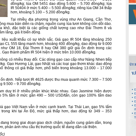
đồng/kg; lúa OM 5451 dao động 5.600 – 5.700 đồng/kg; lúa
IR 50404 ở mức 5.400 – 5.500 đồng/kg; riêng lúa OM 34 thấp
hơn, khoảng 5.100 – 5.200 đồng/kg.
Tại nhiều địa phương trong vùng như An Giang, Cần Thơ,
ng mua bán diễn ra chậm, nguồn cung lúa tươi không còn dồi dào.
a khô, đặc biệt là các giống chất lượng cao như Đài Thơm 8 và
m lắng, giá ít biến động.
n liệu xuất khẩu có sự khởi sắc. Giá gạo IR 504 tăng khoảng 250
Gạo CL 555 tăng mạnh hơn, khoảng 400 đồng/kg, dao động từ 9.000
c như OM 18, Đài Thơm 8 hay OM 380 giữ giá ổn định trong các
i. Gạo thành phẩm IR 504 hiện ở mức trên 10.000 đồng/kg.
 không có nhiều thay đổi. Các dòng gạo cao cấp như Nàng Nhen tiếp
/kg. Gạo Hương Lài, gạo Nhật và các loại gạo thơm khác dao động
ổ thông có giá thấp hơn, phổ biến trong khoảng 13.000 – 17.000
ối ổn định. Nếp tươi IR 4625 được thu mua quanh mức 7.300 – 7.500
g 9.500 – 9.700 đồng/kg.
 Nam duy trì ở nhiều phân khúc khác nhau. Gạo Jasmine hiện được
o 5% tấm ở mức gần 490 – 500 USD/tấn, còn gạo 100% tấm dao
giá gạo Việt Nam vẫn ở mức cạnh tranh. Tại Thái Lan, gạo 5% tấm
trong khi tại Ấn Độ, mức giá thấp hơn, dao động từ 349 – 353
c đang trong giai đoạn giao dịch chậm, nguồn cung giảm dần, trong
hơn, phản ánh nhu cầu thị trường quốc tế đang dần cải thiện.
gốc
)