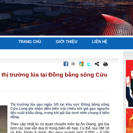
TRANG CHỦ
GIỚI THIỆU
LIÊN HỆ
, thị trường lúa tại Đồng bằng sông Cửu
Thị trường lúa gạo ngày 5/5 tại khu vực Đồng bằng sông
Cửu Long ghi nhận diễn biến trái chiều khi giá gạo nguyên
liệu xuất khẩu tăng, trong khi giá lúa tươi nhìn chung ít biến
động.
Theo cập nhật từ cơ quan chuyên môn tại An Giang, giá lúa
tươi các loại vẫn duy trì trong biên độ hẹp. Cụ thể, lúa OM 18
và Đài Thơm 8 được thu mua quanh mức 6.000 – 6.100