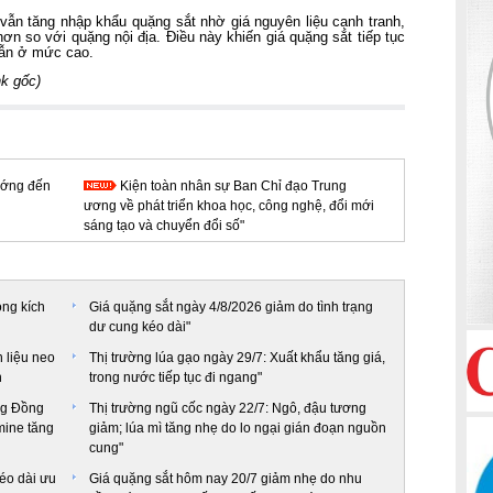
vẫn tăng nhập khẩu quặng sắt nhờ giá nguyên liệu cạnh tranh,
ơn so với quặng nội địa. Điều này khiến giá quặng sắt tiếp tục
vẫn ở mức cao.
nk gốc
)
ướng đến
Kiện toàn nhân sự Ban Chỉ đạo Trung
ương về phát triển khoa học, công nghệ, đổi mới
sáng tạo và chuyển đổi số"
ọng kích
Giá quặng sắt ngày 4/8/2026 giảm do tình trạng
dư cung kéo dài"
 liệu neo
Thị trường lúa gạo ngày 29/7: Xuất khẩu tăng giá,
n
trong nước tiếp tục đi ngang"
ờng Đồng
Thị trường ngũ cốc ngày 22/7: Ngô, đậu tương
mine tăng
giảm; lúa mì tăng nhẹ do lo ngại gián đoạn nguồn
cung"
kéo dài ưu
Giá quặng sắt hôm nay 20/7 giảm nhẹ do nhu