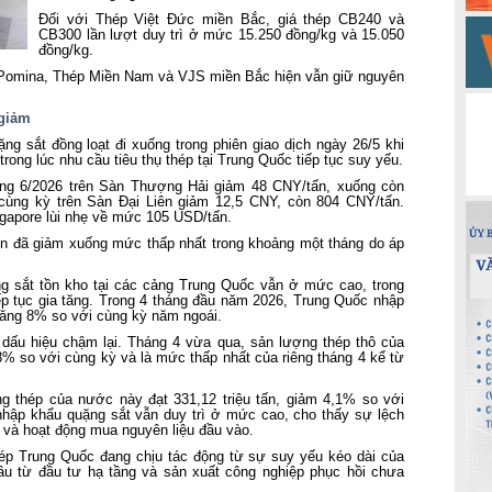
Đối với Thép Việt Đức miền Bắc, giá thép CB240 và
CB300 lần lượt duy trì ở mức 15.250 đồng/kg và 15.050
đồng/kg.
 Pomina, Thép Miền Nam và VJS miền Bắc hiện vẫn giữ nguyên
 giảm
ặng sắt đồng loạt đi xuống trong phiên giao dịch ngày 26/5 khi
ong lúc nhu cầu tiêu thụ thép tại Trung Quốc tiếp tục suy yếu.
háng 6/2026 trên Sàn Thượng Hải giảm 48 CNY/tấn, xuống còn
cùng kỳ trên Sàn Đại Liên giảm 12,5 CNY, còn 804 CNY/tấn.
ingapore lùi nhẹ về mức 105 USD/tấn.
iện đã giảm xuống mức thấp nhất trong khoảng một tháng do áp
ng sắt tồn kho tại các cảng Trung Quốc vẫn ở mức cao, trong
tiếp tục gia tăng. Trong 4 tháng đầu năm 2026, Trung Quốc nhập
 tăng 8% so với cùng kỳ năm ngoái.
 dấu hiệu chậm lại. Tháng 4 vừa qua, sản lượng thép thô của
,8% so với cùng kỳ và là mức thấp nhất của riêng tháng 4 kể từ
g thép của nước này đạt 331,12 triệu tấn, giảm 4,1% so với
hập khẩu quặng sắt vẫn duy trì ở mức cao, cho thấy sự lệch
 và hoạt động mua nguyên liệu đầu vào.
hép Trung Quốc đang chịu tác động từ sự suy yếu kéo dài của
cầu từ đầu tư hạ tầng và sản xuất công nghiệp phục hồi chưa