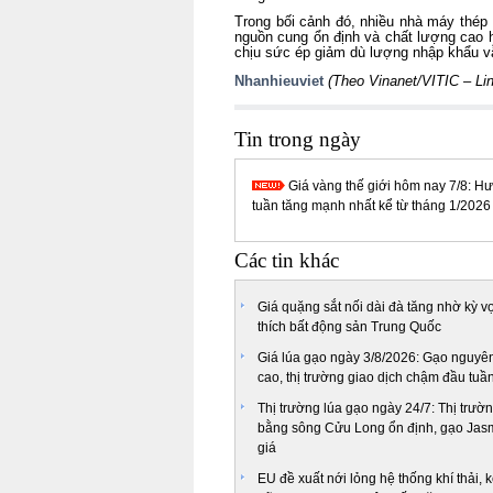
Trong bối cảnh đó, nhiều nhà máy thép 
nguồn cung ổn định và chất lượng cao h
chịu sức ép giảm dù lượng nhập khẩu 
Nhanhieuviet
(Theo Vinanet/VITIC –
Li
Tin trong ngày
Giá vàng thế giới hôm nay 7/8: H
tuần tăng mạnh nhất kể từ tháng 1/2026
Các tin khác
Giá quặng sắt nối dài đà tăng nhờ kỳ v
thích bất động sản Trung Quốc
Giá lúa gạo ngày 3/8/2026: Gạo nguyên
cao, thị trường giao dịch chậm đầu tuầ
Thị trường lúa gạo ngày 24/7: Thị trư
bằng sông Cửu Long ổn định, gạo Jas
giá
EU đề xuất nới lỏng hệ thống khí thải, 