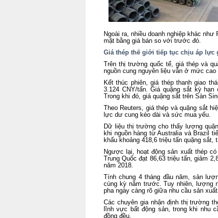
Ngoài ra, nhiều doanh nghiệp khác như
mặt bằng giá bán so với trước đó.
Giá thép thế giới tiếp tục chịu áp lực
Trên thị trường quốc tế, giá thép và qu
nguồn cung nguyên liệu vẫn ở mức cao tr
Kết thúc phiên, giá thép thanh giao t
3.124 CNY/tấn. Giá quặng sắt kỳ hạn 
Trong khi đó, giá quặng sắt trên Sàn S
Theo Reuters, giá thép và quặng sắt h
lực dư cung kéo dài và sức mua yếu.
Dữ liệu thị trường cho thấy lượng quặ
khi nguồn hàng từ Australia và Brazil 
khẩu khoảng 418,6 triệu tấn quặng sắt,
Ngược lại, hoạt động sản xuất thép có
Trung Quốc đạt 86,63 triệu tấn, giảm 2
năm 2018.
Tính chung 4 tháng đầu năm, sản lượn
cùng kỳ năm trước. Tuy nhiên, lượng n
pha ngày càng rõ giữa nhu cầu sản xuất
Các chuyên gia nhận định thị trường t
lĩnh vực bất động sản, trong khi nhu 
đồng đều.