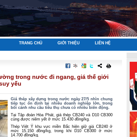
TRANG CHỦ
GIỚI THIỆU
LIÊN HỆ
rường trong nước đi ngang, giá thế giới
 suy yếu
Giá thép xây dựng trong nước ngày 27/5 nhìn chung
tiếp tục ổn định tại nhiều doanh nghiệp lớn, trong
bối cảnh nhu cầu tiêu thụ chưa có nhiều biến động.
Tại Tập đoàn Hòa Phát, giá thép CB240 và D10 CB300
cùng được niêm yết ở mức 15.430 đồng/kg.
Thép Việt Ý khu vực miền Bắc hiện giữ giá CB240 ở
mức 15.150 đồng/kg, trong khi D10 CB300 ở mức
14.700 đồng/kg.