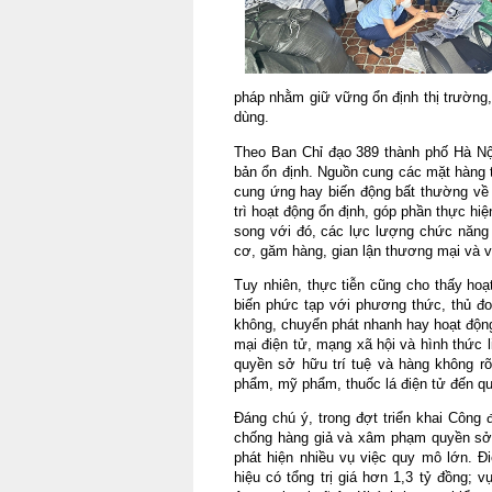
pháp nhằm giữ vững ổn định thị trường,
dùng. 
Theo Ban Chỉ đạo 389 thành phố Hà Nội
bản ổn định. Nguồn cung các mặt hàng t
cung ứng hay biến động bất thường về g
trì hoạt động ổn định, góp phần thực hi
song với đó, các lực lượng chức năng 
cơ, găm hàng, gian lận thương mại và v
Tuy nhiên, thực tiễn cũng cho thấy hoạt
biến phức tạp với phương thức, thủ đoạ
không, chuyển phát nhanh hay hoạt độn
mại điện tử, mạng xã hội và hình thức 
quyền sở hữu trí tuệ và hàng không rõ
phẩm, mỹ phẩm, thuốc lá điện tử đến quầ
Đáng chú ý, trong đợt triển khai Công
chống hàng giả và xâm phạm quyền sở h
phát hiện nhiều vụ việc quy mô lớn. Đ
hiệu có tổng trị giá hơn 1,3 tỷ đồng; 