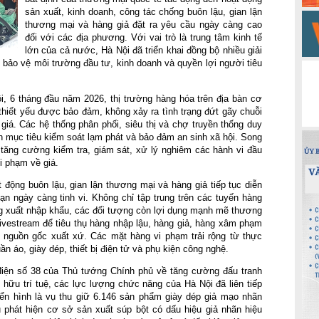
sản xuất, kinh doanh, công tác chống buôn lậu, gian lận 
thương mại và hàng giả đặt ra yêu cầu ngày càng cao 
đối với các địa phương. Với vai trò là trung tâm kinh tế 
lớn của cả nước, Hà Nội đã triển khai đồng bộ nhiều giải 
 bảo vệ môi trường đầu tư, kinh doanh và quyền lợi người tiêu 
, 6 tháng đầu năm 2026, thị trường hàng hóa trên địa bàn cơ 
hiết yếu được bảo đảm, không xảy ra tình trạng đứt gãy chuỗi 
iá. Các hệ thống phân phối, siêu thị và chợ truyền thống duy 
ện mục tiêu kiểm soát lạm phát và bảo đảm an sinh xã hội. Song 
tăng cường kiểm tra, giám sát, xử lý nghiêm các hành vi đầu 
i phạm về giá.
 động buôn lậu, gian lận thương mại và hàng giả tiếp tục diễn 
n ngày càng tinh vi. Không chỉ tập trung trên các tuyến hàng 
g xuất nhập khẩu, các đối tượng còn lợi dụng mạnh mẽ thương 
livestream để tiêu thụ hàng nhập lậu, hàng giả, hàng xâm phạm 
 nguồn gốc xuất xứ. Các mặt hàng vi phạm trải rộng từ thực 
n áo, giày dép, thiết bị điện tử và phụ kiện công nghệ.
 điện số 38 của Thủ tướng Chính phủ về tăng cường đấu tranh 
ữu trí tuệ, các lực lượng chức năng của Hà Nội đã liên tiếp 
iển hình là vụ thu giữ 6.146 sản phẩm giày dép giả mạo nhãn 
vụ phát hiện cơ sở sản xuất súp bột có dấu hiệu giả nhãn hiệu 