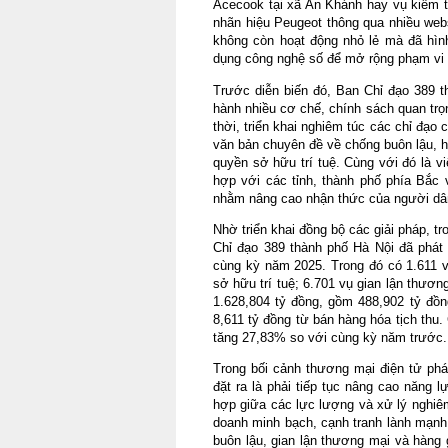
Acecook tại xã An Khánh hay vụ kiểm tr
nhãn hiệu Peugeot thông qua nhiều webs
không còn hoạt động nhỏ lẻ mà đã hình 
dụng công nghệ số để mở rộng phạm vi 
Trước diễn biến đó, Ban Chỉ đạo 389 
hành nhiều cơ chế, chính sách quan trọ
thời, triển khai nghiêm túc các chỉ đạo
văn bản chuyên đề về chống buôn lậu, h
quyền sở hữu trí tuệ. Cùng với đó là v
hợp với các tỉnh, thành phố phía Bắc 
nhằm nâng cao nhận thức của người dâ
Nhờ triển khai đồng bộ các giải pháp, 
Chỉ đạo 389 thành phố Hà Nội đã phát 
cùng kỳ năm 2025. Trong đó có 1.611 v
sở hữu trí tuệ; 6.701 vụ gian lận thươn
1.628,804 tỷ đồng, gồm 488,902 tỷ đồng
8,611 tỷ đồng từ bán hàng hóa tịch thu.
tăng 27,83% so với cùng kỳ năm trước.
Trong bối cảnh thương mại điện tử phát
đặt ra là phải tiếp tục nâng cao năng 
hợp giữa các lực lượng và xử lý nghiêm
doanh minh bạch, cạnh tranh lành mạnh 
buôn lậu, gian lận thương mại và hàng g