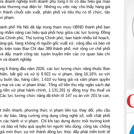
a doanh nghiệp kinh doanh phụ tùng ô tô có dấu hiệu giả mạo 
ite thương mại điện tử. Những vụ việc này cho thấy hàng giả 
thành chuỗi sản xuất, phân phối và tiêu thụ có tổ chức, tận 
vi phạm.
thành phố Hà Nội đã tập trung tham mưu UBND thành phố ban 
ng nhằm nâng cao hiệu quả phối hợp giữa các lực lượng. Đồng 
 của Chính phủ, Thủ tướng Chính phủ; ban hành nhiều kế hoạch, 
àng giả, hàng không rõ nguồn gốc xuất xứ, xăng dầu và bảo vệ 
iệc kiện toàn Ban Chỉ đạo 389 thành phố, mở rộng cơ chế phối 
và đẩy mạnh công tác tuyên truyền trên các cơ quan báo chí 
n và doanh nghiệp.
trong 6 tháng đầu năm 2026, các lực lượng chức năng thuộc Ban 
hiện, bắt giữ và xử lý 9.922 vụ vi phạm, tăng 16,16% so với 
ụ buôn lậu, hàng cấm; 1.610 vụ hàng giả và xâm phạm quyền 
g mại và các vi phạm khác. Tổng số tiền thu nộp ngân sách đạt 
 tiền xử phạt hành chính, 1.131,291 tỷ đồng truy thu thuế và 
 Các lực lượng chức năng đã khởi tố 147 vụ án với 201 bị can, 
 triển nhanh, phương thức vi phạm liên tục thay đổi, yêu cầu 
lực dự báo, tăng cường ứng dụng công nghệ số, siết chặt phối 
 các hành vi vi phạm. Chỉ khi tạo dựng được môi trường kinh 
và bảo vệ hiệu quả quyền lợi người tiêu dùng, công tác chống 
iả mới thực sự trở thành động lực thúc đẩy phát triển kinh tế 