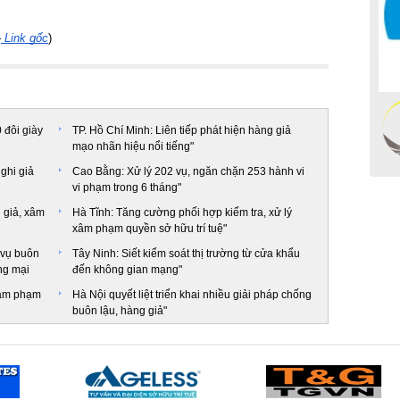
-
 Link gốc
)
 đôi giày
TP. Hồ Chí Minh: Liên tiếp phát hiện hàng giả
mạo nhãn hiệu nổi tiếng"
ghi giả
Cao Bằng: Xử lý 202 vụ, ngăn chặn 253 hành vi
vi phạm trong 6 tháng"
 giả, xâm
Hà Tĩnh: Tăng cường phối hợp kiểm tra, xử lý
xâm phạm quyền sở hữu trí tuệ"
 vụ buôn
Tây Ninh: Siết kiểm soát thị trường từ cửa khẩu
ng mại
đến không gian mạng"
xâm phạm
Hà Nội quyết liệt triển khai nhiều giải pháp chống
buôn lậu, hàng giả"