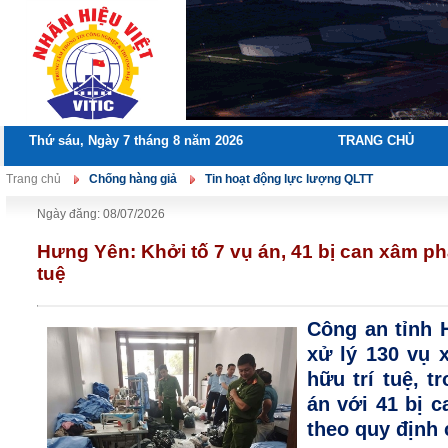
Thứ sáu, Ngày 7 tháng 8 năm 2026
TRANG CHỦ
Trang chủ
Chống hàng giả
Tin hoạt động lực lượng QLTT
Ngày đăng: 08/07/2026
Hưng Yên: Khởi tố 7 vụ án, 41 bị can xâm p
tuệ
Công an tỉnh 
xử lý 130 vụ 
hữu trí tuệ, t
án với 41 bị ca
theo quy định 