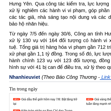
Hưng Yên. Qua công tác kiểm tra, lực lượng 
xử lý nghiêm các hành vi vi phạm, góp phần 
các tác giả, nhà sáng tạo nội dung và các 
bảo hộ nhãn hiệu.
Từ ngày 7/5 đến ngày 30/6, Công an tỉnh Hư
xử lý 130 vụ với 164 đối tượng có hành vi 
tuệ. Tổng giá trị hàng hóa vi phạm gần 712 tri
xử phạt gần 1,1 tỷ đồng. Trong số đó, lực lư
hành chính 123 vụ với 123 đối tượng, đồng 
hình sự với 41 bị can để điều tra, xử lý theo q
Nhanhieuviet
(Theo Báo Công Thương -
 Link
Tin trong ngày
Giá dầu thế giới hôm nay 7/8: Bật tăng trở
Giá vàng th
lại
tuần tăng mạnh nh
Kiện toàn nhân sự Ban Chỉ đạo Trung