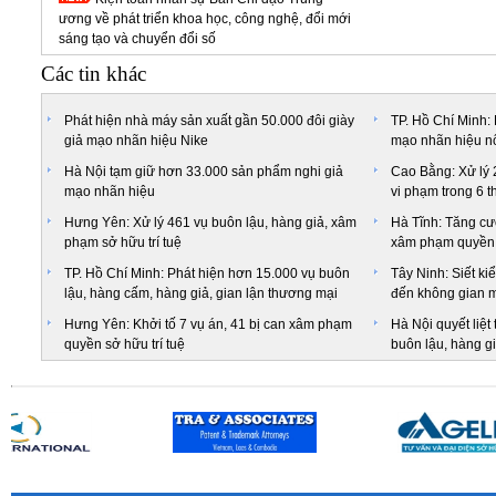
ương về phát triển khoa học, công nghệ, đổi mới
sáng tạo và chuyển đổi số
Các tin khác
Phát hiện nhà máy sản xuất gần 50.000 đôi giày
TP. Hồ Chí Minh: 
giả mạo nhãn hiệu Nike
mạo nhãn hiệu nổ
Hà Nội tạm giữ hơn 33.000 sản phẩm nghi giả
Cao Bằng: Xử lý 
mạo nhãn hiệu
vi phạm trong 6 t
Hưng Yên: Xử lý 461 vụ buôn lậu, hàng giả, xâm
Hà Tĩnh: Tăng cư
phạm sở hữu trí tuệ
xâm phạm quyền s
TP. Hồ Chí Minh: Phát hiện hơn 15.000 vụ buôn
Tây Ninh: Siết ki
lậu, hàng cấm, hàng giả, gian lận thương mại
đến không gian 
Hưng Yên: Khởi tố 7 vụ án, 41 bị can xâm phạm
Hà Nội quyết liệt
quyền sở hữu trí tuệ
buôn lậu, hàng gi