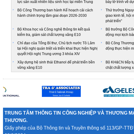
lực sản xuất nhiên liệu sinh học tại miền Trung
bày tờ trình về dư
Bộ Công Thương ban hành Kế hoạch cải cách
Thứ trưởng Nguy
hành chính trọng tâm giai đoạn 2026-2030
giao kinh tế, hội
phát triển"
Bộ Khoa học và Công nghệ thông tin kết quả
Bộ trưởng Bộ Cô
kiểm tra, giám sát chất lượng xăng E10
động mọi kịch bả
Chỉ đạo của Tổng Bí thư, Chủ tịch nước Tô Lâm
Bộ Công Thương 
tại Hội nghị quán triệt và triển khai thực hiện Nghị
động thực hiện mụ
quyết Hội nghị Trung ương 3 khóa XIV
Xây dựng hệ sinh thái Ethanol để phát triển bền
Bộ KH&CN tiếp tụ
vững xăng E10
chặt chất lượng 
TRUNG TÂM THÔNG TIN CÔNG NGHIỆP VÀ THƯƠNG MẠ
THƯƠNG.
Giấy phép của Bộ Thông tin và Truyền thông số 113/GP-TTĐ