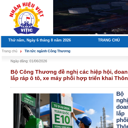
Thứ năm, Ngày 6 tháng 8 năm 2026
TRANG CHỦ
Trang chủ
Tin tức ngành Công Thương
Ngày đăng: 01/06/2026
Bộ Công Thương đề nghị các hiệp hội, doan
lắp ráp ô tô, xe máy phối hợp triển khai Thô
Bộ
ngh
doa
lắp
phố
Th