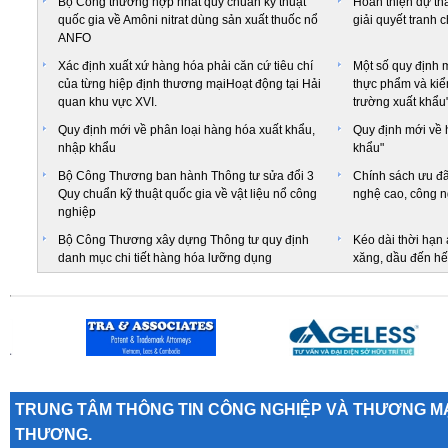
Bộ Công thương hợp nhất quy chuẩn kỹ thuật
Hoàn thiện dự th
quốc gia về Amôni nitrat dùng sản xuất thuốc nổ
giải quyết tranh 
ANFO
Xác định xuất xứ hàng hóa phải căn cứ tiêu chí
Một số quy định 
của từng hiệp định thương mạiHoạt động tại Hải
thực phẩm và kiểm
quan khu vực XVI.
trường xuất khẩu
Quy định mới về phân loại hàng hóa xuất khẩu,
Quy định mới về 
nhập khẩu
khẩu"
Bộ Công Thương ban hành Thông tư sửa đổi 3
Chính sách ưu đãi
Quy chuẩn kỹ thuật quốc gia về vật liệu nổ công
nghệ cao, công n
nghiệp
Bộ Công Thương xây dựng Thông tư quy định
Kéo dài thời hạn 
danh mục chi tiết hàng hóa lưỡng dụng
xăng, dầu đến hế
TRUNG TÂM THÔNG TIN CÔNG NGHIỆP VÀ THƯƠNG MẠ
THƯƠNG.