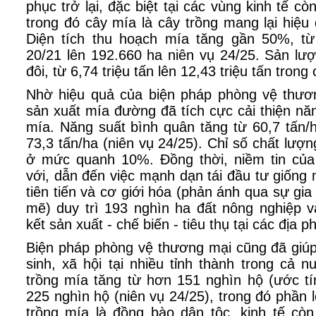
phục trở lại, đặc biệt tại các vùng kinh tế c
trong đó cây mía là cây trồng mang lại hiệu 
Diện tích thu hoạch mía tăng gần 50%, từ
20/21 lên 192.660 ha niên vụ 24/25. Sản lư
đôi, từ 6,74 triệu tấn lên 12,43 triệu tấn trong
Nhờ hiệu quả của biện pháp phòng vệ thươ
sản xuất mía đường đã tích cực cải thiện nă
mía. Năng suất bình quân tăng từ 60,7 tấn/h
73,3 tấn/ha (niên vụ 24/25). Chỉ số chất lượ
ở mức quanh 10%. Đồng thời, niềm tin của
với, dẫn đến việc mạnh dạn tái đầu tư giống 
tiên tiến và cơ giới hóa (phản ánh qua sự gi
mẽ) duy trì 193 nghìn ha đất nông nghiệp v
kết sản xuất - chế biến - tiêu thụ tại các địa 
Biện pháp phòng vệ thương mại cũng đã giúp
sinh, xã hội tại nhiều tỉnh thành trong cả
trồng mía tăng từ hơn 151 nghìn hộ (ước tí
225 nghìn hộ (niên vụ 24/25), trong đó phần 
trồng mía là đồng bào dân tộc, kinh tế cò