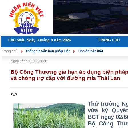
Chủ nhật, Ngày 9 tháng 8 năm 2026
TRANG CHỦ
Trang chủ
Thông tin văn bản pháp luật
Tin văn bản luật
Ngày đăng: 05/06/2026
Bộ Công Thương gia hạn áp dụng biện pháp
và chống trợ cấp với đường mía Thái Lan
<>
Thứ trưởng Ng
vừa ký Quyết
BCT ngày 02/6
Bộ Công Thư