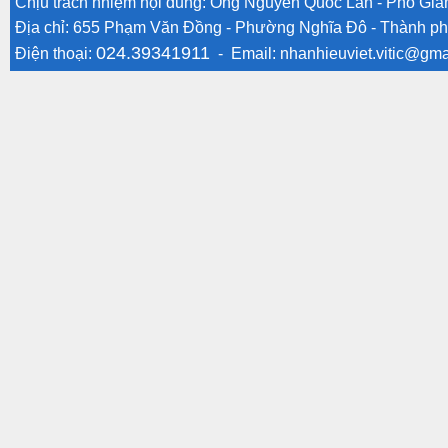
Chịu trách nhiệm nội dung: Ông Nguyễn Quốc Lân - Phó Gi
Địa chỉ: 655 Phạm Văn Đồng - Phường Nghĩa Đô - Thành ph
024.39341911
Điện thoại:
- Email:
nhanhieuviet.vitic@gma