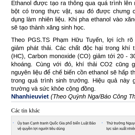
Ethanol được tạo ra thông qua quá trình lên
bột có trong thực vật, sau đó được chưng c
dụng làm nhiên liệu. Khi pha ethanol vào xăng
sẽ tạo thành xăng sinh học.
Theo PGS.TS Phạm Hữu Tuyến, lợi ích rõ r
giảm phát thải. Các chất độc hại trong khí 
(HC), Carbon monoxide (CO) giảm tới 20 - 3
khoáng. Cùng với đó, khí thải CO2 cũng g
nguyên liệu để chế biến cồn ethanol sẽ hấp t
trong quá trình sinh trưởng. Hiệu quả này 
trường và sức khỏe cộng đồng.
Nhanhieuviet
(Theo Quỳnh Nga/Báo Công Th
Các tin khác
Ủy ban Cạnh tranh Quốc Gia phổ biến Luật Bảo
Thứ trưởng Nguyễ
vệ quyền lợi người tiêu dùng
lực sản xuất nhiê