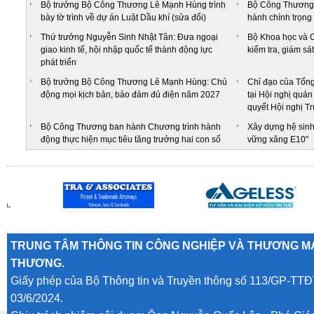
Bộ trưởng Bộ Công Thương Lê Mạnh Hùng trình
Bộ Công Thương 
bày tờ trình về dự án Luật Dầu khí (sửa đổi)
hành chính trọng
Thứ trưởng Nguyễn Sinh Nhật Tân: Đưa ngoại
Bộ Khoa học và C
giao kinh tế, hội nhập quốc tế thành động lực
kiểm tra, giám sá
phát triển
Bộ trưởng Bộ Công Thương Lê Mạnh Hùng: Chủ
Chỉ đạo của Tổng
động mọi kịch bản, bảo đảm đủ điện năm 2027
tại Hội nghị quán 
quyết Hội nghị T
Bộ Công Thương ban hành Chương trình hành
Xây dựng hệ sinh 
động thực hiện mục tiêu tăng trưởng hai con số
vững xăng E10"
TRUNG TÂM THÔNG TIN CÔNG NGHIỆP VÀ THƯƠNG MẠ
THƯƠNG.
Giấy phép của Bộ Thông tin và Truyền thông số 113/GP-TTĐ
03/6/2024.