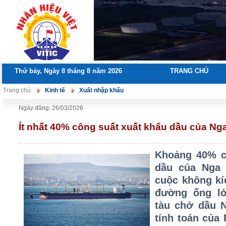
Thứ bảy, Ngày 8 tháng 8 năm 2026
TRANG CHỦ
Trang chủ
Kinh tế
Xuất nhập khẩu
Ngày đăng: 26/03/2026
Ít nhất 40% công suất xuất khẩu dầu của Nga
Khoảng 40% c
dầu của Nga 
cuộc không kí
đường ống lớ
tàu chở dầu N
tính toán của