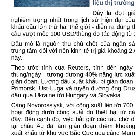
liệu thị trường
Đây là đợt gi
nghiêm trọng nhất trong lịch sử hiện đại củ
khẩu dầu lớn thứ hai thế giới - diễn ra đúng 
cầu vượt mốc 100 USD/thùng do tác động từ 
Dầu mỏ là nguồn thu chủ chốt của ngân sá
trung tâm đối với nền kinh tế trị giá khoảng
này.
Theo ước tính của Reuters, tính đến ngày 
thùng/ngày - tương đương 40% năng lực xuất
gián đoạn. Lượng dầu xuất khẩu bị gián đoạn 
Primorsk, Ust-Luga và tuyến đường ống Dru
dầu qua Ukraine tới Hungary và Slovakia.
Cảng Novorossiysk, với công suất lên tới 700
hoạt động dưới công suất do thiệt hại từ c
đây. Bên cạnh đó, việc bắt giữ các tàu chở 
tại châu Âu đã làm gián đoạn thêm khoảng
xuất khẩu từ khu vực Bắc Cực qua cảng Mur