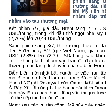
phiên sáng 8
trường dầu ti
khi Mỹ tiến h
nhằm đáp tr
nhằm vào tàu thương mại.
Kết phiên 7/7, giá dầu Brent tăng 2,17 U
USD/thùng, trong khi dầu thô ngọt nhẹ Mỹ
(2,76%) lên 70,44 USD/thùng.
Sang phiên sáng 8/7, thị trường chưa có dấ
đến 5h15 ngày 8/7 (giờ Việt Nam), giá dầ
USD (2,8%) lên 72,39 USD/thùng sau khi 
cuộc không kích nhằm vào Iran để đáp trả c
thương mại đang di chuyển qua eo biển Horm
Diễn biến mới nhất bắt nguồn từ việc Iran t
mại đi qua eo biển Hormuz, trong đó có tàu c
lỏng (LNG) Al Rekayyat của Qatar. Một siêu
Ả Rập Xê Út cũng bị hư hại ngoài khơi Oma
làm dấy lên lo ngại hoạt động vận tải qua tuy
có thể tiếp tục bị gián đoạn.
Ngay sau các vụ tấn công, Mỹ hủy giấy phép