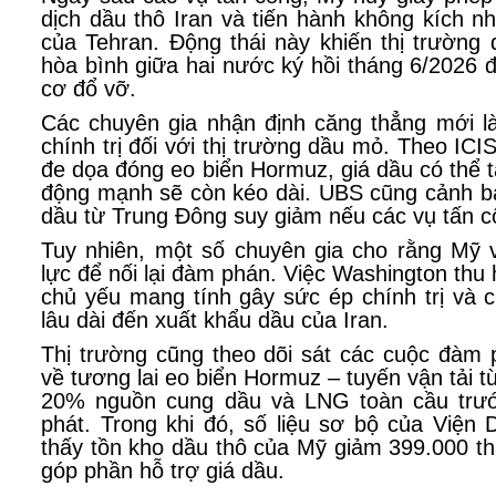
dịch dầu thô Iran và tiến hành không kích 
của Tehran. Động thái này khiến thị trường
hòa bình giữa hai nước ký hồi tháng 6/2026
cơ đổ vỡ.
Các chuyên gia nhận định căng thẳng mới là
chính trị đối với thị trường dầu mỏ. Theo ICIS,
đe dọa đóng eo biển Hormuz, giá dầu có thể tă
động mạnh sẽ còn kéo dài. UBS cũng cảnh b
dầu từ Trung Đông suy giảm nếu các vụ tấn cô
Tuy nhiên, một số chuyên gia cho rằng Mỹ 
lực để nối lại đàm phán. Việc Washington thu
chủ yếu mang tính gây sức ép chính trị và
lâu dài đến xuất khẩu dầu của Iran.
Thị trường cũng theo dõi sát các cuộc đàm 
về tương lai eo biển Hormuz – tuyến vận tải
20% nguồn cung dầu và LNG toàn cầu trướ
phát. Trong khi đó, số liệu sơ bộ của Viện
thấy tồn kho dầu thô của Mỹ giảm 399.000 th
góp phần hỗ trợ giá dầu.