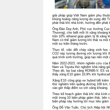
giải pháp giúp Việt Nam giảm phụ thuộ
khủng hoảng năng lượng do xung đột Tr
phát thải khí nhà kính, hướng đến phát 
Ông Đào Duy Anh, Phó cục trưởng Cục 
Thương), cho biết mỗi lít xăng khoáng k
trộn 10% ethanol giúp giảm tỷ lệ xăng 
Nam có thể giảm lượng khí thải ra môi 
một sự kiện tháng trước.
Thực tế, việc đốt cháy xăng sinh học 
CO2 này tương đương với lượng khí thả
quá trình sinh trưởng, giúp tạo nên một 
Năm 2022-2023, nhóm nghiên cứu của Đ
Nam và Toyota thử nghiệm khả năng giảm
Theo đó, ba loại xăng RON95-V, E5 và 
thấy xăng E10 giảm 10,9% khí hydrocar
Xăng E10 cũng giúp xe hybird tiết kiệm
thử nghiệm trên quãng đường 100 km, loại
vào giờ thấp điểm so với xăng khoáng.
Theo kế hoạch giảm thải khí nhà kính c
một trong 10 biện pháp giảm thải, bên c
biện pháp này hướng tới mục tiêu giảm 
Ông Đỗ Văn Tuấn, Chủ tịch Hiệp hội Nhi