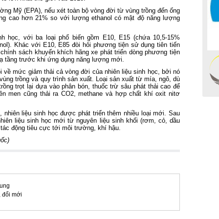
ờng Mỹ (EPA), nếu xét toàn bộ vòng đời từ vùng trồng đến ống
oáng cao hơn 21% so với lượng ethanol có mật độ năng lượng
inh học, với ba loại phổ biến gồm E10, E15 (chứa 10,5-15%
ol). Khác với E10, E85 đòi hỏi phương tiện sử dụng tiên tiến
 chính sách khuyến khích hãng xe phát triển dòng phương tiện
n hạ tầng trước khi ứng dụng năng lượng mới.
i về mức giảm thải cả vòng đời của nhiên liệu sinh học, bởi nó
vùng trồng và quy trình sản xuất. Loại sản xuất từ mía, ngô, dù
rồng trọt lại dựa vào phân bón, thuốc trừ sâu phát thải cao để
 lên men cũng thải ra CO2, methane và hợp chất khí oxit nitơ
, nhiên liệu sinh học được phát triển thêm nhiều loại mới. Sau
nhiên liệu sinh học mới từ nguyên liệu sinh khối (rơm, cỏ, dầu
 tác động tiêu cực tới môi trường, khí hậu.
gốc
)
rung
, đổi mới