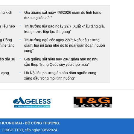
ọng kích
Giá quặng sắt ngày 4/8/2026 giảm do tình trạng
dư cung kéo dài"
 liệu neo
Thị trường lúa gạo ngày 29/7: Xuất khẩu tăng giá,
n
trong nước tiếp tục đi ngang"
ờng Đồng
Thị trường ngũ cốc ngày 22/7: Ngô, đậu tương
mine tăng
giảm; lúa mì tăng nhẹ do lo ngại gián đoạn nguồn
cung"
kéo dài ưu
Giá quặng sắt hôm nay 20/7 giảm nhẹ do nhu
cầu thép Trung Quốc suy yếu theo mùa"
n vọng
Hà Nội lên phương án bảo đảm nguồn cung
xăng dầu trong mọi tình huống"
THƯƠNG MẠI - BỘ CÔNG THƯƠNG.
ố 113/GP-TTĐT, cấp ngày 03/6/2024.