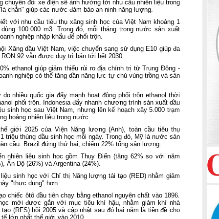
g chuyển đổi xe điện sẽ ảnh hưởng tới nhu cầu nhiên liệu trong
 "lá chắn" giúp các nước đảm bảo an ninh năng lượng.
t với nhu cầu tiêu thụ xăng sinh học của Việt Nam khoảng 1
n dùng 100.000 m3. Trong đó, mỗi tháng trong nước sản xuất
oanh nghiệp nhập khẩu để phối trộn.
hội Xăng dầu Việt Nam, việc chuyển sang sử dụng E10 giúp đa
 RON 92 vẫn được duy trì bán tới hết 2030.
% ethanol giúp giảm thiểu rủi ro địa chính trị từ Trung Đông -
anh nghiệp có thể tăng dần năng lực tự chủ vùng trồng và sản
 do nhiều quốc gia đẩy mạnh hoạt động phối trộn ethanol thời
hanol phối trộn. Indonesia đẩy nhanh chương trình sản xuất dầu
iệu sinh học sau Việt Nam, nhưng lên kế hoạch xây 5.000 trạm
g hoảng nhiên liệu trong nước.
ế giới 2025 của Viện Năng lượng (Anh), toàn cầu tiêu thụ
 1 triệu thùng dầu sinh học mỗi ngày. Trong đó, Mỹ là nước sản
àn cầu. Brazil đứng thứ hai, chiếm 22% tổng sản lượng.
ển nhiên liệu sinh học gồm Thụy Điển (tăng 62% so với năm
), Ấn Độ (26%) và Argentina (24%).
liệu sinh học với Chỉ thị Năng lượng tái tạo (RED) nhằm giảm
 này "thực dụng" hơn.
ạo chiếc ôtô đầu tiên chạy bằng ethanol nguyên chất vào 1896.
học mới được gắn với mục tiêu khí hậu, nhằm giảm khí nhà
ái tạo (RFS) hồi 2005 và cập nhật sau đó hai năm là tiền đề cho
tế lớn nhất thế giới vào 2010.