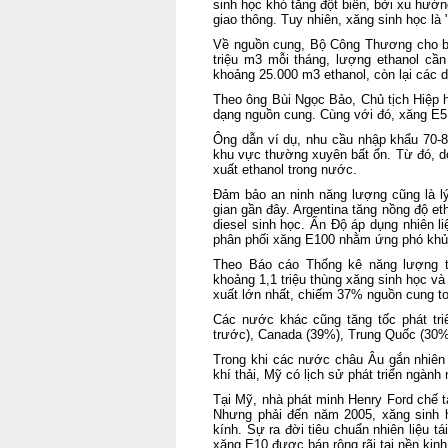
sinh học khó tăng đột biến, bởi xu hướn
giao thông. Tuy nhiên, xăng sinh học là
Về nguồn cung, Bộ Công Thương cho biế
triệu m3 mỗi tháng, lượng ethanol cầ
khoảng 25.000 m3 ethanol, còn lại các d
Theo ông Bùi Ngọc Bảo, Chủ tịch Hiệp 
dạng nguồn cung. Cùng với đó, xăng E5
Ông dẫn ví dụ, nhu cầu nhập khẩu 70-80
khu vực thường xuyên bất ổn. Từ đó, do
xuất ethanol trong nước.
Đảm bảo an ninh năng lượng cũng là lý
gian gần đây. Argentina tăng nồng độ et
diesel sinh học. Ấn Độ áp dụng nhiên l
phân phối xăng E100 nhằm ứng phó khủn
Theo Báo cáo Thống kê năng lượng th
khoảng 1,1 triệu thùng xăng sinh học và
xuất lớn nhất, chiếm 37% nguồn cung to
Các nước khác cũng tăng tốc phát tri
trước), Canada (39%), Trung Quốc (30%
Trong khi các nước châu Âu gắn nhiên 
khí thải, Mỹ có lịch sử phát triển ngành
Tại Mỹ, nhà phát minh Henry Ford chế t
Nhưng phải đến năm 2005, xăng sinh 
kính. Sự ra đời tiêu chuẩn nhiên liệu t
xăng E10 được bán rộng rãi tại nền kinh 