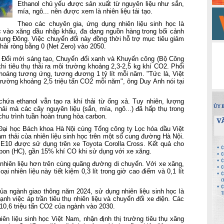
Ethanol chủ yếu được sản xuất từ nguyên liệu như sắn,
mía, ngô... nên được xem là nhiên liệu tái tạo.
Theo các chuyên gia, ứng dụng nhiên liệu sinh học là
c vào xăng dầu nhập khẩu, đa dạng nguồn hàng trong bối cảnh
ung Đông. Việc chuyển đổi này đồng thời hỗ trợ mục tiêu giảm
thải ròng bằng 0 (Net Zero) vào 2050.
Đổi mới sáng tạo, Chuyển đổi xanh và Khuyến công (Bộ Công
hi tiêu thụ thải ra môi trường khoảng 2,3-2,5 kg khí CO2. Phối
khoáng tương ứng, tương đương 1 tỷ lít mỗi năm. "Tức là, Việt
trường khoảng 2,5 triệu tấn CO2 mỗi năm", ông Duy Anh nói tại
chứa ethanol vẫn tạo ra khí thải từ ống xả. Tuy nhiên, lượng
i mà các cây nguyên liệu (sắn, mía, ngô...) đã hấp thụ trong
chu trình tuần hoàn trung hòa carbon.
ại học Bách khoa Hà Nội cùng Tổng công ty Lọc hóa dầu Việt
 thải của nhiên liệu sinh học trên một số cung đường Hà Nội.
E10 được sử dụng trên xe Toyota Corolla Cross. Kết quả cho
bon (HC), gần 15% khí CO khi sử dụng với xe xăng.
 nhiên liệu hơn trên cùng quãng đường di chuyển. Với xe xăng,
 nhiên liệu này tiết kiệm 0,3 lít trong giờ cao điểm và 0,1 lít
ủa ngành giao thông năm 2024, sử dụng nhiên liệu sinh học là
ạnh việc áp trần tiêu thụ nhiên liệu và chuyển đổi xe điện. Các
10,6 triệu tấn CO2 của ngành vào 2030.
ên liệu sinh học Việt Nam, nhận định thị trường tiêu thụ xăng