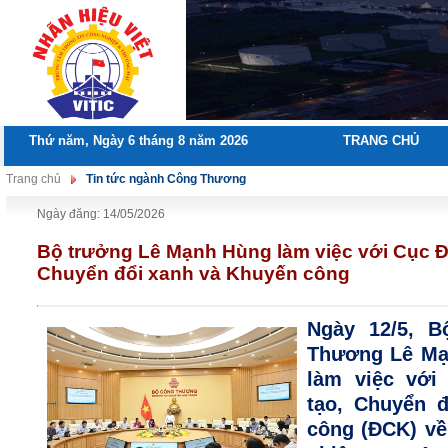
Thứ năm, Ngày 6 tháng 8 năm 2026
TRANG CHỦ
Trang chủ
Tin tức ngành Công Thương
Ngày đăng: 14/05/2026
Bộ trưởng Lê Mạnh Hùng làm việc với Cục Đ
Chuyển đổi xanh và Khuyến công
Ngày 12/5, B
Thương Lê Mạn
làm việc với
tạo, Chuyển đ
công (ĐCK) về 