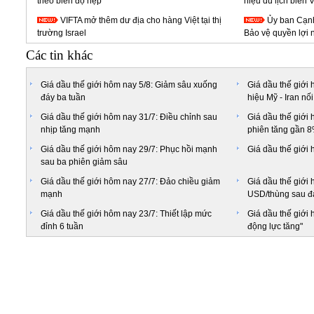
theo biên độ hẹp
hiệu du lịch biển 
VIFTA mở thêm dư địa cho hàng Việt tại thị
Ủy ban Cạnh
trường Israel
Bảo vệ quyền lợi 
Các tin khác
Giá dầu thế giới hôm nay 5/8: Giảm sâu xuống
Giá dầu thế giới 
đáy ba tuần
hiệu Mỹ - Iran nố
Giá dầu thế giới hôm nay 31/7: Điều chỉnh sau
Giá dầu thế giới 
nhịp tăng mạnh
phiên tăng gần 
Giá dầu thế giới hôm nay 29/7: Phục hồi mạnh
Giá dầu thế giới 
sau ba phiên giảm sâu
Giá dầu thế giới hôm nay 27/7: Đảo chiều giảm
Giá dầu thế giới 
mạnh
USD/thùng sau đ
Giá dầu thế giới hôm nay 23/7: Thiết lập mức
Giá dầu thế giới 
đỉnh 6 tuần
động lực tăng"