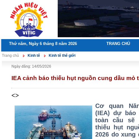
Thứ năm, Ngày 6 tháng 8 năm 2026
TRANG CHỦ
Trang chủ
Kinh tế
Kinh tế thế giới
Ngày đăng: 14/05/2026
IEA cảnh báo thiếu hụt nguồn cung dầu mỏ 
<>
Cơ quan Năn
(IEA) dự báo
toàn cầu sẽ 
thiếu hụt ng
2026 do xung đ