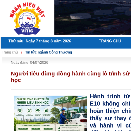
Thứ sáu, Ngày 7 tháng 8 năm 2026
TRANG CHỦ
Trang chủ
Tin tức ngành Công Thương
Ngày đăng: 04/07/2026
Người tiêu dùng đồng hành cùng lộ trình sử 
học
Hành trình từ
E10 không chỉ
hoàn thiện ch
thấy sự thay 
và hành vi củ