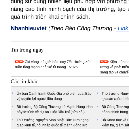
dùng sử dụng nhiên liệu phù hợp với phương 
nâng cao tính minh bạch của thị trường, tạo 
quá trình triển khai chính sách.
Nhanhieuviet
(Theo Báo Công Thương -
 Link
Tin trong ngày
Giá vàng thế giới hôm nay 7/8: Hướng đến
Kiện toàn n
tuần tăng mạnh nhất kể từ tháng 1/2026
ương về phát triể
sáng tạo và chuyể
Các tin khác
Ủy ban Cạnh tranh Quốc Gia phổ biến Luật Bảo
Thứ trưởng Nguyễ
vệ quyền lợi người tiêu dùng
lực sản xuất nhiê
Bộ trưởng Bộ Công Thương Lê Mạnh Hùng trình
Bộ Công Thương 
bày tờ trình về dự án Luật Dầu khí (sửa đổi)
hành chính trọng
Thứ trưởng Nguyễn Sinh Nhật Tân: Đưa ngoại
Bộ Khoa học và C
giao kinh tế, hội nhập quốc tế thành động lực
kiểm tra, giám sá