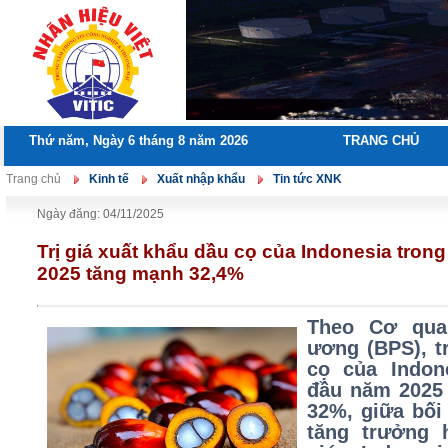
Thứ năm, Ngày 6 tháng 8 năm 2026
TRANG CHỦ
Trang chủ
Kinh tế
Xuất nhập khẩu
Tin tức XNK
Ngày đăng: 04/11/2025
Trị giá xuất khẩu dầu cọ của Indonesia tron
2025 tăng mạnh 32,4%
Theo Cơ qua
ương (BPS), t
cọ của Indon
đầu năm 2025 
32%, giữa bối
tăng trưởng 