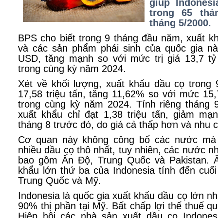
giúp Indonesi
trong 65 thá
tháng 5/2000.
BPS cho biết trong 9 tháng đầu năm, xuất k
và các sản phẩm phái sinh của quốc gia này
USD, tăng mạnh so với mức trị giá 13,7 t
trong cùng kỳ năm 2024.
Xét về khối lượng, xuất khẩu dầu cọ trong
17,58 triệu tấn, tăng 11,62% so với mức 15,
trong cùng kỳ năm 2024. Tính riêng tháng 
xuất khẩu chỉ đạt 1,38 triệu tấn, giảm mạ
tháng 8 trước đó, do giá cả thấp hơn và nhu 
Cơ quan này không công bố các nước mà 
nhiều dầu cọ thô nhất, tuy nhiên, các nước n
bao gồm Ấn Độ, Trung Quốc và Pakistan. Ấ
khẩu lớn thứ ba của Indonesia tính đến cuối 
Trung Quốc và Mỹ.
Indonesia là quốc gia xuất khẩu dầu cọ lớn nh
90% thị phần tại Mỹ. Bất chấp lợi thế thuế q
Hiệp hội các nhà sản xuất dầu cọ Indonesi