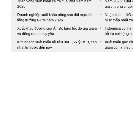
Triển vọng xuất khẩu cá tra của Việt Nam năm
Năm 2026: Xuất k
2026
giá trị trong chu
Doanh nghiệp xuất khẩu nông sản đặt mục tiêu
Nhập khẩu LNG c
tăng trưởng 6-8% năm 2026
mức thấp nhất tr
Xuất khẩu đường của Ấn Độ tăng tốc do giá giảm
Indonesia có thể 
và đồng rupee suy yếu
hỗ trợ mở rộng ch
Kim ngạch xuất khẩu hồ tiêu đạt 1,66 tỷ USD, cao
Xuất khẩu gạo củ
nhất từ trước đến nay
giảm còn 7 triệu 