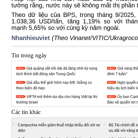
tưởng rằng, nước này sẽ không mất thị phần t
Theo dữ liệu của BPS, trong tháng 9/2025
1.038,36 USD/tấn, tăng 1,19% so với thán
mạnh 5,65% so với cùng kỳ năm ngoái.
Nhanhieuviet
(Theo Vinanet/VITIC/Ukragroco
Tin trong ngày
Giá quặng sắt nối dài đà tăng nhờ kỳ vọng
Giá vàng thế
kích thích bất động sản Trung Quốc
đỉnh 7 tuần"
Giá dầu thế giới hôm nay 6/8: Giằng co
Nghị quyết 
theo biên độ hẹp
hiệu du lịch biển 
VIFTA mở thêm dư địa cho hàng Việt tại thị
Ủy ban Cạnh
trường Israel
Bảo vệ quyền lợi 
Các tin khác
Campuchia miễn giảm thuế nhập khẩu đối với xe
Bộ Tài chính đề 
điện
ưu đãi với xăng 