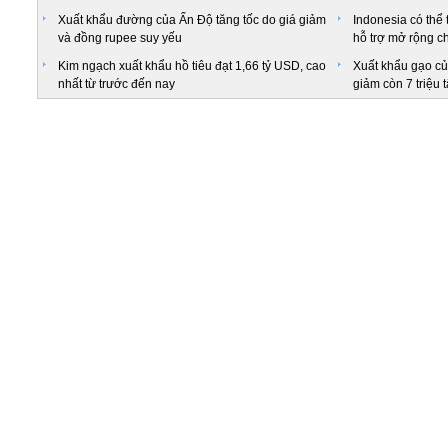
Xuất khẩu đường của Ấn Độ tăng tốc do giá giảm
Indonesia có thể 
và đồng rupee suy yếu
hỗ trợ mở rộng ch
Kim ngạch xuất khẩu hồ tiêu đạt 1,66 tỷ USD, cao
Xuất khẩu gạo củ
nhất từ trước đến nay
giảm còn 7 triệu 