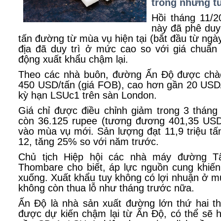
trong những t
Hồi tháng 11/
này đã phê duyệ
tấn đường từ mùa vụ hiện tại (bắt đầu từ ngà
địa đã duy trì ở mức cao so với giá chuẩn 
động xuất khẩu chậm lại.
Theo các nhà buôn, đường Ấn Độ được ch
450 USD/tấn (giá FOB), cao hơn gần 20 USD/
kỳ hạn LSUc1 trên sàn London.
Giá chỉ được điều chỉnh giảm trong 3 thán
còn 36.125 rupee (tương đương 401,35 USD)
vào mùa vụ mới. Sản lượng đạt 11,9 triệu tấ
12, tăng 25% so với năm trước.
Chủ tịch Hiệp hội các nhà máy đường T
Thombare cho biết, áp lực nguồn cung khiến
xuống. Xuất khẩu tuy không có lợi nhuận ở mứ
không còn thua lỗ như tháng trước nữa.
Ấn Độ là nhà sản xuất đường lớn thứ hai th
được dự kiến chậm lại từ Ấn Độ, có thể sẽ 