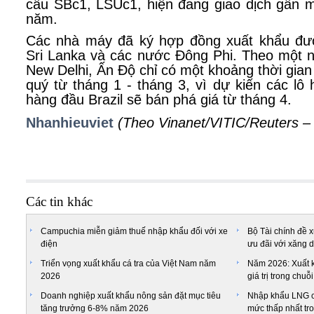
cầu SBc1, LSUc1, hiện đang giao dịch gần m
năm.
Các nhà máy đã ký hợp đồng xuất khẩu đườ
Sri Lanka và các nước Đông Phi. Theo một n
New Delhi, Ấn Độ chỉ có một khoảng thời gian
quý từ tháng 1 - tháng 3, vì dự kiến các lô
hàng đầu Brazil sẽ bán phá giá từ tháng 4.
Nhanhieuviet
(Theo Vinanet/VITIC/Reuters 
Các tin khác
Campuchia miễn giảm thuế nhập khẩu đối với xe
Bộ Tài chính đề 
điện
ưu đãi với xăng 
Triển vọng xuất khẩu cá tra của Việt Nam năm
Năm 2026: Xuất k
2026
giá trị trong chu
Doanh nghiệp xuất khẩu nông sản đặt mục tiêu
Nhập khẩu LNG c
tăng trưởng 6-8% năm 2026
mức thấp nhất tr