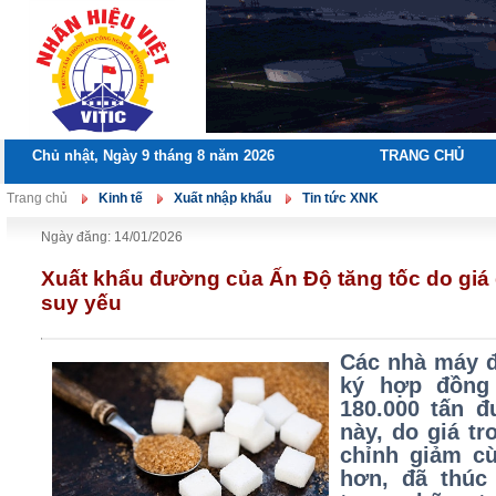
Chủ nhật, Ngày 9 tháng 8 năm 2026
TRANG CHỦ
Trang chủ
Kinh tế
Xuất nhập khẩu
Tin tức XNK
Ngày đăng: 14/01/2026
Xuất khẩu đường của Ấn Độ tăng tốc do giá
suy yếu
Các nhà máy 
ký hợp đồng
180.000 tấn 
này, do giá t
chỉnh giảm c
hơn, đã thúc