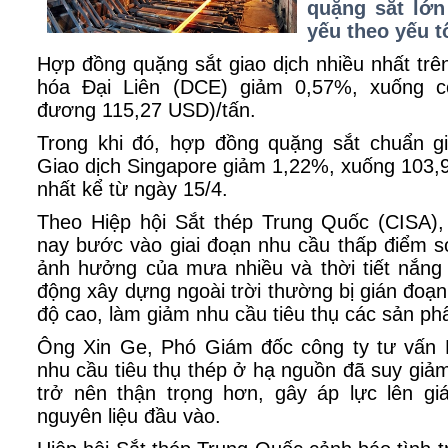
quặng sắt lớn
yếu theo yếu t
Hợp đồng quặng sắt giao dịch nhiều nhất tr
hóa Đại Liên (DCE) giảm 0,57%, xuống 
đương 115,27 USD)/tấn.
Trong khi đó, hợp đồng quặng sắt chuẩn g
Giao dịch Singapore giảm 1,22%, xuống 103,
nhất kể từ ngày 15/4.
Theo Hiệp hội Sắt thép Trung Quốc (CISA),
nay bước vào giai đoạn nhu cầu thấp điểm 
ảnh hưởng của mưa nhiều và thời tiết nắn
động xây dựng ngoài trời thường bị gián đoạn
độ cao, làm giảm nhu cầu tiêu thụ các sản ph
Ông Xin Ge, Phó Giám đốc công ty tư vấn L
nhu cầu tiêu thụ thép ở hạ nguồn đã suy giả
trở nên thận trọng hơn, gây áp lực lên g
nguyên liệu đầu vào.