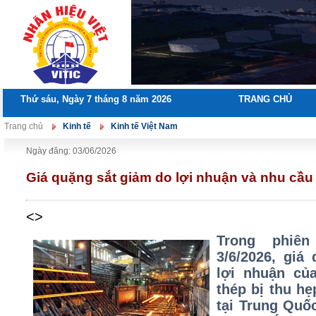
Thứ sáu, Ngày 7 tháng 8 năm 2026
TRANG CHỦ
Trang chủ
Kinh tế
Kinh tế Việt Nam
Ngày đăng: 03/06/2026
Giá quặng sắt giảm do lợi nhuận và nhu cầu
<>
Trong phiên
3/6/2026, giá
lợi nhuận củ
thép bị thu hẹ
tại Trung Quốc