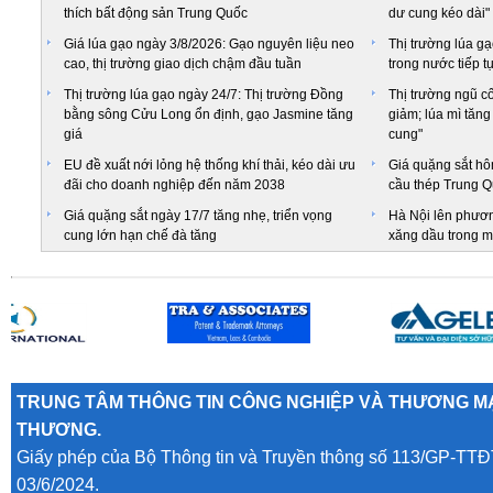
thích bất động sản Trung Quốc
dư cung kéo dài"
Giá lúa gạo ngày 3/8/2026: Gạo nguyên liệu neo
Thị trường lúa gạ
cao, thị trường giao dịch chậm đầu tuần
trong nước tiếp t
Thị trường lúa gạo ngày 24/7: Thị trường Đồng
Thị trường ngũ c
bằng sông Cửu Long ổn định, gạo Jasmine tăng
giảm; lúa mì tăn
giá
cung"
EU đề xuất nới lỏng hệ thống khí thải, kéo dài ưu
Giá quặng sắt hô
đãi cho doanh nghiệp đến năm 2038
cầu thép Trung Q
Giá quặng sắt ngày 17/7 tăng nhẹ, triển vọng
Hà Nội lên phươ
cung lớn hạn chế đà tăng
xăng dầu trong m
TRUNG TÂM THÔNG TIN CÔNG NGHIỆP VÀ THƯƠNG MẠ
THƯƠNG.
Giấy phép của Bộ Thông tin và Truyền thông số 113/GP-TTĐ
03/6/2024.