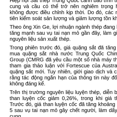
Hiệp hội Sắt thép Trung Quốc cảnh báo tình t
cung và cầu có thể trở nên nghiêm trọng
không được điều chỉnh kịp thời. Do đó, các
tiên kiểm soát sản lượng và giảm lượng tồn k
Theo ông Xin Ge, lợi nhuận ngành thép đang b
tăng mạnh sau vụ tai nạn mỏ gần đây, làm 
nguyên liệu sản xuất thép.
Trong phiên trước đó, giá quặng sắt đã tăng
mua quặng sắt nhà nước Trung Quốc Chin
Group (CMRG đã yêu cầu một số nhà máy th
tham gia thảo luận với Fortescue của Austr
quặng sắt mới. Tuy nhiên, giới giao dịch và 
rằng tác động ngắn hạn của thông tin này đối
không đáng kể.
Trên thị trường nguyên liệu luyện thép, diễn bi
than luyện cốc giảm 0,26%, trong khi giá 
Trước đó, giá than luyện cốc đã tăng khoảng
5 sau vụ tai nạn mỏ gây chết người, làm dấy
cung.