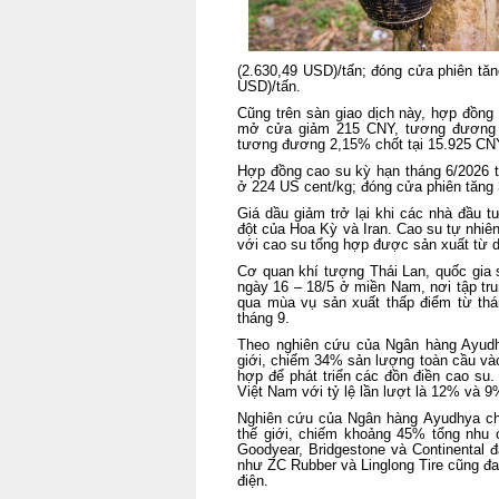
(2.630,49 USD)/tấn; đóng cửa phiên t
USD)/tấn.
Cũng trên sàn giao dịch này, hợp đồng
mở cửa giảm 215 CNY, tương đương 
tương đương 2,15% chốt tại 15.925 CN
Hợp đồng cao su kỳ hạn tháng 6/2026
ở 224 US cent/kg; đóng cửa phiên tăng
Giá dầu giảm trở lại khi các nhà đầu 
đột của Hoa Kỳ và Iran. Cao su tự nhiên
với cao su tổng hợp được sản xuất từ d
Cơ quan khí tượng Thái Lan, quốc gia 
ngày 16 – 18/5 ở miền Nam, nơi tập tr
qua mùa vụ sản xuất thấp điểm từ thán
tháng 9.
Theo nghiên cứu của Ngân hàng Ayudhy
giới, chiếm 34% sản lượng toàn cầu và
hợp để phát triển các đồn điền cao su.
Việt Nam với tỷ lệ lần lượt là 12% và 9
Nghiên cứu của Ngân hàng Ayudhya cho
thế giới, chiếm khoảng 45% tổng nhu 
Goodyear, Bridgestone và Continental đ
như ZC Rubber và Linglong Tire cũng đ
điện.