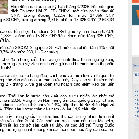
Hợp đồng cao su giao kỳ hạn tháng 9/2026 trên sàn giao
dịch Thượng Hải (SHFE) SNRv1 mở cửa phiên tăng 40
CNY, tương đương 0,22% lên mức 17.865 CNY
ăng 500 CNY, tương đương 2,81% chốt ở 18.325 CNY (2.698,34
 cao su tổng hợp butadiene SHBRv1 giao kỳ hạn tháng 6/2026
1,38% xuống còn 15.805 CNY/tấn; đóng cửa tăng 335 CNY,
Y/tấn.
 trên sàn SICOM Singapore STFc1 mở cửa phiên tăng 1% chốt
 3,7% lên mức 230,1 US cent/kg.
tư chờ đợi những diễn biến xung quanh thoả thuận ngừng xung
 thường chịu sự điều chỉnh của giá dầu khi cạnh tranh thị phần
ầu thô.
sản xuất cao su hàng đầu, cảnh báo về mưa lớn và lũ quét từ
ung các đồn điền cao su của nước này. Cây cao su thường trải
g 2 - tháng 5, và giai đoạn thu hoạch cao điểm kéo dài đến
a, Thái Lan là nước sản xuất cao su tự nhiên lớn nhất thế
o năm 2024. Vùng miền Nam nóng ẩm của quốc gia này rất phù
 Indonesia đứng thứ hai với 14%, tiếp theo là Bờ Biển Ngà và
%. Tổng sản lượng toàn cầu năm đó đạt 14,9 triệu tấn.
 thấy Trung Quốc là nước tiêu thụ cao su tự nhiên lớn nhất
cầu vào năm 2024. Các nhà sản xuất toàn cầu như Michelin,
ã thiết lập cơ sở sản xuất tại đây, và các đối thủ Trung Quốc
ang mở rộng nhanh chóng khi các hãng xe thúc đẩy sản xuất xe