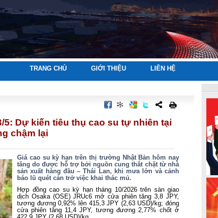
TRANG CHỦ
GIỚI THIỆU
LIÊN HỆ
5: Dự kiến tiêu thụ cao su tự nhiên tại
ng chậm lại
Giá cao su kỳ hạn trên thị trường Nhật Bản hôm nay
tăng do được hỗ trợ bởi nguồn cung thắt chặt từ nhà
sản xuất hàng đầu – Thái Lan, khi mưa lớn và cảnh
báo lũ quét cản trở việc khai thác mủ.
Hợp đồng cao su kỳ hạn tháng 10/2026 trên sàn giao
dịch Osaka (OSE) JRUc6 mở cửa phiên tăng 3,8 JPY,
tương đương 0,92% lên 415,3 JPY (2,63 USD)/kg; đóng
cửa phiên tăng 11,4 JPY, tương đương 2,77% chốt ở
422,9 JPY (2,68 USD)/kg.