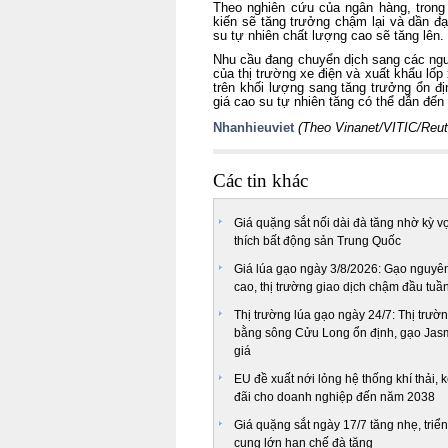
Theo nghiên cứu của ngân hàng, trong 
kiến sẽ tăng trưởng chậm lại và dần đ
su tự nhiên chất lượng cao sẽ tăng lên.
Nhu cầu đang chuyển dịch sang các ngu
của thị trường xe điện và xuất khẩu lố
trên khối lượng sang tăng trưởng ổn đị
giá cao su tự nhiên tăng có thể dẫn đến 
Nhanhieuviet
(Theo Vinanet/VITIC/Reu
Các tin khác
Giá quặng sắt nối dài đà tăng nhờ kỳ v
thích bất động sản Trung Quốc
Giá lúa gạo ngày 3/8/2026: Gạo nguyên
cao, thị trường giao dịch chậm đầu tuầ
Thị trường lúa gạo ngày 24/7: Thị trư
bằng sông Cửu Long ổn định, gạo Jas
giá
EU đề xuất nới lỏng hệ thống khí thải, 
đãi cho doanh nghiệp đến năm 2038
Giá quặng sắt ngày 17/7 tăng nhẹ, triể
cung lớn hạn chế đà tăng