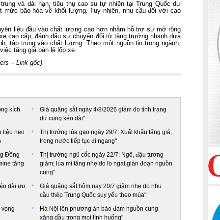
trung và dài hạn, tiêu thụ cao su tự nhiên tại Trung Quốc dự
ạt mức bão hòa về khối lượng. Tuy nhiên, nhu cầu đối với cao
yên liệu đầu vào chất lượng cao hơn nhằm hỗ trợ sự mở rộng
p xe cao cấp, đánh dấu sự chuyển đổi từ tăng trưởng nhanh dựa
nh, tập trung vào chất lượng. Theo một nguồn tin trong ngành,
việc tăng giá bán lẻ lốp xe.
ters –
Link gốc
)
ọng kích
Giá quặng sắt ngày 4/8/2026 giảm do tình trạng
dư cung kéo dài"
 liệu neo
Thị trường lúa gạo ngày 29/7: Xuất khẩu tăng giá,
n
trong nước tiếp tục đi ngang"
ờng Đồng
Thị trường ngũ cốc ngày 22/7: Ngô, đậu tương
mine tăng
giảm; lúa mì tăng nhẹ do lo ngại gián đoạn nguồn
cung"
kéo dài ưu
Giá quặng sắt hôm nay 20/7 giảm nhẹ do nhu
cầu thép Trung Quốc suy yếu theo mùa"
n vọng
Hà Nội lên phương án bảo đảm nguồn cung
xăng dầu trong mọi tình huống"