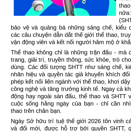
thao
nữa
(SH
bảo vệ và quảng bá những sáng chế, kiểu 
các câu chuyện dẫn dắt thế giới thể thao, tr
vận động viên và kết nối người hâm mộ ở khắ
Thể thao không chỉ là những trận đấu - mà c
trang, giải trí, truyền thông, sức khỏe, trò ch
dùng. Các đối tượng SHTT như sáng chế, ki
nhãn hiệu và quyền tác giả khuyến khích đổ
phép kết nối liên ngành với thể thao, khơi dậy
công nghệ và tăng trưởng kinh tế. Ngay cả kh
động hay ngoài sàn đấu, thể thao và SHTT v
cuộc sống hằng ngày của bạn - chỉ cần nhì
thao trên chân bạn.
Ngày Sở hữu trí tuệ thế giới 2026 tôn vinh 
và đổi mới, được hỗ trợ bởi quyền SHTT, gi