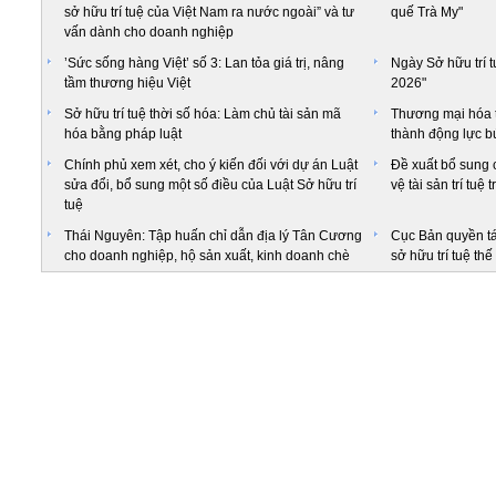
sở hữu trí tuệ của Việt Nam ra nước ngoài” và tư
quế Trà My"
vấn dành cho doanh nghiệp
’Sức sống hàng Việt’ số 3: Lan tỏa giá trị, nâng
Ngày Sở hữu trí t
tầm thương hiệu Việt
2026"
Sở hữu trí tuệ thời số hóa: Làm chủ tài sản mã
Thương mại hóa tà
hóa bằng pháp luật
thành động lực bứ
Chính phủ xem xét, cho ý kiến đối với dự án Luật
Đề xuất bổ sung 
sửa đổi, bổ sung một số điều của Luật Sở hữu trí
vệ tài sản trí tuệ
tuệ
Thái Nguyên: Tập huấn chỉ dẫn địa lý Tân Cương
Cục Bản quyền tá
cho doanh nghiệp, hộ sản xuất, kinh doanh chè
sở hữu trí tuệ thế