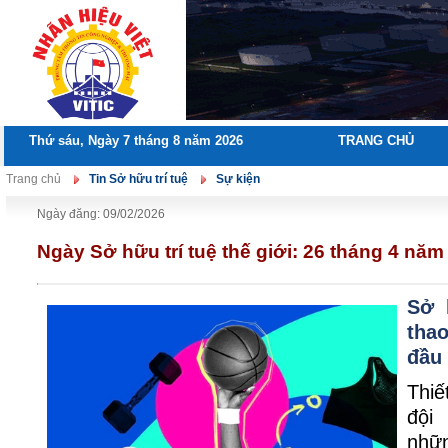
Thứ sáu, Ngày 7 tháng 8 năm 2026
TRANG CHỦ
Trang chủ
Tin Sở hữu trí tuệ
Sự kiện
Ngày đăng: 09/02/2026
Ngày Sở hữu trí tuệ thế giới: 26 tháng 4 năm
Sở 
tha
đầu 
Thiế
đội
nhữ