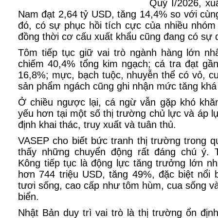
Quý I/2026, xu
Nam đạt 2,64 tỷ USD, tăng 14,4% so với cùn
đó, có sự phục hồi tích cực của nhiều nhóm
đồng thời cơ cấu xuất khẩu cũng đang có sự d
Tôm tiếp tục giữ vai trò ngành hàng lớn nh
chiếm 40,4% tổng kim ngạch; cá tra đạt gần
16,8%; mực, bạch tuộc, nhuyễn thể có vỏ, c
sản phẩm ngách cũng ghi nhận mức tăng khá 
Ở chiều ngược lại, cá ngừ vẫn gặp khó kh
yếu hơn tại một số thị trường chủ lực và áp l
định khai thác, truy xuất và tuân thủ.
VASEP cho biết bức tranh thị trường trong 
thấy những chuyển động rất đáng chú ý.
Kông tiếp tục là động lực tăng trưởng lớn nh
hơn 744 triệu USD, tăng 49%, đặc biệt nổi
tươi sống, cao cấp như tôm hùm, cua sống v
biển.
Nhật Bản duy trì vai trò là thị trường ổn đị