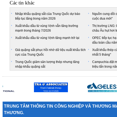
Các tin khác
Nhập khẩu quặng sắt của Trung Quốc dự báo
Nguồn cung dồi d
tiếp tục tăng trong năm 2026
cuộc đua mới"
Xuất khẩu dầu từ vùng Vịnh vẫn tăng trưởng
Thị trường LNG:
mạnh trong tháng 7/2026
châu Âu hụt hơi tr
Xuất khẩu dầu từ vùng Vịnh tăng mạnh trở lại
OPEC tiếp tục hạ
dầu toàn cầu nă
Giá quặng sắt phục hồi nhờ dữ liệu xuất khẩu tích
Xuất khẩu thép c
cực của Trung Quốc
nhất 5 tháng"
Trung Quốc giảm sản lượng thép nhưng tăng
Campuchia đặt mụ
nhập khẩu quặng sắt
triệu tấn trong n
TRUNG TÂM THÔNG TIN CÔNG NGHIỆP VÀ THƯƠNG MẠ
THƯƠNG.