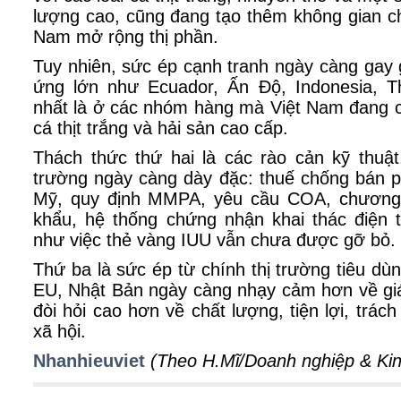
lượng cao, cũng đang tạo thêm không gian c
Nam mở rộng thị phần.
Tuy nhiên, sức ép cạnh tranh ngày càng gay
ứng lớn như Ecuador, Ấn Độ, Indonesia, T
nhất là ở các nhóm hàng mà Việt Nam đang 
cá thịt trắng và hải sản cao cấp.
Thách thức thứ hai là các rào cản kỹ thuậ
trường ngày càng dày đặc: thuế chống bán ph
Mỹ, quy định MMPA, yêu cầu COA, chương t
khẩu, hệ thống chứng nhận khai thác điện
như việc thẻ vàng IUU vẫn chưa được gỡ bỏ.
Thứ ba là sức ép từ chính thị trường tiêu dù
EU, Nhật Bản ngày càng nhạy cảm hơn về giá
đòi hỏi cao hơn về chất lượng, tiện lợi, trá
xã hội.
Nhanhieuviet
(Theo H.Mĩ/Doanh nghiệp & Ki