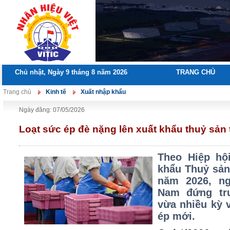
Chủ nhật, Ngày 9 tháng 8 năm 2026
TRANG CHỦ
Trang chủ
Kinh tế
Xuất nhập khẩu
Ngày đăng: 07/05/2026
Loạt sức ép đè nặng lên xuất khẩu thuỷ sản
Theo Hiệp hộ
khẩu Thuỷ sản
năm 2026, ng
Nam đứng tr
vừa nhiều kỳ 
ép mới.