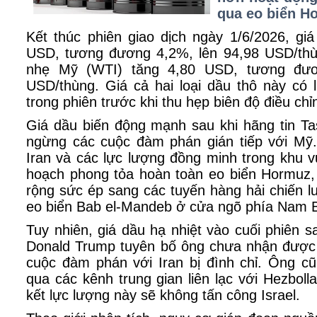
qua eo biển H
Kết thúc phiên giao dịch ngày 1/6/2026, gi
USD, tương đương 4,2%, lên 94,98 USD/thù
nhẹ Mỹ (WTI) tăng 4,80 USD, tương đươ
USD/thùng. Giá cả hai loại dầu thô này có 
trong phiên trước khi thu hẹp biên độ điều chỉ
Giá dầu biến động mạnh sau khi hãng tin Ta
ngừng các cuộc đàm phán gián tiếp với Mỹ.
Iran và các lực lượng đồng minh trong khu 
hoạch phong tỏa hoàn toàn eo biển Hormuz,
rộng sức ép sang các tuyến hàng hải chiến l
eo biển Bab el-Mandeb ở cửa ngõ phía Nam B
Tuy nhiên, giá dầu hạ nhiệt vào cuối phiên 
Donald Trump tuyên bố ông chưa nhận được t
cuộc đàm phán với Iran bị đình chỉ. Ông cũ
qua các kênh trung gian liên lạc với Hezbo
kết lực lượng này sẽ không tấn công Israel.