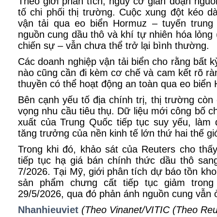
Theo giới phân tích, nguy cơ gián đoạn nguồn
tố chi phối thị trường. Cuộc xung đột kéo d
vận tải qua eo biển Hormuz – tuyến trun
nguồn cung dầu thô và khí tự nhiên hóa lỏng
chiến sự – vẫn chưa thể trở lại bình thường.
Các doanh nghiệp vận tải biển cho rằng bất k
nào cũng cần đi kèm cơ chế và cam kết rõ r
thuyền có thể hoạt động an toàn qua eo biển
Bên cạnh yếu tố địa chính trị, thị trường còn 
vọng nhu cầu tiêu thụ. Dữ liệu mới công bố c
xuất của Trung Quốc tiếp tục suy yếu, làm 
tăng trưởng của nền kinh tế lớn thứ hai thế giớ
Trong khi đó, khảo sát của Reuters cho thấ
tiếp tục hạ giá bán chính thức dầu thô san
7/2026. Tại Mỹ, giới phân tích dự báo tồn kh
sản phẩm chưng cất tiếp tục giảm trong
29/5/2026, qua đó phản ánh nguồn cung vẫn ở 
Nhanhieuviet
(Theo Vinanet/VITIC (Theo Reu