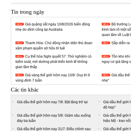
Tin trong ngày
Giá quặng sắt ngày 10/8/2026 biến động
Bộ trưởng L
nhẹ do đình công tại Australia
trình làm rõ một s
quan tâm về Luật Dâ
Thanh Hóa: Chủ động nhận diện thủ đoạn
Sắp diễn ra
xâm phạm quyền sở hữu trí tuệ
Cụ thể hóa Nghị quyết 57: Thử nghiệm có
Tồn kho khí 
kiểm soát, mở đường phát triển kinh tế không
nguy cơ giá tăng 
gian tầm thấp
Giá vàng thế giới hôm nay 10/8: Duy trì ở
Giá dầu thế
vùng đỉnh 7 tuần
nhẹ"
Các tin khác
Giá dầu thế giới hôm nay 7/8: Bật tăng trở lại
Giá dầu thế giới 
độ hẹp"
Giá dầu thế giới hôm nay 5/8: Giảm sâu xuống
Giá dầu thế giới 
đáy ba tuần
hiệu Mỹ - Iran nố
Giá dầu thế giới hôm nay 31/7: Điều chỉnh sau
Giá dầu thế giới 