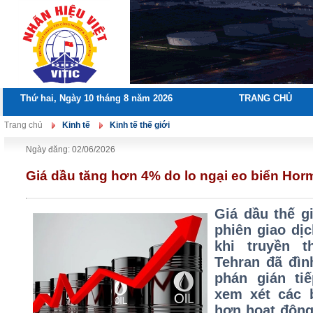
Thứ hai, Ngày 10 tháng 8 năm 2026
TRANG CHỦ
Trang chủ
Kinh tế
Kinh tế thế giới
Ngày đăng: 02/06/2026
Giá dầu tăng hơn 4% do lo ngại eo biển Hor
Giá dầu thế g
phiên giao dị
khi truyền t
Tehran đã đìn
phán gián ti
xem xét các b
hơn hoạt động