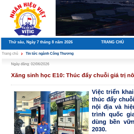
Thứ sáu, Ngày 7 tháng 8 năm 2026
TRANG CHỦ
Trang chủ
Tin tức ngành Công Thương
Ngày đăng: 02/06/2026
Xăng sinh học E10: Thúc đẩy chuỗi giá trị n
Việc triển kha
thúc đẩy chuỗi
nội địa và hi
trình quốc gi
dùng bền vững
2030.