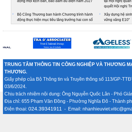
động mọi kịch bản, bảo đảm đủ điện năm 2027
tại Hội nghị quán 
quyết Hội nghị T
Bộ Công Thương ban hành Chương trình hành
Xây dựng hệ sinh 
động thực hiện mục tiêu tăng trưởng hai con số
vững xăng E10"
TRUNG TÂM THÔNG TIN CÔNG NGHIỆP VÀ THƯƠNG MẠ
THƯƠNG.
Giấy phép của Bộ Thông tin và Truyền thông số 113/GP-TTĐ
03/6/2024.
Chịu trách nhiệm nội dung: Ông Nguyễn Quốc Lân - Phó Gi
Địa chỉ: 655 Phạm Văn Đồng - Phường Nghĩa Đô - Thành ph
024.39341911
Điện thoại:
- Email:
nhanhieuviet.vitic@gma