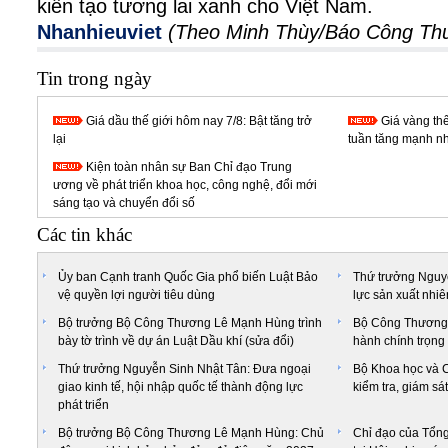
kiến tạo tương lai xanh cho Việt Nam.
Nhanhieuviet
(Theo Minh Thùy/Báo Công Th
Tin trong ngày
Giá dầu thế giới hôm nay 7/8: Bật tăng trở
Giá vàng th
lại
tuần tăng mạnh nh
Kiện toàn nhân sự Ban Chỉ đạo Trung
ương về phát triển khoa học, công nghệ, đổi mới
sáng tạo và chuyển đổi số
Các tin khác
Ủy ban Cạnh tranh Quốc Gia phổ biến Luật Bảo
Thứ trưởng Nguyễ
vệ quyền lợi người tiêu dùng
lực sản xuất nhiê
Bộ trưởng Bộ Công Thương Lê Mạnh Hùng trình
Bộ Công Thương 
bày tờ trình về dự án Luật Dầu khí (sửa đổi)
hành chính trọng
Thứ trưởng Nguyễn Sinh Nhật Tân: Đưa ngoại
Bộ Khoa học và C
giao kinh tế, hội nhập quốc tế thành động lực
kiểm tra, giám sá
phát triển
Bộ trưởng Bộ Công Thương Lê Mạnh Hùng: Chủ
Chỉ đạo của Tổng