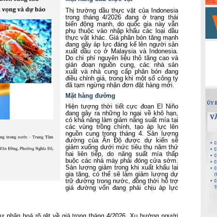
Thị trường dầu thực vật của Indonesia
trong tháng 4/2026 đang ở trạng thái
biến động mạnh, do quốc gia này vẫn
phụ thuộc vào nhập khẩu các loại dầu
thực vật khác.
Giá phân bón tăng mạnh
đang gây áp lực đáng kể lên người sản
xuất dầu cọ ở Malaysia và Indonesia.
Do chi phí nguyên liệu thô tăng cao và
gián đoạn nguồn cung, các nhà sản
xuất và nhà cung cấp phân bón đang
điều chỉnh giá, trong khi một số công ty
đã tạm ngừng nhận đơn đặt hàng mới.
Mặt hàng đường
Hiện tượng thời tiết cực đoan El Niño
đang gây ra những lo ngại về khô hạn,
có khả năng làm giảm năng suất mía tại
các vùng trồng chính, tạo áp lực lên
nguồn cung trong tháng 4. Sản lượng
đường của Ấn Độ được dự kiến sẽ
giảm xuống dưới mức tiêu thụ năm thứ
hai liên tiếp, do năng suất mía thấp
buộc các nhà máy phải đóng cửa sớm.
Sản lượng giảm trong khi xuất khẩu lại
gia tăng, có thể sẽ làm giảm lượng dự
trữ đường trong nước, đồng thời hỗ trợ
giá đường vốn đang phải chịu áp lực
sự phân hoá rõ rệt về giá trong tháng 4/2026. Xu hướng người