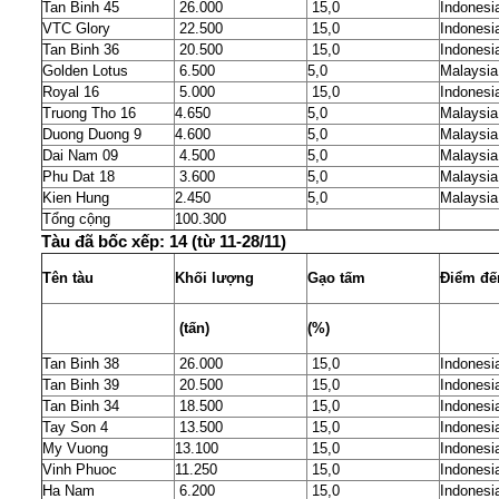
Tan Binh 45
26.000
15,0
Indonesi
VTC Glory
22.500
15,0
Indonesi
Tan Binh 36
20.500
15,0
Indonesi
Golden Lotus
6.500
5,0
Malaysia
Royal 16
5.000
15,0
Indonesi
Truong Tho 16
4.650
5,0
Malaysia
Duong Duong 9
4.600
5,0
Malaysia
Dai Nam 09
4.500
5,0
Malaysia
Phu Dat 18
3.600
5,0
Malaysia
Kien Hung
2.450
5,0
Malaysia
Tổng cộng
100.300
Tàu đã bốc xếp: 14 (từ 11-28/11)
Tên tàu
Khối lượng
Gạo tấm
Điểm đế
 (tấn)
(%)
Tan Binh 38
26.000
15,0
Indonesi
Tan Binh 39
20.500
15,0
Indonesi
Tan Binh 34
18.500
15,0
Indonesi
Tay Son 4
13.500
15,0
Indonesi
My Vuong
13.100
15,0
Indonesi
Vinh Phuoc
11.250
15,0
Indonesi
Ha Nam
6.200
15,0
Indonesi