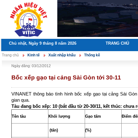
Chủ nhật, Ngày 9 tháng 8 năm 2026
TRANG CHỦ
Trang chủ
Kinh tế
Xuất nhập khẩu
Thống kê
Ngày đăng: 03/12/2012
Bốc xếp gạo tại cảng Sài Gòn tới 30-11
VINANET thông báo tình hình bốc xếp gạo tại cảng Sài Gòn 
gian qua.
Tàu đang bốc xếp: 10 (bắt đầu từ 20-30/11, kết thúc: chưa r
Tên tàu
Khối lượng
Gạo tấm
Điểm đế
 (tấn)
(%)