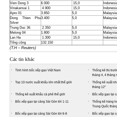
Vien Dong 3
6.000
15,0
Indonesi
Vinakansai 1
4.900
15,0
Indonesi
Apro 01
3.850
5,0
Malaysia
Dong Thien Phu
3.400
5,0
Malaysia
Silver
Trung Duc 36
2.350
5,0
Malaysia
Melong 04
1.800
5,0
Malaysia
Lan Ha
1.300
15,0
Indonesi
Tổng cộng
132.150
(T.H – Reuters)
Các tin khác
Tình hình bốc xếp gạo Việt Nam
Thống kê thị trư
tháng 4, 4 tháng
Top 10 nước xuất khẩu lớn nhất thế giới
Thống kê xuất n
tháng 12"
Thống kê xuất khẩu cà phê thế giới
Bốc xếp gạo tại c
Bốc xếp gạo tại cảng Sài Gòn tới 1-11
Thống kê hàng hó
Trung Quốc tháng
Bốc xếp gạo tại cảng Sài Gòn tới 8-8
Bốc xếp gạo tại c